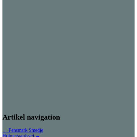
Artikel navigation
←
Fensmark Smedje
Holmegaardsvej
→