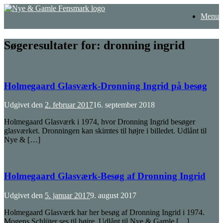
Gå
Menu
til
indhold
Søgeresultater for:
dronning ingrid
Holmegaard Glasværk-Dronning Ingrid på besøg
Udgivet den
2. februar 2017
16. september 2018
Holmegaard Glasværk i 1974, hvor Dronning Ingrid besøger
glasværket. Dronningen kan skimtes til højre i billedet. Udlånt til
Nye & […]
Holmegaard Glasværk-Besøg af Dronning Ingrid
Udgivet den
5. januar 2017
9. august 2017
Holmegaard Glasværk har her besøg af Dronning Ingrid i 1974.
Mogens Schlüter ses til højre. Udlånt til Nye & Gamle […]