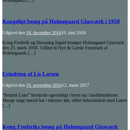
Holmegaard […]
Kongeligt besøg på Holmegaard Glasværk i 1958
Udgivet den
18. december 2016
10. juni 2018
Kong Frederik og Dronning Ingrid besøger Holmegaard Glasværk
den 25. marts 1958. Udlånt til Nye & Gamle Fensmark af
Holmegaards […]
Erindring af Lis Larsen
Udgivet den
19. november 2016
12. marts 2017
“Betjent Laier” herskede egenrådigt i byen og i landdistrikterne.
Mange unge mænd har i tidernes løb, stiftet bekendtskab med Laiers
[…]
Kong Frederiks besøg på Holmegaard Glasværk