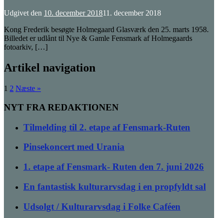
Udgivet den
10. december 2018
11. december 2018
Kong Frederik besøgte Holmegaard Glasværk den 25. marts 1958.
Billedet er udlånt til Nye & Gamle Fensmark af Holmegaards
fotoarkiv, […]
Artikel navigation
1
2
Næste »
NYT FRA REDAKTIONEN
Tilmelding til 2. etape af Fensmark-Ruten
Pinsekoncert med Urania
1. etape af Fensmark- Ruten den 7. juni 2026
En fantastisk kulturarvsdag i en propfyldt sal
Udsolgt / Kulturarvsdag i Folke Caféen