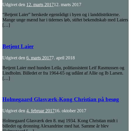
Udgivet den
12. marts 2017
12. marts 2017
“Betjent Laier” herskede egenrådigt i byen og i landdistrikterne.
Mange unge mænd har i tidernes løb, stiftet bekendtskab med Laiers
[…]
Betjent Laier
Udgivet den
6. marts 2017
7. april 2018
Betjent Laier med hunden Leila, politiassistent Leif Rasmussen og
Lindholm. Billedet er fra 1964-65 og udlånt af Allie og Ib Larsen.
[…]
Holmegaard Glasværk-Kong Christian på besøg
Udgivet den
4. februar 2017
16. oktober 2017
Holmegaard Glasværk den 8. maj 1934. Kong Christian midt i
billedet og dronning Alexandrine med hat. Samme år blev