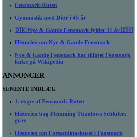
Fensmark-Ruten
Gymnastik med Ditte i 45 år
🇩🇰 Nye & Gamle Fensmark fylder 11 år 🇩🇰
Historien om Nye & Gamle Fensmark
Nye & Gamle Fensmark har tilføjet Fensmark
kirke på Wikipedia
ANNONCER
SENESTE INDLÆG
1. etape af Fensmark-Ruten
Historien bag Flemming Thaulows Schlüters
grav
Historien om Forsamlingshuset i Fensmark