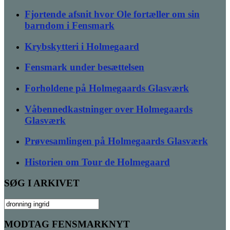
Fjortende afsnit hvor Ole fortæller om sin
barndom i Fensmark
Krybskytteri i Holmegaard
Fensmark under besættelsen
Forholdene på Holmegaards Glasværk
Våbennedkastninger over Holmegaards
Glasværk
Prøvesamlingen på Holmegaards Glasværk
Historien om Tour de Holmegaard
SØG I ARKIVET
Søg
efter:
MODTAG FENSMARKNYT