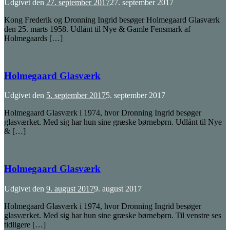
Udgivet den
27. september 2017
27. september 2017
Kong Frederik og Dronning Ingrid besøger Holmegaard Glasværk
den 25. marts 1958. Udlånt til Nye & Gamle Fensmark af
Holmegaards […]
Holmegaard Glasværk
Udgivet den
5. september 2017
5. september 2017
Holmegaard Glasværk i 1974, hvor Dronning Ingrid besøger
glasværket. Med sig har hun sine græske børnebørn. Udlånt til Nye
& […]
Holmegaard Glasværk
Udgivet den
9. august 2017
9. august 2017
Holmegaard Glasværk i 1974, hvor Dronning Ingrid besøger
glasværket. Med sig har hun sine græske børnebørn. Til venstre ses
tidligere […]