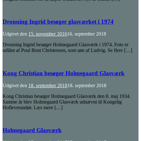
Dronning Ingrid besøger glasværket i 1974
Udgivet den
15. november 2016
16. september 2018
Dronning Ingrid besøger Holmegaard Glasværk i 1974. Foto er
udlånt af Poul Bent Christensen, som søn af Ludvig. Se flere […]
Kong Christian besøger Holmegaard Glasværk
Udgivet den
18. september 2018
18. september 2018
Kong Christian besøger Holmegaard Glasværk den 8. maj 1934.
Samme år blev Holmegaard Glasværk udnævnt til Kongelig
Hofleverandør. Læs mere […]
Holmegaard Glasværk