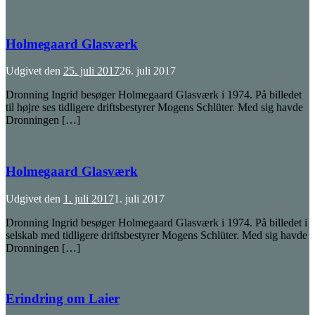
Holmegaard Glasværk
Udgivet den
25. juli 2017
26. juli 2017
Dronning Ingrid besøger Holmegaard Glasværk i 1974. På billedet
til højre ses tidligere driftsbestyrer Mogens Schlüter. Med sig havde
Dronningen […]
Holmegaard Glasværk
Udgivet den
1. juli 2017
1. juli 2017
Dronning Ingrid besøger Holmegaard Glasværk i 1974. På billedet i
selskab med tidligere driftsbestyrer Mogens Schlüter. Med sig havde
Dronningen […]
Erindring om Laier