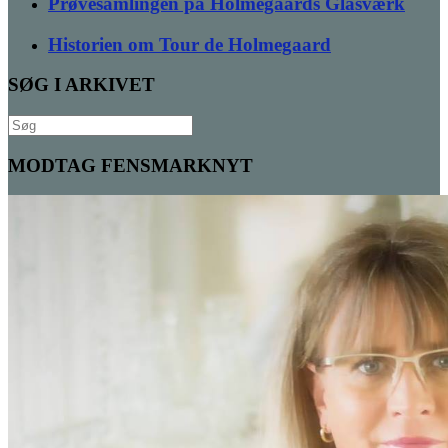
Prøvesamlingen på Holmegaards Glasværk
Historien om Tour de Holmegaard
SØG I ARKIVET
Søg
efter:
MODTAG FENSMARKNYT