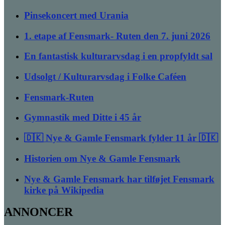
Pinsekoncert med Urania
1. etape af Fensmark- Ruten den 7. juni 2026
En fantastisk kulturarvsdag i en propfyldt sal
Udsolgt / Kulturarvsdag i Folke Caféen
Fensmark-Ruten
Gymnastik med Ditte i 45 år
🇩🇰 Nye & Gamle Fensmark fylder 11 år 🇩🇰
Historien om Nye & Gamle Fensmark
Nye & Gamle Fensmark har tilføjet Fensmark
kirke på Wikipedia
ANNONCER