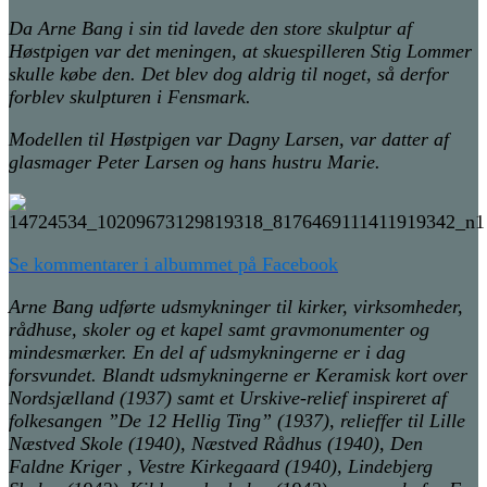
Da Arne Bang i sin tid lavede den store skulptur af
Høstpigen var det meningen, at skuespilleren Stig Lommer
skulle købe den. Det blev dog aldrig til noget, så derfor
forblev skulpturen i Fensmark.
Modellen til Høstpigen var Dagny Larsen, var datter af
glasmager Peter Larsen og hans hustru Marie.
Se kommentarer i albummet på Facebook
Arne Bang udførte udsmykninger til kirker, virksomheder,
rådhuse, skoler og et kapel samt gravmonumenter og
mindesmærker. En del af udsmykningerne er i dag
forsvundet. Blandt udsmykningerne er Keramisk kort over
Nordsjælland (1937) samt et Urskive-relief inspireret af
folkesangen ”De 12 Hellig Ting” (1937), relieffer til Lille
Næstved Skole (1940), Næstved Rådhus (1940), Den
Faldne Kriger , Vestre Kirkegaard (1940), Lindebjerg