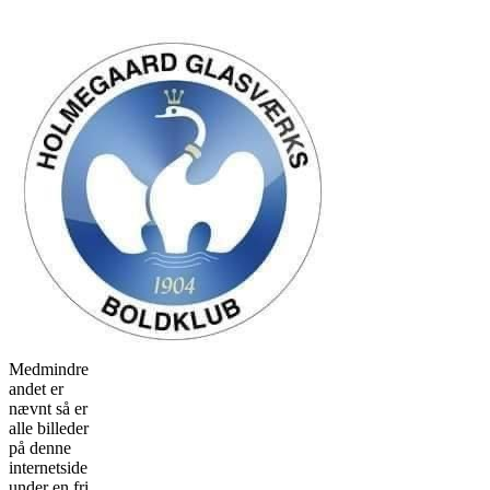
Medmindre
andet er
nævnt så er
alle billeder
på denne
internetside
under en fri