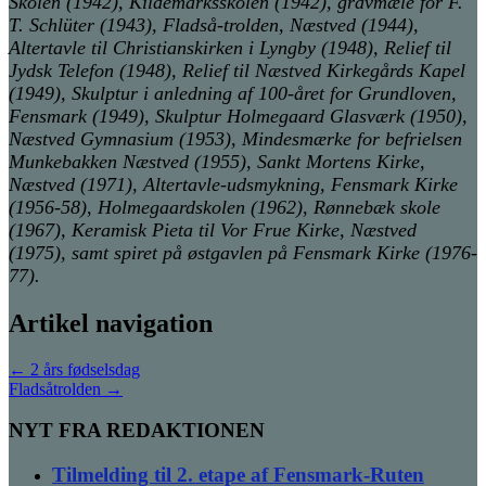
Skolen (1942), Kildemarksskolen (1942), gravmæle for F.
T. Schlüter (1943), Fladså-trolden, Næstved (1944),
Altertavle til Christianskirken i Lyngby (1948), Relief til
Jydsk Telefon (1948), Relief til Næstved Kirkegårds Kapel
(1949), Skulptur i anledning af 100-året for Grundloven,
Fensmark (1949), Skulptur Holmegaard Glasværk (1950),
Næstved Gymnasium (1953), Mindesmærke for befrielsen
Munkebakken Næstved (1955), Sankt Mortens Kirke,
Næstved (1971), Altertavle-udsmykning, Fensmark Kirke
(1956-58), Holmegaardskolen (1962), Rønnebæk skole
(1967), Keramisk Pieta til Vor Frue Kirke, Næstved
(1975), samt spiret på østgavlen på Fensmark Kirke (1976-
77).
Artikel navigation
←
2 års fødselsdag
Fladsåtrolden
→
NYT FRA REDAKTIONEN
Tilmelding til 2. etape af Fensmark-Ruten