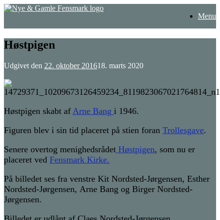
Gå
Menu
til
indhold
Høstpigen
Udgivet den
22. oktober 2016
18. marts 2020
Høstpigen skabt af
Arne Bang
i 1946.
Figuren blev i sin tid placeret på stien foran
Trollesgave
.
Senere overtog menighedsrådet
Høstpigen
, som nu er
placeret ved
Fensmark Kirke.
På billedet ses fra venstre Kit Nordsted-Jørgensen, Esther
Nordsted-Jørgensen, Arne Bang og Birger Nordsted-
Jørgensen.
Billedet er udlånt af Claes Nordsted-Jørgensen.