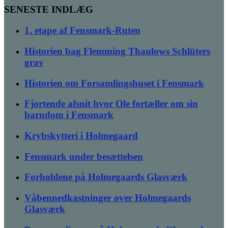
SENESTE INDLÆG
1. etape af Fensmark-Ruten
Historien bag Flemming Thaulows Schlüters
grav
Historien om Forsamlingshuset i Fensmark
Fjortende afsnit hvor Ole fortæller om sin
barndom i Fensmark
Krybskytteri i Holmegaard
Fensmark under besættelsen
Forholdene på Holmegaards Glasværk
Våbennedkastninger over Holmegaards
Glasværk