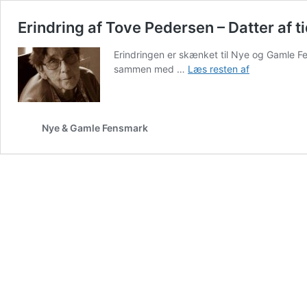
Erindring af Tove Pedersen – Datter af t
Erindringen er skænket til Nye og Gamle
Erindring
sammen med …
Læs resten af
af
Tove
Pedersen
–
Nye & Gamle Fensmark
Datter
af
tidligere
Mælke
Hans
på
Villavej