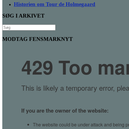
Historien om Tour de Holmegaard
SØG I ARKIVET
Søg
efter:
MODTAG FENSMARKNYT