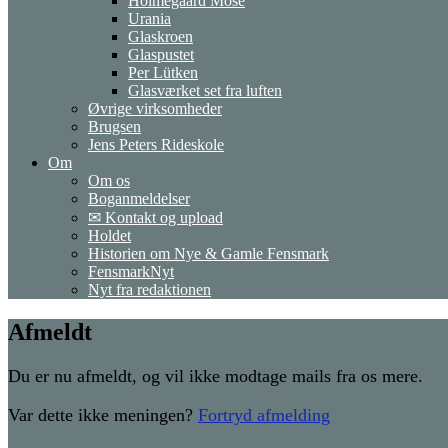
Holmegaard Mose
Urania
Glaskroen
Glaspustet
Per Lütken
Glasværket set fra luften
Øvrige virksomheder
Brugsen
Jens Peters Rideskole
Om
Om os
Boganmeldelser
✉ Kontakt og upload
Holdet
Historien om Nye & Gamle Fensmark
FensmarkNyt
Nyt fra redaktionen
Afmeldt
Du er nu afmeldt, og vil ikke modtage mails fra os mere.
Var dette ikke meningen?
Fortryd afmelding