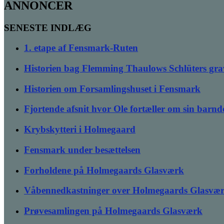
ANNONCER
SENESTE INDLÆG
1. etape af Fensmark-Ruten
Historien bag Flemming Thaulows Schlüters gra
Historien om Forsamlingshuset i Fensmark
Fjortende afsnit hvor Ole fortæller om sin bar
Krybskytteri i Holmegaard
Fensmark under besættelsen
Forholdene på Holmegaards Glasværk
Våbennedkastninger over Holmegaards Glasvæ
Prøvesamlingen på Holmegaards Glasværk