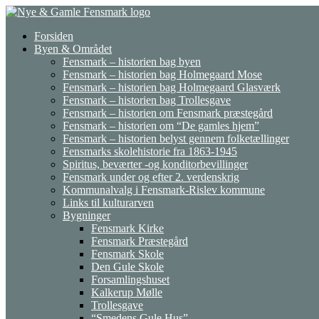
Gå
til
Forsiden
indhold
Byen & Området
Fensmark – historien bag byen
Fensmark – historien bag Holmegaard Mose
Fensmark – historien bag Holmegaard Glasværk
Fensmark – historien bag Trollesgave
Fensmark – historien om Fensmark præstegård
Fensmark – historien om “De gamles hjem”
Fensmark – historien belyst gennem folketællinger
Fensmarks skolehistorie fra 1863-1945
Spiritus, beværter -og konditorbevillinger
Fensmark under og efter 2. verdenskrig
Kommunalvalg i Fensmark-Rislev kommune
Links til kulturarven
Bygninger
Fensmark Kirke
Fensmark Præstegård
Fensmark Skole
Den Gule Skole
Forsamlingshuset
Kalkerup Mølle
Trollesgave
“Smedens Gule Hus”