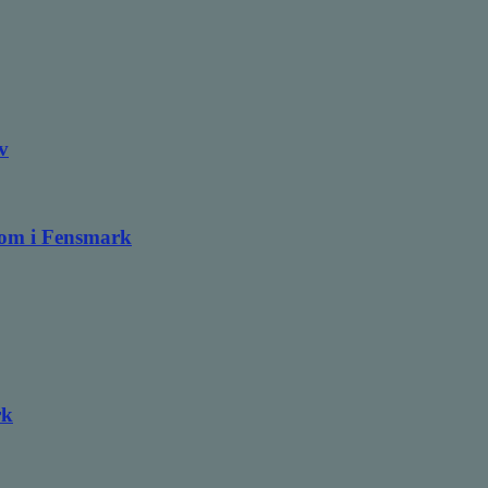
v
ndom i Fensmark
rk