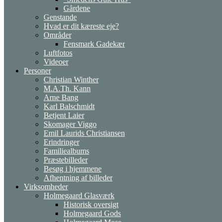
Gårdene
Genstande
Hvad er dit kæreste eje?
Områder
Fensmark Gadekær
Luftfotos
Videoer
Personer
Christian Winther
M.A.Th. Kann
Arne Bang
Karl Balschmidt
Betjent Laier
Skomager Viggo
Emil Laurids Christiansen
Erindringer
Familiealbums
Præstebilleder
Besøg i hjemmene
Afhentning af billeder
Virksomheder
Holmegaard Glasværk
Historisk oversigt
Holmegaard Gods