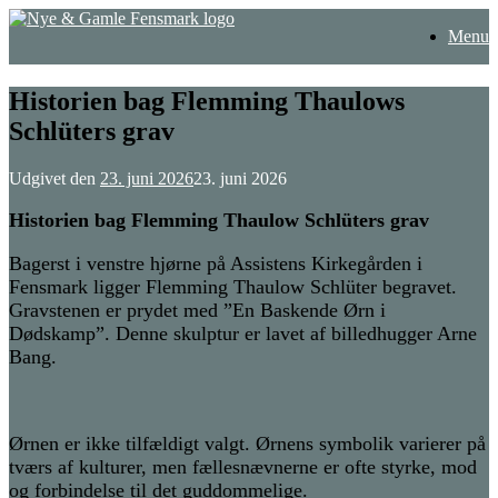
Gå
Menu
til
indhold
Historien bag Flemming Thaulows
Schlüters grav
Udgivet den
23. juni 2026
23. juni 2026
Historien bag Flemming T
h
aulo
w
Schlüters grav
Bagerst i venstre hjørne på Assistens Kirkegården i
Fensmark ligger Flemming T
h
aulo
w
Schlüter begravet.
Gravstenen er prydet med ”En
B
askende
Ø
rn i
Dødskamp”. Denne skulptur er lavet af billedhugger Arne
Bang.
Ørnen
er
ikke tilfældigt valgt.
Ørnens symbolik varierer på
tværs af kulturer, men fællesnævnerne er ofte styrke, mod
og forbindelse til det guddommelige.