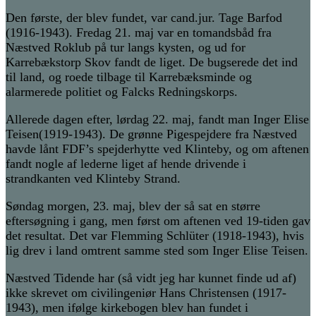
Den første, der blev fundet, var c
and.
ju
r. Tage Barfod
(1916-1943)
. Fredag 21. maj var en tomandsbåd fra
Næstved Roklub på tur langs kysten, og ud for
Karrebækstorp Skov fandt de liget
.
De b
u
gserede det ind
til land, og roede tilbage til
K
arrebæksminde og
alarmerede politiet og Falcks Redningskorps
.
Allerede dagen efter, lørdag 22. maj, fandt man
Inger Elise
Teisen
(1919-1943)
. De grønne Pigespejdere fra Næstved
havde lånt
F
DF’s
spejderhytte ved Klinteby, og om aftenen
fandt nogle af lederne liget af hende drivende
i
strandkanten ved Klinteby Strand.
Søndag morgen
, 23. maj,
blev der så sat en større
eftersøgning i gang, men først om aftenen ved 19-tiden gav
det resultat. Det var Flemming Schlüter
(1918-1943)
, hvis
lig drev i land
omtrent samme sted
som Inger Elise Teisen.
Næstved Tidende har (så vidt jeg har kunnet finde ud af)
ikke skrevet om
c
ivilingeniør Hans Christensen
(1917-
1943)
, men ifølge kirkebogen blev han fundet
i