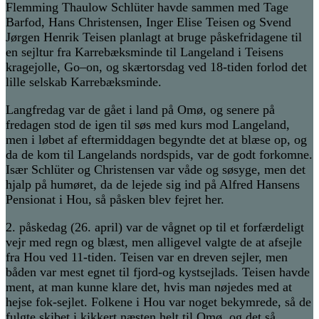
Flemming T
h
aulow Schlüter havde sammen med
Tage
Barfod, Hans Christensen,
Inger Elise Teisen og Svend
Jørgen Henrik Teisen
planlagt at bruge påskefridagene til
en sejltur
fra Karrebæksminde til Langeland i Teisens
kragejolle
, Go
–
on
, og skærtorsdag ved 18-tiden forlod det
lille selskab Karrebæksminde
.
Langfredag var de gået i land på Omø, og senere på
fredagen stod de igen til søs med kurs mod Langeland,
men i løbet af eftermiddagen begyndte det at blæse op, og
da de kom til Langelands nordspids
, var de godt forkomne.
Især Schlüter og Christensen var våde og søsyge, men det
hjalp på humøret, da de lejede sig ind på Alfred Hansens
Pensionat i Hou, så påsken blev fejret her.
2. påskedag
(26. april)
var de vågnet op til et forfærdeligt
vejr med regn og blæst, men alligevel valgte de at afsejle
fra Hou ved 11-tiden. Teisen var en dreven sejler, men
båden var mest egnet til fjord-og kystsejlads
. Teisen havde
ment, at man kunne klare det, hvis man nøjedes med at
hejse fok-sejlet.
Folkene i Hou var noget bekymrede, så de
fulgte skibet i kikkert næsten helt til Omø, og det så