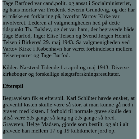
Tage
Barfoed
var cand.
p
olit.
og ansat i Socialministeriet
,
og hans
morfar var Frederik Severin Grundtvig, og der har
vi måske en forklaring på, hvorfor
Vartov
Kirke var
involveret. Lederen af valgmenigheden hed på dette
tidspunkt Th. Balslev, og det var ham, der begravede
både
Tage Barfod, Inger Elise Teisen og Svend Jørgen Henrik
Teisen i Birkerød 29. maj 1943.
Så valgmenigheden ved
Vartov
Kirke i København har været forbindelsen mellem
Teisen-parret og Tage Barfod.
Kilder: Næstved Tidende fra april og maj 1943. Diverse
kirkebøger og forskellige slægtsforskningsresultater.
Efterspil
Begravelsen
fik et efterspil. Karl Schlüter havde ønsket, at
graven
til kisten skulle være så stor, at man kunne gå ned i
graven med kisten
. I forhold til normale grave skulle den
altså være 5,5 gange så lang og 2,5 gange så bred.
Graveren, Helge Madsen, gjorde som bestilt, og alt i alt
gravede han mellem 17 og 19 kubikmeter jord op.