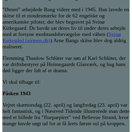
”
Ørnen
”
arbejdede Bang
videre med
i
1945. Han lavede
en
skitse til
et
mindesmærke
for
de
62
engelske og
amerikanske piloter,
der
blev begravet på Svinø
Kirkegaard. De havde sat deres liv til under deres arbejde
med at forsyne
modstandsbevægelse
med våben
(
Svinø
Kirkegård (airmen.dk)
)
Arne Bangs s
kitse blev dog aldrig
realiseret.
Flemming T
h
aulo
w
Schlüter var søn af Karl Schlüter, der
var driftsbestyrer på Holmegaards Glasværk,
og b
ag hans
død ligger der lidt af et drama
.
V
i skal tilbage til:
Påsken 1943
Vejret skærtorsdag
(22. april)
og langfredag
(23. april)
var
helt fantastisk, og i Næstved Tidende illustrerede man dette
med et billede fra ”
flueparpiret
” ved Bellevue Strand, hvor
mange havde søgt ud for at få årets første sol på kroppen.