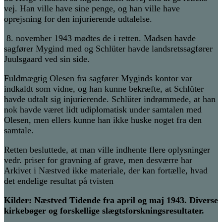
vej. Han ville have sine penge, og han ville have
oprejsning for den injurierende udtalelse
.
8. november 1943 mødtes de i retten.
Madsen havde
sagfører Mygind med og Schlüter havde landsretssagfører
Juulsgaard ved sin side.
Fuldmægtig Olesen fra sagfører Myginds kontor var
indkaldt som vidne, og han kunne bekræfte, a
t
Schlüter
havde udtalt sig injurierende. Schlüter indrømmede, at han
nok havde været lidt udiplomatisk under samtalen med
Olesen, men ellers kunne han ikke huske noget fra den
samtale.
Retten besluttede, at man ville indhente flere oplysninger
vedr. priser for gravning af grave, men desværre har
Arkivet i Næstved ikke materiale, der kan fortælle, hvad
det endelige resultat på tvisten
Kilder: Næstved Tidende fra april og maj 1943. Diverse
kirkebøger og forskellige slægtsforskningsresultater.