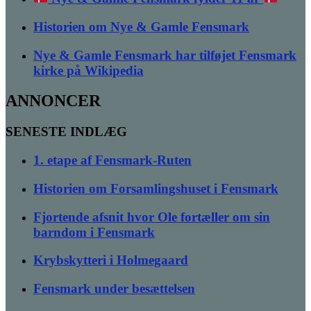
Historien om Nye & Gamle Fensmark
Nye & Gamle Fensmark har tilføjet Fensmark
kirke på Wikipedia
ANNONCER
SENESTE INDLÆG
1. etape af Fensmark-Ruten
Historien om Forsamlingshuset i Fensmark
Fjortende afsnit hvor Ole fortæller om sin
barndom i Fensmark
Krybskytteri i Holmegaard
Fensmark under besættelsen