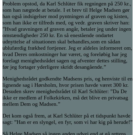
Problem opstod, da Karl Schlüter fik regningen på 250 kr.,
som han nægtede at betale. I et brev til Helge Madsen gør
han også indsigelser mod pyntningen af graven og kisten,
som han ikke
e
r tilfreds med, og vedr. graven skriver han:
”Hvad gravningen af graven angår, betaler jeg under ingen
omstændighede
r 250 kr. En så enestående ondartet
udnyttelse af situationen skal behandles
,
som en sådan
ublufærdig frækhed fortjener. Jeg er aldeles informeret om,
hvad
D
eres omkostninger har været, og foreløbig har jeg
forelagt menighedsrådet sagen og afventer dettes stilling,
før jeg fortager yderligere skr
idt
desangående
.”
Menighedsrådet godkendte Madsens pris, og henviste til en
lignende sag i Hørsholm, hvor prisen havde været 300 kr.
Desuden skrev menighedsrådet til Karl Schlüter:
”
D
a De
ikke er medlem af Folkekirken, må det blive en privatsag
mellem Dem og Madsen.”
Det kom også frem, at Karl Schlüter
på et tidspunkt
havde
sagt:
”
Han er en slyngel, en fyr, som vi har kig på herude!”
Så
H
elge
M
adsen
så ingen anden udvej end at gå rettens