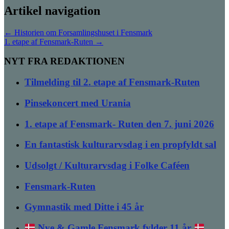
Artikel navigation
←
Historien om Forsamlingshuset i Fensmark
1. etape af Fensmark-Ruten
→
NYT FRA REDAKTIONEN
Tilmelding til 2. etape af Fensmark-Ruten
Pinsekoncert med Urania
1. etape af Fensmark- Ruten den 7. juni 2026
En fantastisk kulturarvsdag i en propfyldt sal
Udsolgt / Kulturarvsdag i Folke Caféen
Fensmark-Ruten
Gymnastik med Ditte i 45 år
Nye & Gamle Fensmark fylder 11 år