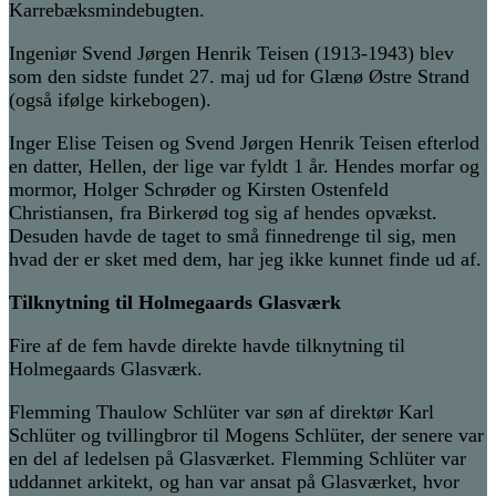
Karrebæksmindebugten.
Ingeniør Svend Jørgen Henrik Teisen
(1913-1943)
blev
som den sidste fundet
27. maj ud for Glænø Østre Strand
(også ifølge kirkebogen).
Inger Elise Teisen og Svend Jørgen Henrik Teisen
efterlod
en datter, Hellen, der lige var fyldt 1 år. Hendes morfar og
mormor, Holger Schrøder og Kirsten Ostenfeld
Christiansen, fra Birkerød tog sig af hendes opvækst.
Desuden havde de taget to små finnedrenge til sig, men
hvad der er sket med dem, har jeg ikke kunnet finde ud af.
Tilknytning til Holmegaards Glasværk
Fire af de
fem havde direkte
havde tilknytning til
Holmegaards Glasværk.
Flemming T
h
aulow Schlüter
var søn af direktør Karl
Schlüter og tvillingbror til Mogens Schlüter, der senere
var
en del af ledelsen på Glasværket
. Flemming Schlüter var
uddannet arkitekt, og han var ansat på Glasværket, hvor