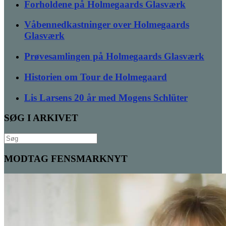
Forholdene på Holmegaards Glasværk
Våbennedkastninger over Holmegaards
Glasværk
Prøvesamlingen på Holmegaards Glasværk
Historien om Tour de Holmegaard
Lis Larsens 20 år med Mogens Schlüter
SØG I ARKIVET
Søg
efter:
MODTAG FENSMARKNYT