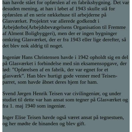
han havde stået for opførslen af en fabriksbygning. Det var
desuden mening, at han i løbet af 1943 skulle stå for
opførslen af en serie rækkehuse til arbejderne på
Glasværket.
Projektet var allerede godkendt i
Arbejderbo
(Arbejdsbevægelsens
Organisation til
Fremme
af Alment Boligbyggeri), men der er ingen bygninger
omkring Glasværket, der er fra 1943 eller lige derefter, så
det blev nok aldrig til noget.
Ingeniør
Hans Christensen
havde i 1942
opholdt sig en del
på Glasværket i forbindelse med sin eksamensopgave, der
lød
:
”Opførelsen af en fabrik, der var egnet for et
glasværk”. Han blev hurtigt gode venner med Teisen-
parret, som havde åbnet deres hjem for ham.
Svend Jørgen Henrik Teisen
var civilingeniør, og under
studiet til dette var han ansat som tegner på Glasværket og
fra 1. maj 1940 som ingeniør.
Inger Elise Teisen
havde også været ansat på tegnestuen,
og her mødte de hinanden og blev gift.