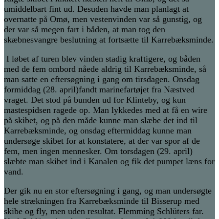
umiddelbart fint ud.
Desuden
havde man planlagt
at
overnatte på Omø, men vestenvinden var så gunstig, og
der var så megen fart i båden, at man tog den
skæbnesvangre beslutning at fortsætte til Karrebæksminde
.
I løbet af
turen
blev vinden stadig kraftigere, og båden
med de fem ombord nåede aldrig
til
Karrebæksminde, så
man satte en eftersøgning i gang om tirsdagen. Onsdag
formiddag
(28. april)
fandt marinefartøjet fra Næstved
vraget
. Det stod på bunden ud for Klinteby, og kun
mastespidsen ragede op.
Man lykkedes med at få en wire
på skibet, og på den måde kunne man slæbe det ind til
Karrebæksminde, og onsdag eftermiddag kunne man
undersøge skibet for at konstatere, at der var spor af
de
fem, men in
gen mennesker
. Om torsdagen (29. april)
slæbte man skibet ind i Kanalen og fik det pumpet læns for
vand.
Der gik nu en stor eftersøgning i gang, og man undersøgte
hele
strækningen fra Karrebæksminde til Bisserup med
skibe og fly, men uden resultat.
Flemming Schlüters far.