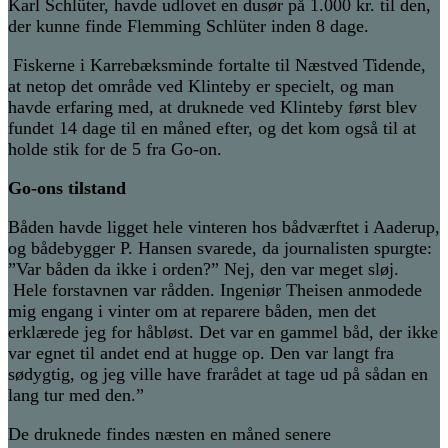
Karl Schlüter, havde udlovet en dusør på 1.000 kr. til den,
der kunne finde Flemming Schlüter inden 8 dage.
Fiskerne i Karrebæksminde fortalte til Næstved Tidende,
at netop det område ved Klinteby er specielt
, og man
havde erfaring med, at druknede ved Klinteby først blev
fundet
14 dage til en måned efter, og det kom også til at
holde stik for de 5 fra Go-on
.
Go-ons tilstand
Båden havde ligget hele vinteren hos bådværftet i
Aaderup
,
og
bådebygger P. Hansen svarede, da journalisten spurgte:
”Var båden da ikke i orden?” Nej, den var
meget sløj.
Hele f
orstavnen var rådden.
Ingeniør Theisen anmodede
mig engang i vinter om at reparere båden, men det
erklærede jeg for håbløst. Det var en gammel båd, der ikke
var egnet til andet end at hugge op. Den var langt fra
sødygtig, og jeg ville have frarådet at tage ud på sådan en
lang tur med den.”
De druknede findes næsten en måned senere