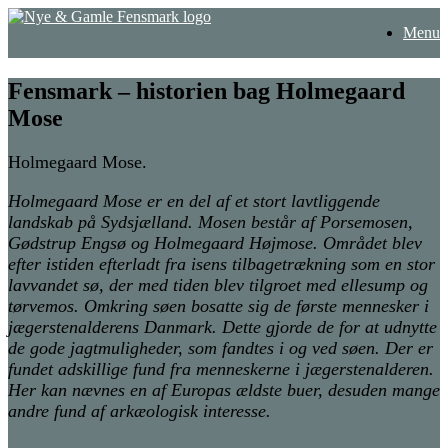
Gå
Menu
til
indhold
Fensmark – historien bag Holmegaard
Mose
Holmegaard Mose.
Holmegaard Mose er en del af et stort lavtliggende
landskab på Sydsjælland. Mosen består af Porsemosen,
Gødstrup Engsø og Holmegaard Højmose. Området blev
efter istiden efterladt fra isens tilbagetrækning som en stor
lavvandet sø, der med tiden blev tilgroet med ellesump og
tørvemos. Omkring søen bosatte sig de første mennesker i
jægerstenalderens Danmark. Dette gjorde de for at udnytte
de gode jagtmuligheder, som fandtes i og ved søen. Der er
fundet adskillige fund fra menneskerne i jægerstenalderen.
Her kan nævnes en af Europas ældste buer, desuden mange
andre fund af arkæologisk interesse.