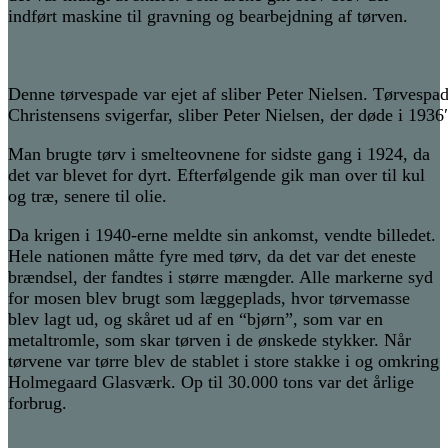
indført maskine til gravning og bearbejdning af tørven.
Denne tørvespade var ejet af sliber Peter Nielsen. Tørvespade
Christensens svigerfar, sliber Peter Nielsen, der døde i 1936
Man brugte tørv i smelteovnene for sidste gang i 1924, da
det var blevet for dyrt. Efterfølgende gik man over til kul
og træ, senere til olie.
Da krigen i 1940-erne meldte sin ankomst, vendte billedet.
Hele nationen måtte fyre med tørv, da det var det eneste
brændsel, der fandtes i større mængder. Alle markerne syd
for mosen blev brugt som læggeplads, hvor tørvemasse
blev lagt ud, og skåret ud af en “bjørn”, som var en
metaltromle, som skar tørven i de ønskede stykker. Når
tørvene var tørre blev de stablet i store stakke i og omkring
Holmegaard Glasværk. Op til 30.000 tons var det årlige
forbrug.