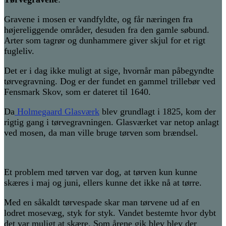
Gravene i mosen er vandfyldte, og får næringen fra
højereliggende områder, desuden fra den gamle søbund.
Arter som tagrør og dunhammere giver skjul for et rigt
fugleliv.
Det er i dag ikke muligt at sige, hvornår man påbegyndte
tørvegravning. Dog er der fundet en gammel trillebør ved
Fensmark Skov, som er dateret til 1640.
Da
Holmegaard Glasværk
blev grundlagt i 1825, kom der
rigtig gang i tørvegravningen. Glasværket var netop anlagt
ved mosen, da man ville bruge tørven som brændsel.
Et problem med tørven var dog, at tørven kun kunne
skæres i maj og juni, ellers kunne det ikke nå at tørre.
Med en såkaldt tørvespade skar man tørvene ud af en
lodret mosevæg, styk for styk. Vandet bestemte hvor dybt
det var muligt at skære. Som årene gik blev blev der