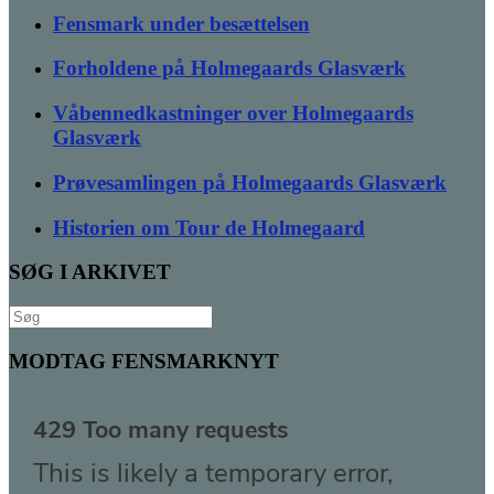
Fensmark under besættelsen
Forholdene på Holmegaards Glasværk
Våbennedkastninger over Holmegaards
Glasværk
Prøvesamlingen på Holmegaards Glasværk
Historien om Tour de Holmegaard
SØG I ARKIVET
Søg
efter:
MODTAG FENSMARKNYT