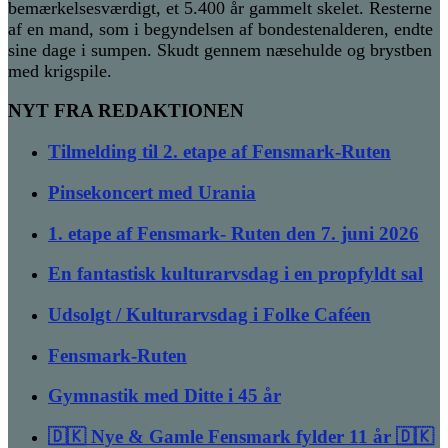
bemærkelsesværdigt, et 5.400 år gammelt skelet. Resterne
af en mand, som i begyndelsen af bondestenalderen, endte
sine dage i sumpen. Skudt gennem næsehulde og brystben
med krigspile.
NYT FRA REDAKTIONEN
Tilmelding til 2. etape af Fensmark-Ruten
Pinsekoncert med Urania
1. etape af Fensmark- Ruten den 7. juni 2026
En fantastisk kulturarvsdag i en propfyldt sal
Udsolgt / Kulturarvsdag i Folke Caféen
Fensmark-Ruten
Gymnastik med Ditte i 45 år
🇩🇰 Nye & Gamle Fensmark fylder 11 år 🇩🇰