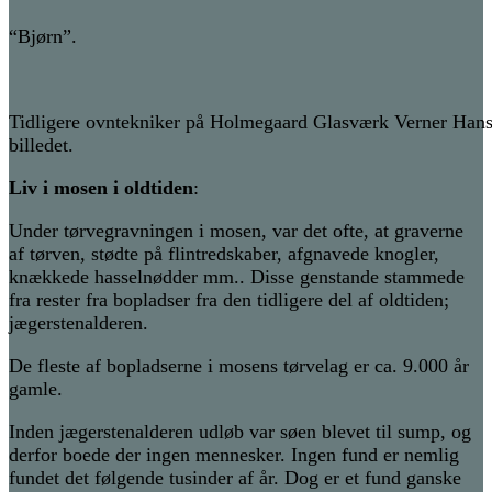
“Bjørn”.
Tidligere ovntekniker på Holmegaard Glasværk Verner Hansen
billedet.
Liv i mosen i oldtiden
:
Under tørvegravningen i mosen, var det ofte, at graverne
af tørven, stødte på flintredskaber, afgnavede knogler,
knækkede hasselnødder mm.. Disse genstande stammede
fra rester fra bopladser fra den tidligere del af oldtiden;
jægerstenalderen.
De fleste af bopladserne i mosens tørvelag er ca. 9.000 år
gamle.
Inden jægerstenalderen udløb var søen blevet til sump, og
derfor boede der ingen mennesker. Ingen fund er nemlig
fundet det følgende tusinder af år. Dog er et fund ganske