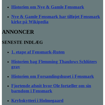
Historien om Nye & Gamle Fensmark
Nye & Gamle Fensmark har tilføjet Fensmark
kirke på Wikipedia
ANNONCER
SENESTE INDLÆG
1. etape af Fensmark-Ruten
Historien bag Flemming Thaulows Schlüters
grav
Historien om Forsamlingshuset i Fensmark
Fjortende afsnit hvor Ole fortæller om sin
barndom i Fensmark
Krybskytteri i Holmegaard