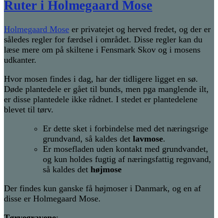
Ruter i Holmegaard Mose
Holmegaard Mose
er privatejet og herved fredet, og der er
således regler for færdsel i området. Disse regler kan du
læse mere om på skiltene i Fensmark Skov og i mosens
udkanter.
Hvor mosen findes i dag, har der tidligere ligget en sø.
Døde plantedele er gået til bunds, men pga manglende ilt,
er disse plantedele ikke rådnet. I stedet er plantedelene
blevet til tørv.
Er dette sket i forbindelse med det næringsrige
grundvand, så kaldes det
lavmose
.
Er mosefladen uden kontakt med grundvandet,
og kun holdes fugtig af næringsfattig regnvand,
så kaldes det
højmose
Der findes kun ganske få højmoser i Danmark, og en af
disse er Holmegaard Mose.
Tørvegravene
: