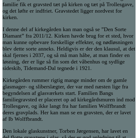
familie fik et gravsted tæt på kirken og tæt på Trollesgave,
og det løfte er indfriet. Gravstedet ligger nordvest for
kirken.
I denne del af kirkegården kan man også se ”Den Sorte
Diamant” fra 2011/12. Kirken havde brug for et sted, hvor
man kunne opbevare forskellige effekter, og nødløsningen
blev dette sorte anneks. Heldigvis er der den klausul, at det
skal fjernes i 2037, og så må man håbe, at man finder en
løsning, der er lige så fin som det våbenhus og sydlige
sideskib, Tidemand-Dal tegnede i 1921.
Kirkegården rummer rigtig mange minder om de gamle
glasmager- og sliberslægter, der var med næsten lige fra
begyndelsen af glasværkets start. Familien Bangs
familiegravsted er placeret op ad kirkegårdsmuren ind mod
Trollesgave, og ikke langt fra har familien Wolffbrandt
deres gravplads. Her kan man se en gravsten, der er lavet
af Ib Wolffbrandt.
Den lokale glaskunstner, Torben Jørgensen, har lavet en
del flotte gravstene i glas, så der er god anledning til at