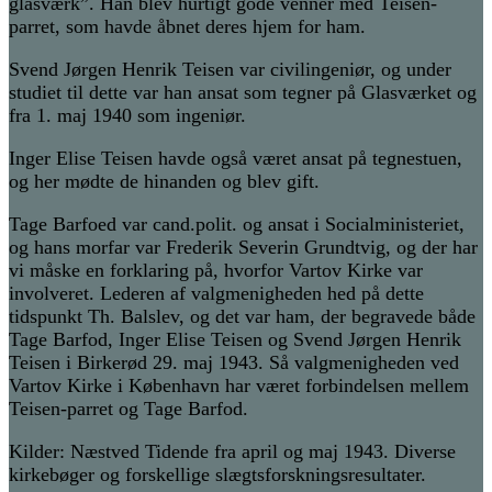
glasværk”. Han blev hurtigt gode venner med Teisen-
parret, som havde åbnet deres hjem for ham.
Svend Jørgen Henrik Teisen
var civilingeniør, og under
studiet til dette var han ansat som tegner på Glasværket og
fra 1. maj 1940 som ingeniør.
Inger Elise Teisen
havde også været ansat på tegnestuen,
og her mødte de hinanden og blev gift.
Tage Barfoed
var cand.polit. og ansat i Socialministeriet,
og hans morfar var Frederik Severin Grundtvig, og der har
vi måske en forklaring på, hvorfor Vartov Kirke var
involveret. Lederen af valgmenigheden hed på dette
tidspunkt Th. Balslev, og det var ham, der begravede både
Tage Barfod, Inger Elise Teisen og Svend Jørgen Henrik
Teisen i Birkerød 29. maj 1943. Så valgmenigheden ved
Vartov Kirke i København har været forbindelsen mellem
Teisen-parret og Tage Barfod.
Kilder: Næstved Tidende fra april og maj 1943. Diverse
kirkebøger og forskellige slægtsforskningsresultater.