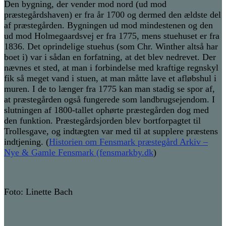
Den bygning, der vender mod nord (ud mod
præstegårdshaven) er fra år 1700 og dermed den ældste del
af præstegården. Bygningen ud mod mindestenen og den
ud mod Holmegaardsvej er fra 1775, mens stuehuset er fra
1836. Det oprindelige stuehus (som Chr. Winther altså har
boet i) var i sådan en forfatning, at det blev nedrevet. Der
nævnes et sted, at man i forbindelse med kraftige regnskyl
fik så meget vand i stuen, at man måtte lave et afløbshul i
muren. I de to længer fra 1775 kan man stadig se spor af,
at præstegården også fungerede som landbrugsejendom. I
slutningen af 1800-tallet ophørte præstegården dog med
den funktion. Præstegårdsjorden blev bortforpagtet til
Trollesgave, og indtægten var med til at supplere præstens
indtjening. (
Historien om Fensmark præstegård Arkiv –
Nye & Gamle Fensmark (fensmarkby.dk
)
Foto: Linette Bach