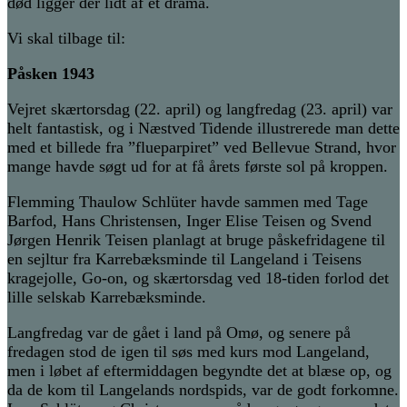
død ligger der lidt af et drama.
Vi skal tilbage til:
Påsken 1943
Vejret skærtorsdag (22. april) og langfredag (23. april) var
helt fantastisk, og i Næstved Tidende illustrerede man dette
med et billede fra ”flueparpiret” ved Bellevue Strand, hvor
mange havde søgt ud for at få årets første sol på kroppen.
Flemming Thaulow Schlüter havde sammen med Tage
Barfod, Hans Christensen, Inger Elise Teisen og Svend
Jørgen Henrik Teisen planlagt at bruge påskefridagene til
en sejltur fra Karrebæksminde til Langeland i Teisens
kragejolle, Go-on, og skærtorsdag ved 18-tiden forlod det
lille selskab Karrebæksminde.
Langfredag var de gået i land på Omø, og senere på
fredagen stod de igen til søs med kurs mod Langeland,
men i løbet af eftermiddagen begyndte det at blæse op, og
da de kom til Langelands nordspids, var de godt forkomne.