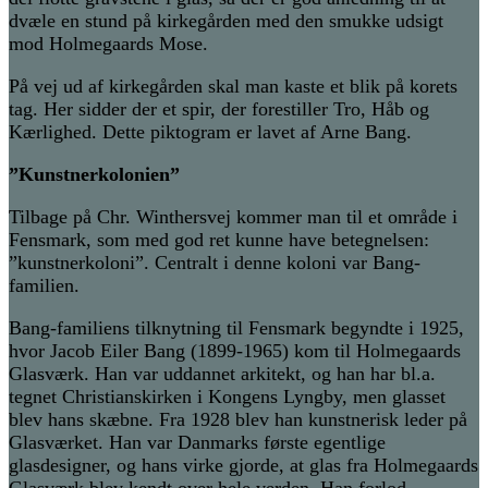
dvæle en stund på kirkegården med den smukke udsigt
mod Holmegaards Mose.
På vej ud af kirkegården skal man kaste et blik på korets
tag. Her sidder der et spir, der forestiller Tro, Håb og
Kærlighed. Dette piktogram er lavet af Arne Bang.
”Kunstnerkolonien”
Tilbage på Chr. Winthersvej kommer man til et område i
Fensmark, som med god ret kunne have betegnelsen:
”kunstnerkoloni”. Centralt i denne koloni var Bang-
familien.
Bang-familiens tilknytning til Fensmark begyndte i 1925,
hvor Jacob Eiler Bang (1899-1965) kom til Holmegaards
Glasværk. Han var uddannet arkitekt, og han har bl.a.
tegnet Christianskirken i Kongens Lyngby, men glasset
blev hans skæbne. Fra 1928 blev han kunstnerisk leder på
Glasværket. Han var Danmarks første egentlige
glasdesigner, og hans virke gjorde, at glas fra Holmegaards
Glasværk blev kendt over hele verden. Han forlod