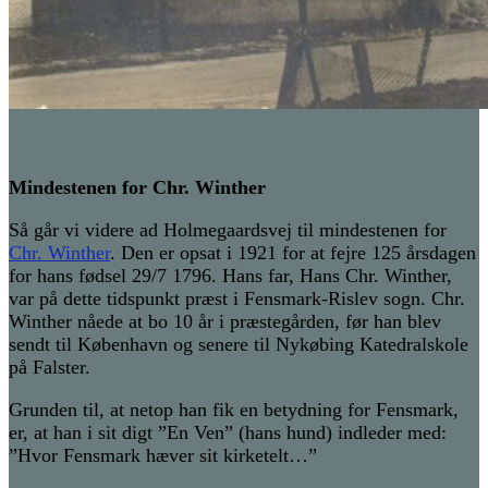
Mindestenen for Chr. Winther
Så går vi videre ad Holmegaardsvej til mindestenen for
Chr. Winther
. Den er opsat i 1921 for at fejre 125 årsdagen
for hans fødsel 29/7 1796. Hans far, Hans Chr. Winther,
var på dette tidspunkt præst i Fensmark-Rislev sogn. Chr.
Winther nåede at bo 10 år i præstegården, før han blev
sendt til København og senere til Nykøbing Katedralskole
på Falster.
Grunden til, at netop han fik en betydning for Fensmark,
er, at han i sit digt ”En Ven” (hans hund) indleder med:
”Hvor Fensmark hæver sit kirketelt…”