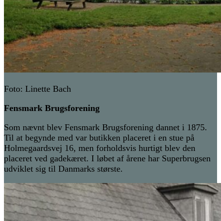
Foto: Linette Bach
Fensmark Brugsforening
Som nævnt blev Fensmark Brugsforening dannet i 1875.
Til at begynde med var butikken placeret i en stue på
Holmegaardsvej 16, men forholdsvis hurtigt blev den
placeret ved gadekæret. I løbet af årene har Superbrugsen
udviklet sig til
Danmarks største
.