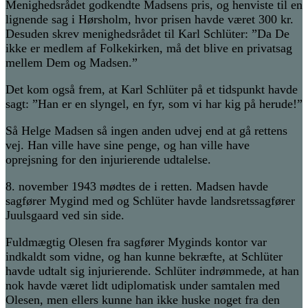
Menighedsrådet godkendte Madsens pris, og henviste til en
lignende sag i Hørsholm, hvor prisen havde været 300 kr.
Desuden skrev menighedsrådet til Karl Schlüter:
”Da De
ikke er medlem af Folkekirken, må det blive en privatsag
mellem Dem og Madsen.”
Det kom også frem, at Karl Schlüter på et tidspunkt havde
sagt: ”
Han er en slyngel, en fyr, som vi har kig på herude!”
Så Helge Madsen så ingen anden udvej end at gå rettens
vej. Han ville have sine penge, og han ville have
oprejsning for den injurierende udtalelse.
8. november 1943 mødtes de i retten. Madsen havde
sagfører Mygind med og Schlüter havde landsretssagfører
Juulsgaard ved sin side.
Fuldmægtig Olesen fra sagfører Myginds kontor var
indkaldt som vidne, og han kunne bekræfte, at Schlüter
havde udtalt sig injurierende. Schlüter indrømmede, at han
nok havde været lidt udiplomatisk under samtalen med
Olesen, men ellers kunne han ikke huske noget fra den