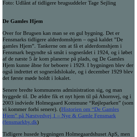
Foto: Udlånt af tidligere brugsuddeler Tage Sejling
De Gamles Hjem
Over for Brugsen kan man se en gul bygning. Det er
Fensmarks tidligere alderdomshjem – også kaldet ”De
gamles Hjem”. Tankerne om at få et alderdomshjem i
Fensmark begyndte så småt i sognerådet i 1924, og i løbet
af de næste 5 år kom planerne på plads, og De Gamles
Hjem kunne åbne for beboere i 1929. I bygningen blev der
også indrettet et sognerådslokale, og i december 1929 blev
det første møde holdt i lokalet.
Senere bredte kommunens administration sig, og man
byggede til. De ældre fik et nyt hjem til på Ahornvej, og i
2003 indviede Holmegaard Kommune “Røjleparken” (som
vi kommer forbi senere). (
Historien om “De Gamles
Hjem” på Næstvedvej 1 – Nye & Gamle Fensmark
(fensmarkby.dk
)
Tidligere husede bygningen Holmegaardshuset ApS, men