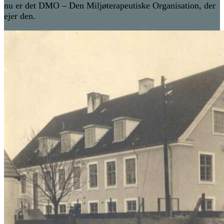
nu er det
DMO
– Den Miljøterapeutiske Organisation
,
der
ejer den.