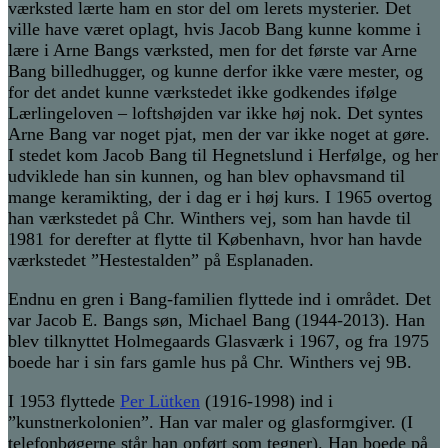
værksted lærte ham en stor del om lerets mysterier. Det
ville have været oplagt, hvis Jacob Bang kunne komme i
lære i Arne Bangs værksted, men for det første var Arne
Bang billedhugger, og kunne derfor ikke være mester, og
for det andet kunne værkstedet ikke godkendes ifølge
Lærlingeloven – loftshøjden var ikke høj nok. Det syntes
Arne Bang var noget pjat, men der var ikke noget at gøre.
I stedet kom Jacob Bang til Hegnetslund i Herfølge, og her
udviklede han sin kunnen, og han blev ophavsmand til
mange keramikting, der i dag er i høj kurs. I 1965 overtog
han værkstedet på Chr. Winthers vej, som han havde til
1981 for derefter at flytte til København, hvor han havde
værkstedet ”Hestestalden” på Esplanaden.
Endnu en gren i Bang-familien flyttede ind i området. Det
var Jacob E. Bangs søn, Michael Bang (1944-2013). Han
blev tilknyttet Holmegaards Glasværk i 1967, og fra 1975
boede har i sin fars gamle hus på Chr. Winthers vej 9B.
I 1953 flyttede
Per Lütken
(1916-1998) ind i
”kunstnerkolonien”. Han var maler og glasformgiver. (I
telefonbøgerne står han opført som tegner). Han boede på