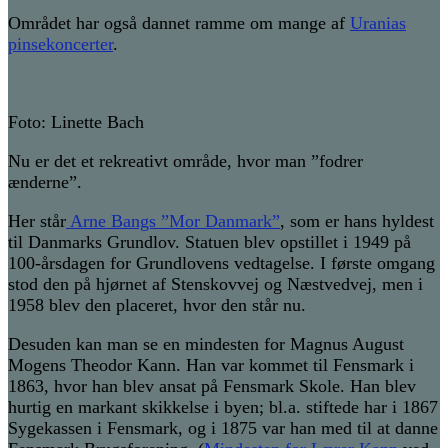
Området har også dannet ramme om mange af
Uranias
pinsekoncerter
.
Foto: Linette Bach
Nu er det et rekreativt område, hvor man ”fodrer
ænderne”.
Her står
Arne Bangs ”Mor Danmark”
, som er hans hyldest
til Danmarks Grundlov. Statuen blev opstillet i 1949 på
100-årsdagen for Grundlovens vedtagelse. I første omgang
stod den på hjørnet af Stenskovvej og Næstvedvej, men i
1958 blev den placeret, hvor den står nu.
Desuden kan man se en mindesten for Magnus August
Mogens Theodor Kann. Han var kommet til Fensmark i
1863, hvor han blev ansat på Fensmark Skole. Han blev
hurtig en markant skikkelse i byen; bl.a. stiftede har i 1867
Sygekassen i Fensmark, og i 1875 var han med til at danne