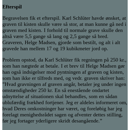
Efterspil
Begravelsen fik et efterspil. Karl Schlüter havde ønsket, at
graven til kisten skulle være så stor, at man kunne gå ned i
graven med kisten. I forhold til normale grave skulle den
altså være 5,5 gange så lang og 2,5 gange så bred.
Graveren, Helge Madsen, gjorde som bestilt, og alt i alt
gravede han mellem 17 og 19 kubikmeter jord op.
Problem opstod, da Karl Schlüter fik regningen på 250 kr.,
som han nægtede at betale. I et brev til Helge Madsen gør
han også indsigelser mod pyntningen af graven og kisten,
som han ikke er tilfreds med, og vedr. graven skriver han:
”Hvad gravningen af graven angår, betaler jeg under ingen
omstændigheder 250 kr. En så enestående ondartet
udnyttelse af situationen skal behandles, som en sådan
ublufærdig frækhed fortjener. Jeg er aldeles informeret om,
hvad Deres omkostninger har været, og foreløbig har jeg
forelagt menighedsrådet sagen og afventer dettes stilling,
før jeg fortager yderligere skridt desangående.”