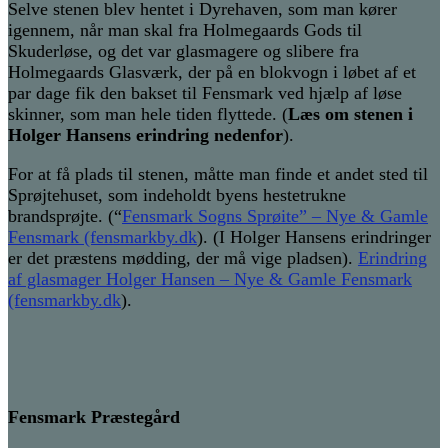
Selve stenen blev hentet i Dyrehaven, som man kører
igennem, når man skal fra Holmegaards Gods til
Skuderløse, og det var glasmagere og slibere fra
Holmegaards Glasværk, der på en blokvogn i løbet af et
par dage fik den bakset til Fensmark ved hjælp af løse
skinner, som man hele tiden flyttede. (
Læs om stenen i
Holger Hansens erindring nedenfor
).
For at få plads til stenen, måtte man finde et andet sted til
Sprøjtehuset, som indeholdt byens hestetrukne
brandsprøjte. (“
Fensmark Sogns Sprøite” – Nye & Gamle
Fensmark (fensmarkby.dk
). (I Holger Hansens erindringer
er det præstens mødding, der må vige pladsen).
Erindring
af glasmager Holger Hansen – Nye & Gamle Fensmark
(fensmarkby.dk
).
Fensmark Præstegård