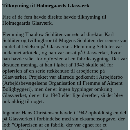
Tilknytning til Holmegaards Glasværk
Fire af de fem havde direkte havde tilknytning til
Holmegaards Glasværk.
Flemming Thaulow Schlüter
var søn af direktør Karl
Schlüter og tvillingbror til Mogens Schlüter, der senere var
en del af ledelsen på Glasværket. Flemming Schlüter var
uddannet arkitekt, og han var ansat på Glasværket, hvor
han havde stået for opførslen af en fabriksbygning. Det var
desuden
mening, at han i løbet af 1943 skulle stå for
opførslen af en serie rækkehuse til arbejderne på
Glasværket. Projektet var allerede godkendt i Arbejderbo
(Arbejdsbevægelsens Organisation til Fremme af Alment
Boligbyggeri), men der er ingen bygninger omkring
Glasværket, der er fra 1943 eller lige derefter, så det blev
nok aldrig til noget.
Ingeniør
Hans Christensen
havde i 1942 opholdt sig en del
på Glasværket i forbindelse med sin eksamensopgave, der
lød: ”Opførelsen af en fabrik, der var egnet for et