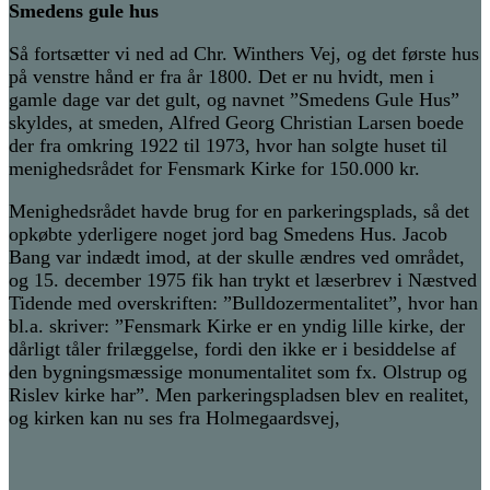
Smedens gule hus
Så fortsætter vi ned ad Chr. Winthers Vej, og det første hus
på venstre hånd er fra år 1800. Det er nu hvidt, men i
gamle dage var det gult, og navnet ”Smedens Gule Hus”
skyldes, at smeden, Alfred Georg Christian Larsen boede
der fra omkring 1922 til 1973, hvor han solgte huset til
menighedsrådet for Fensmark Kirke for 150.000 kr.
Menighedsrådet havde brug for en parkeringsplads, så det
opkøbte yderligere noget jord bag Smedens Hus. Jacob
Bang var indædt imod, at der skulle ændres ved området,
og 15. december 1975 fik han trykt et læserbrev i Næstved
Tidende med overskriften: ”Bulldozermentalitet”, hvor han
bl.a. skriver: ”Fensmark Kirke er en yndig lille kirke, der
dårligt tåler frilæggelse, fordi den ikke er i besiddelse af
den bygningsmæssige monumentalitet som fx. Olstrup og
Rislev kirke har”. Men parkeringspladsen blev en realitet,
og kirken kan nu ses fra Holmegaardsvej,