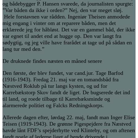
og bådebygger P. Hansen svarede, da journalisten spurgte:
”Var båden da ikke i orden?” Nej, den var meget sløj.
Hele forstavnen var rådden. Ingeniør Theisen anmodede
mig engang i vinter om at reparere båden, men det
erklærede jeg for håbløst. Det var en gammel båd, der ikke
var egnet til andet end at hugge op. Den var langt fra
sødygtig, og jeg ville have frarådet at tage ud på sådan en
lang tur med den.”
De druknede findes næsten en måned senere
Den første, der blev fundet, var cand.jur. Tage Barfod
(1916-1943). Fredag 21. maj var en tomandsbåd fra
Næstved Roklub på tur langs kysten, og ud for
Karrebækstorp Skov fandt de liget. De bugserede det ind
til land, og roede tilbage til Karrebæksminde og
alarmerede politiet og Falcks Redningskorps.
Allerede dagen efter, lørdag 22. maj, fandt man Inger Elise
Teisen (1919-1943). De grønne Pigespejdere fra Næstved
havde lånt FDF’s spejderhytte ved Klinteby, og om aftenen
fandt nogle af lederne liget af hende drivende i