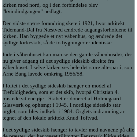
kirken mod nord, og i den forbindelse blev
”kvindindgangen” nedlagt.
Den sidste større forandring skete i 1921, hvor arkitekt
Tidemand-Dal fra Næstved ændrede adgangsforholdene til
kirken. Han byggede et nyt våbenhus, og ændrede det
sydlige kirkeskib, så de to bygninger er identiske.
Inde i våbenhuset kan man se den gamle våbenhusdør, der
nu giver adgang til det sydlige sideskib direkte fra
våbenhuset. I selve kirken ses hele det store alterparti, som
Arne Bang lavede omkring 1956/58.
I loftet i det sydlige sideskib hænger en model af
Trefoldigheden
, som er det skib, hvorpå Christian 4.
mistede sit ene øje. Skibet er doneret af Holmegaard
Glasværk og ophængt i 1945. I nordlige sideskib står
orglet, som blev indkøbt i 1984.
Orglets indramning ar
tegnet af den lokale arkitekt Knud Toftvad.
I det sydlige sideskib hænger to tavler med navnene på alle
de præster, der har været tilknyttet Fensmark Kirke siden