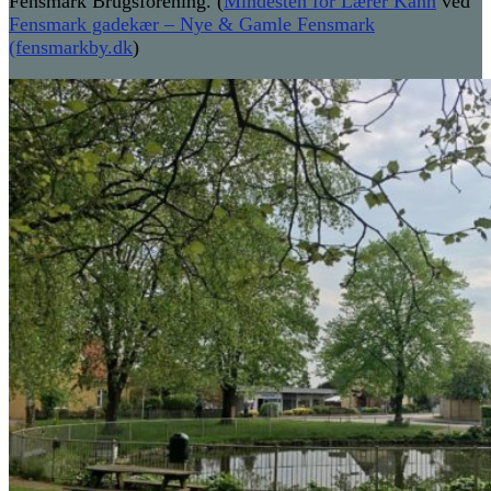
Fensmark Brugsforening. (
Mindesten for Lærer Kann
ved
Fensmark gadekær – Nye & Gamle Fensmark
(fensmarkby.dk
)