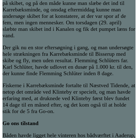
på skibet, og på den måde kunne man slæbe det ind til
Karrebæksminde, og onsdag eftermiddag kunne man
undersøge skibet for at konstatere, at der var spor af de
fem, men ingen mennesker. Om torsdagen (29. april)
slæbte man skibet ind i Kanalen og fik det pumpet læns for
vand.
Der gik nu en stor eftersøgning i gang, og man undersøgte
hele strækningen fra Karrebæksminde til Bisserup med
skibe og fly, men uden resultat. Flemming Schlüters far.
Karl Schlüter, havde udlovet en dusør på 1.000 kr. til den,
der kunne finde Flemming Schlüter inden 8 dage.
Fiskerne i Karrebæksminde fortalte til Næstved Tidende, at
netop det område ved Klinteby er specielt, og man havde
erfaring med, at druknede ved Klinteby først blev fundet
14 dage til en måned efter, og det kom også til at holde
stik for de 5 fra Go-on.
Go ons tilstand
Båden havde ligget hele vinteren hos bådværftet i Aaderup,