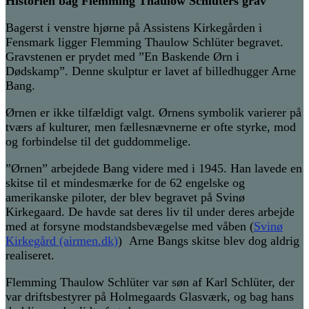
Historien bag Flemming Thaulow Schlüters grav
Bagerst i venstre hjørne på Assistens Kirkegården i
Fensmark ligger Flemming Thaulow Schlüter begravet.
Gravstenen er prydet med ”En Baskende Ørn i
Dødskamp”. Denne skulptur er lavet af billedhugger Arne
Bang.
Ørnen er ikke tilfældigt valgt.
Ørnens symbolik varierer på
tværs af kulturer, men fællesnævnerne er ofte styrke, mod
og forbindelse til det guddommelige.
”Ørnen” arbejdede Bang videre med i 1945. Han lavede en
skitse til et mindesmærke for de 62 engelske og
amerikanske piloter, der blev begravet på Svinø
Kirkegaard. De havde sat deres liv til under deres arbejde
med at forsyne modstandsbevægelse med våben (
Svinø
Kirkegård (airmen.dk)
)
Arne Bangs skitse blev dog aldrig
realiseret.
Flemming Thaulow Schlüter var søn af Karl Schlüter, der
var driftsbestyrer på Holmegaards Glasværk, og bag hans