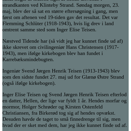
strandkanten ved Klinteby Strand.
Søndag morgen, 23.
maj, blev der så sat en større eftersøgning i gang, men
først om aftenen ved 19-tiden gav det resultat. Det var
Flemming Schlüter (1918-1943), hvis lig drev i land
omtrent samme sted som Inger Elise Teisen.
Næstved Tidende har (så vidt jeg har kunnet finde ud af)
ikke skrevet om civilingeniør Hans Christensen (1917-
1943), men ifølge kirkebogen blev han fundet i
Karrebæksmindebugten.
Ingeniør Svend Jørgen Henrik Teisen (1913-1943) blev
som den sidste fundet 27. maj ud for Glænø Østre Strand
(også ifølge kirkebogen).
Inger Elise Teisen og Svend Jørgen Henrik Teisen efterlod
en datter, Hellen, der lige var fyldt 1 år. Hendes morfar og
mormor, Holger Schrøder og Kirsten Ostenfeld
Christiansen, fra Birkerød tog sig af hendes opvækst.
Desuden havde de taget to små finnedrenge til sig, men
hvad der er sket med dem, har jeg ikke kunnet finde ud af.