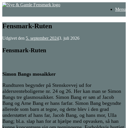
Gå
Menu
til
indhold
Fensmark-Ruten
Udgivet den
5. september 2024
3. juli 2026
Fensmark-Ruten
Simon Bangs mosaikker
Rundturen begynder på Stenskovvej ud for
aldersrenteboligerne nr. 24 og 26. Her kan man se Simon
Bangs tre glasmosaikker. Simon Bang er søn af Jacob
Bang og Arne Bang er hans farfar. Simon Bang begyndte
allerede som barn at tegne, og dette blev i den grad
understøttet af hans far, Jacob Bang, og hans mor, Ulla
Bang; bl.a. slap han for at hjælpe med opvasken, så han
kunne koncentrere sig om tegningerne. Forholdsvis hurtigt