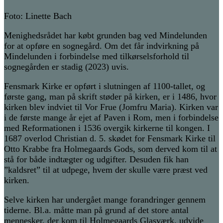
Foto: Linette Bach
Menighedsrådet har købt grunden bag ved Mindelunden
for at opføre en sognegård. Om det får indvirkning på
Mindelunden i forbindelse med tilkørselsforhold til
sognegården er stadig (2023) uvis.
Fensmark Kirke er opført i slutningen af 1100-tallet, og
første gang, man på skrift støder på kirken, er i 1486, hvor
kirken blev indviet til Vor Frue (Jomfru Maria). Kirken var
i de første mange år ejet af Paven i Rom, men i forbindelse
med Reformationen i 1536 overgik kirkerne til kongen. I
1687 overlod Christian d. 5. skødet for Fensmark Kirke til
Otto Krabbe fra Holmegaards Gods, som derved kom til at
stå for både indtægter og udgifter. Desuden fik han
”kaldsret” til at udpege, hvem der skulle være præst ved
kirken.
Selve kirken har undergået mange forandringer gennem
tiderne. Bl.a. måtte man på grund af det store antal
mennesker, der kom til Holmegaards Glasværk, udvide