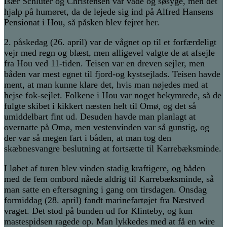
Især Schlüter og Christensen var våde og søsyge, men det
hjalp på humøret, da de lejede sig ind på Alfred Hansens
Pensionat i Hou, så påsken blev fejret her.
2. påskedag (26. april) var de vågnet op til et forfærdeligt
vejr med regn og blæst, men alligevel valgte de at afsejle
fra Hou ved 11-tiden. Teisen var en dreven sejler, men
båden var mest egnet til fjord-og kystsejlads. Teisen havde
ment, at man kunne klare det, hvis man nøjedes med at
hejse fok-sejlet. Folkene i Hou var noget bekymrede, så de
fulgte skibet i kikkert næsten helt til Omø, og det så
umiddelbart fint ud. Desuden havde man planlagt at
overnatte på Omø, men vestenvinden var så gunstig, og
der var så megen fart i båden, at man tog den
skæbnesvangre beslutning at fortsætte til Karrebæksminde.
I løbet af turen blev vinden stadig kraftigere, og båden
med de fem ombord nåede aldrig til Karrebæksminde, så
man satte en eftersøgning i gang om tirsdagen. Onsdag
formiddag (28. april) fandt marinefartøjet fra Næstved
vraget. Det stod på bunden ud for Klinteby, og kun
mastespidsen ragede op. Man lykkedes med at få en wire