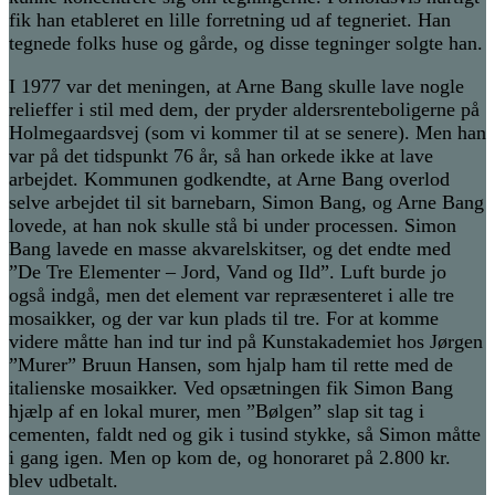
fik han etableret en lille forretning ud af tegneriet. Han
tegnede folks huse og gårde, og disse tegninger solgte han.
I 1977 var det meningen, at Arne Bang skulle lave nogle
relieffer i stil med dem, der pryder aldersrenteboligerne på
Holmegaardsvej (som vi kommer til at se senere). Men han
var på det tidspunkt 76 år, så han orkede ikke at lave
arbejdet. Kommunen godkendte, at Arne Bang overlod
selve arbejdet til sit barnebarn, Simon Bang, og Arne Bang
lovede, at han nok skulle stå bi under processen. Simon
Bang lavede en masse akvarelskitser, og det endte med
”De Tre Elementer – Jord, Vand og Ild”. Luft burde jo
også indgå, men det element var repræsenteret i alle tre
mosaikker, og der var kun plads til tre. For at komme
videre måtte han ind tur ind på Kunstakademiet hos Jørgen
”Murer” Bruun Hansen, som hjalp ham til rette med de
italienske mosaikker. Ved opsætningen fik Simon Bang
hjælp af en lokal murer, men ”Bølgen” slap sit tag i
cementen, faldt ned og gik i tusind stykke, så Simon måtte
i gang igen. Men op kom de, og honoraret på 2.800 kr.
blev udbetalt.