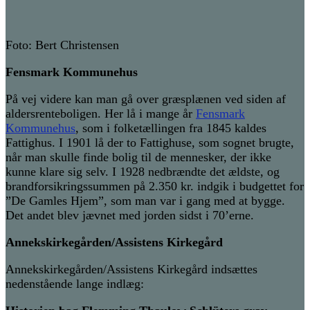
Foto: Bert Christensen
Fensmark Kommunehus
På vej videre kan man gå over græsplænen ved siden af
aldersrenteboligen. Her lå i mange år
Fensmark
Kommunehus
, som i folketællingen fra 1845 kaldes
Fattighus. I 1901 lå der to Fattighuse, som sognet brugte,
når man skulle finde bolig til de mennesker, der ikke
kunne klare sig selv. I 1928 nedbrændte det ældste, og
brandforsikringssummen på 2.350 kr. indgik i budgettet for
”De Gamles Hjem”, som man var i gang med at bygge.
Det andet blev jævnet med jorden sidst i 70’erne.
Annekskirkegården/Assistens Kirkegård
Annekskirkegården/Assistens Kirkegård
indsættes
nedenstående
lange indlæg: