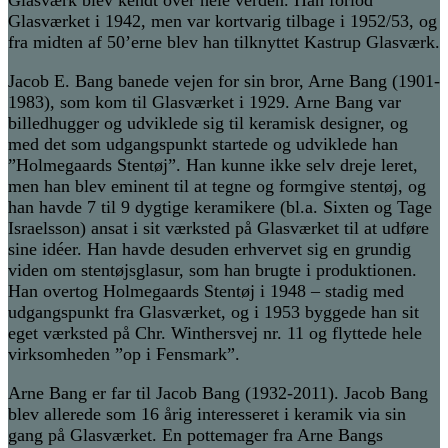
Glasværket i 1942, men var kortvarig tilbage i 1952/53, og
fra midten af 50’erne blev han tilknyttet Kastrup Glasværk.
Jacob E. Bang banede vejen for sin bror, Arne Bang (1901-
1983), som kom til Glasværket i 1929. Arne Bang var
billedhugger og udviklede sig til keramisk designer, og
med det som udgangspunkt startede og udviklede han
”Holmegaards Stentøj”. Han kunne ikke selv dreje leret,
men han blev eminent til at tegne og formgive stentøj, og
han havde 7 til 9 dygtige keramikere (bl.a. Sixten og Tage
Israelsson) ansat i sit værksted på Glasværket til at udføre
sine idéer. Han havde desuden erhvervet sig en grundig
viden om stentøjsglasur, som han brugte i produktionen.
Han overtog Holmegaards Stentøj i 1948 – stadig med
udgangspunkt fra Glasværket, og i 1953 byggede han sit
eget værksted på Chr. Winthersvej nr. 11 og flyttede hele
virksomheden ”op i Fensmark”.
Arne Bang er far til Jacob Bang (1932-2011). Jacob Bang
blev allerede som 16 årig interesseret i keramik via sin
gang på Glasværket. En pottemager fra Arne Bangs