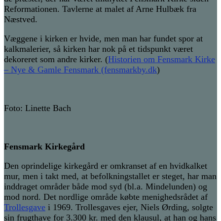
Reformationen. Tavlerne at malet af Arne Hulbæk fra
Næstved.
Væggene i kirken er hvide, men man har fundet spor at
kalkmalerier, så kirken har nok på et tidspunkt været
dekoreret som andre kirker. (
Historien om Fensmark Kirke
– Nye & Gamle Fensmark (fensmarkby.dk
)
Foto: Linette Bach
Fensmark Kirkegård
Den oprindelige kirkegård er omkranset af en hvidkalket
mur, men i takt med, at befolkningstallet er steget, har man
inddraget områder både mod syd (bl.a. Mindelunden) og
mod nord. Det nordlige område købte menighedsrådet af
Trollesgave
i 1969. Trollesgaves ejer, Niels Ørding, solgte
sin frugthave for 3.300 kr. med den klausul, at han og hans