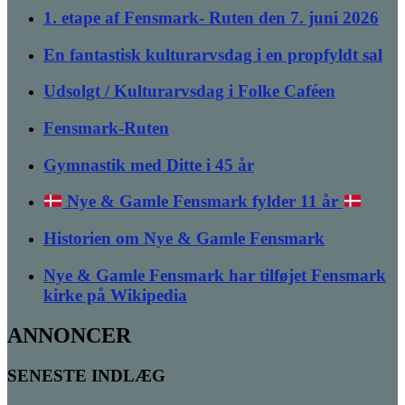
1. etape af Fensmark- Ruten den 7. juni 2026
En fantastisk kulturarvsdag i en propfyldt sal
Udsolgt / Kulturarvsdag i Folke Caféen
Fensmark-Ruten
Gymnastik med Ditte i 45 år
Nye & Gamle Fensmark fylder 11 år
Historien om Nye & Gamle Fensmark
Nye & Gamle Fensmark har tilføjet Fensmark
kirke på Wikipedia
ANNONCER
SENESTE INDLÆG