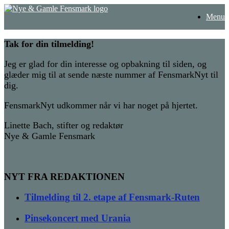
Gå
Menu
til
indhold
Tak for din tilmelding!
Jeg er glad for din interesse og opbakning til siden, og
glæder mig til at sende næste nummer af FensmarkNyt til
dig.
FensmarkNyt udkommer når vi har noget på hjertet.
Linette Bach, stifter og redaktør
Nye & Gamle Fensmark
NYT FRA REDAKTIONEN
Tilmelding til 2. etape af Fensmark-Ruten
Pinsekoncert med Urania