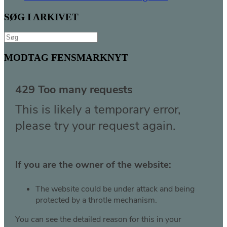
SØG I ARKIVET
Søg
efter:
MODTAG FENSMARKNYT