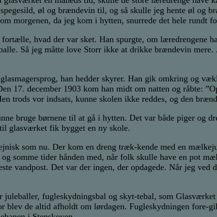
d spegesild, øl og brændevin til, og så skulle jeg hente øl og
g om morgenen, da jeg kom i hytten, snurrede det hele rundt f
fortælle, hvad der var sket. Han spurgte, om læredrengene ha
 balle. Så jeg måtte love Storr ikke at drikke brændevin mere. 
un i glasmagersprog, han hedder skyrer. Han gik omkring og v
 Den 17. december 1903 kom han midt om natten og råbte: ”Op
 Men trods vor indsats, kunne skolen ikke reddes, og den brænd
nne bruge børnene til at gå i hytten. Det var både piger og d
til glasværket fik bygget en ny skole.
jnisk som nu. Der kom en dreng træk-kende med en mælkejung
n, og somme tider hånden med, når folk skulle have en pot m
ste vandpost. Det var der ingen, der opdagede. Når jeg ved det,
r juleballer, fugleskydningsbal og skyt-tebal, som Glasværket 
or blev de altid afholdt om lørdagen. Fugleskydningen fore-g
debanen i Stenskoven.