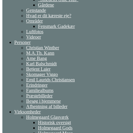
Gårdene
Genstande
Hvad er dit kæreste eje?
Områder
Fensmark Gadekær
Luftfotos
Videoer
Personer
Christian Winther
M.A.Th. Kann
Arne Bang
Karl Balschmidt
Betjent Laier
Skomager Viggo
Emil Laurids Christiansen
Erindringer
Familiealbums
Præstebilleder
Besøg i hjemmene
Afhentning af billeder
Virksomheder
Holmegaard Glasværk
Historisk oversigt
Holmegaard Gods