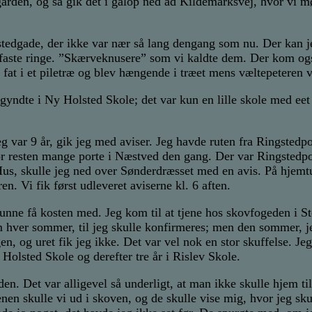
 gården, og så gik det i galop ned ad Kildemarksvej, hvor vi 
gstedgade, der ikke var nær så lang dengang som nu. Der kan je
faste ringe. ”Skærveknusere” som vi kaldte dem. Der kom også
 fat i et piletræ og blev hængende i træet mens væltepeteren 
begyndte i Ny Holsted Skole; det var kun en lille skole med ee
 jeg var 9 år, gik jeg med aviser. Jeg havde ruten fra Ringsted
or resten mange porte i Næstved den gang. Der var Ringstedp
 Hus, skulle jeg ned over Sønderdræsset med en avis. På hjem
. Vi fik først udleveret aviserne kl. 6 aften.
 kunne få kosten med. Jeg kom til at tjene hos skovfogeden i S
 hver sommer, til jeg skulle konfirmeres; men den sommer, je
 og uret fik jeg ikke. Det var vel nok en stor skuffelse. Jeg 
 Holsted Skole og derefter tre år i Rislev Skole.
en. Det var alligevel så underligt, at man ikke skulle hjem ti
tenen skulle vi ud i skoven, og de skulle vise mig, hvor jeg s