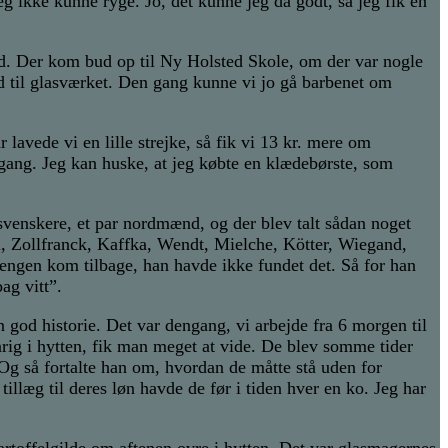
g ikke kunne ryge. Jo, det kunne jeg da godt, så jeg fik en
id. Der kom bud op til Ny Holsted Skole, om der var nogle
ud til glasværket. Den gang kunne vi jo gå barbenet om
lavede vi en lille strejke, så fik vi 13 kr. mere om
gang. Jeg kan huske, at jeg købte en klædebørste, som
svenskere, et par nordmænd, og der blev talt sådan noget
l, Zollfranck, Kaffka, Wendt, Mielche, Kötter, Wiegand,
engen kom tilbage, han havde ikke fundet det. Så for han
ag vitt”.
god historie. Det var dengang, vi arbejde fra 6 morgen til
ig i hytten, fik man meget at vide. De blev somme tider
 Og så fortalte han om, hvordan de måtte stå uden for
illæg til deres løn havde de før i tiden hver en ko. Jeg har
artoffelgilde om aftenen ovre i hytten. Det var glasmagernes