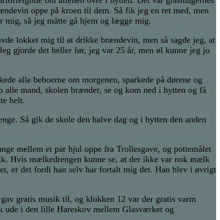
 brændevin oppe på kroen til dem. Så fik jeg en ret med, men
or mig, så jeg måtte gå hjem og lægge mig.
vde lokket mig til at drikke brændevin, men så sagde jeg, at
Jeg gjorde det heller før, jeg var 25 år, men øl kunne jeg jo
ækkede alle beboerne om morgenen, sparkede på dørene og
 alle mand, skolen brænder, se og kom ned i hytten og få
te helt.
renge. Så gik de skole den halve dag og i hytten den anden
e mellem et par hjul oppe fra Trollesgave, og pottemålet
ælk. Hvis mælkedrengen kunne se, at der ikke var nok mælk
 er det fordi han selv har fortalt mig det. Han blev i øvrigt
gav gratis musik til, og klokken 12 var der gratis varm
ik ude i den lille Hareskov mellem Glasværket og