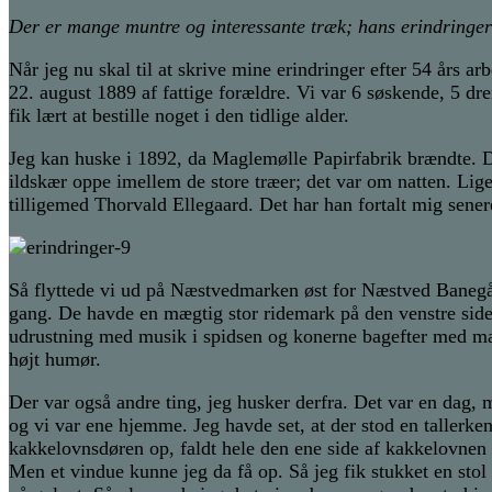
Der er mange muntre og interessante træk; hans erindringer 
Når jeg nu skal til at skrive mine erindringer efter 54 års 
22. august 1889 af fattige forældre. Vi var 6 søskende, 5 d
fik lært at bestille noget i den tidlige alder.
Jeg kan huske i 1892, da Maglemølle Papirfabrik brændte. 
ildskær oppe imellem de store træer; det var om natten. Lig
tilligemed Thorvald Ellegaard. Det har han fortalt mig sener
Så flyttede vi ud på Næstvedmarken øst for Næstved Banegård
gang. De havde en mægtig stor ridemark på den venstre side 
udrustning med musik i spidsen og konerne bagefter med ma
højt humør.
Der var også andre ting, jeg husker derfra. Det var en dag,
og vi var ene hjemme. Jeg havde set, at der stod en tallerke
kakkelovnsdøren op, faldt hele den ene side af kakkelovnen 
Men et vindue kunne jeg da få op. Så jeg fik stukket en st