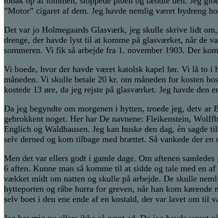
tobak op af lommen, stoppede piben og tændte den. Jeg gloed
”Motor” cigaret af dem. Jeg havde nemlig været bydreng hos e
Det var jo Holmegaards Glasværk, jeg skulle skrive lidt om,
drenge, der havde lyst til at komme på glasværket, når de v
sommeren. Vi fik så arbejde fra 1. november 1903. Der kom s
Vi boede, hvor der havde været katolsk kapel før. Vi lå to i 
måneden. Vi skulle betale 20 kr. om måneden for kosten hos 
kostede 13 øre, da jeg rejste på glasværket. Jeg havde den en
Da jeg begyndte om morgenen i hytten, troede jeg, detv ar B
gebrokkent noget. Her har De navnene: Fleikenstein, Wolffb
Englich og Waldhausen. Jeg kan huske den dag, én sagde til
selv derned og kom tilbage med brættet. Så vankede der en ov
Men det var ellers godt i gamle dage. Om aftenen samledes 
6 aften. Kunne man så komme til at sidde og tale med en af
vækket midt om natten og skulle på arbejde. De skulle nemli
hytteporten og råbe hurra for greven, når han kom kørende ned
selv boet i den ene ende af en kostald, der var lavet om til 
Jeg bar mig nu ellers ikke så pænt ad. Da jeg havde været p