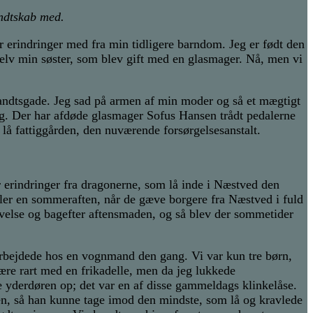
ndt
skab med.
r erindringer med fra min tidligere barndom. Jeg er født den
selv min søster, som blev gift med en glasmager. Nå, men vi
andtsgade. Jeg sad på armen af min moder og så et mægtigt
ng. Der har afdøde glasmager Sofus Hansen trådt pedalerne
lå fattiggården, den nuværende forsørgelsesanstalt.
r erindringer fra dragonerne, som lå inde i Næstved den
ller en sommeraften, når de gæve borgere fra Næstved i fuld
else og bagefter aftensmaden, og så blev der sommetider
 arbejdede hos en vognmand den gang. Vi var kun tre børn,
være rart med en frikadelle, men da jeg lukkede
e yderdøren op; det var en af disse gammeldags klinkelåse.
en, så han kunne tage imod den mindste, som lå og kravlede