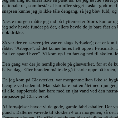
nationale ret, som består af kartofler steget i aske, godt me
snapsen kunne jeg jo ikke tåle dengang, så jeg blev fuld, o
Næste morgen måtte jeg ind på hyttemester Storrs kontor og 
jeg selv havde fundet på det, ellers havde de jo bare fået en
nok drikke.
Så var der en skyrer (det var en slags fyrbøder); det er k
råbte: ”Arbejde”, så det kunne høres helt oppe i Fensmark.
fat i en spand hver”. Vi kom op i en fart og ned til skolen.
Den gang var der jo nemlig skole på glasværket, for at de ku
halve dag. Efter branden måtte de gå i skole oppe på kroen, 
Da jeg kom på Glasværket, var morgenmælken ikke så hygie
hængte ved siden af. Man stak bare pottemålet ned i junge
til alle, supplerede han bare med en sjat vand ved den nærme
rørpasser på Glasværket.
Af fornøjelser havde vi de gode, gamle fabriksballer. Der va
punch. Ballerne va-rede til klokken 4 om morgenen, så derf
Fensmarkskoven. Og riffelskydningen blev af-viklet på sky