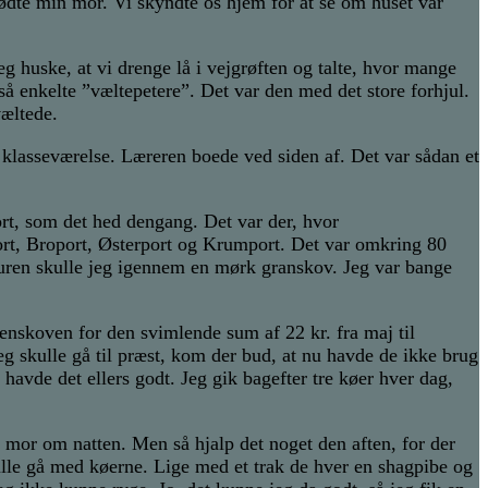
mødte min mor. Vi skyndte os hjem for at se om huset var
g huske, at vi drenge lå i vejgrøften og talte, hvor mange
 enkelte ”væltepetere”. Det var den med det store forhjul.
væltede.
t klasseværelse. Læreren boede ved siden af. Det var sådan et
port, som det hed dengang. Det var der, hvor
ort, Broport, Østerport og Krumport. Det var omkring 80
turen skulle jeg igennem en mørk granskov. Jeg var bange
tenskoven for den svimlende sum af 22 kr. fra maj til
g skulle gå til præst, kom der bud, at nu havde de ikke brug
havde det ellers godt. Jeg gik bagefter tre køer hver dag,
l mor om natten. Men så hjalp det noget den aften, for der
kulle gå med køerne. Lige med et trak de hver en shagpibe og