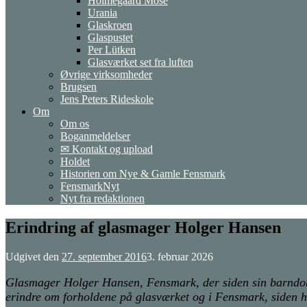
Holmegaard Mose
Urania
Glaskroen
Glaspustet
Per Lütken
Glasværket set fra luften
Øvrige virksomheder
Brugsen
Jens Peters Rideskole
Om
Om os
Boganmeldelser
✉ Kontakt og upload
Holdet
Historien om Nye & Gamle Fensmark
FensmarkNyt
Nyt fra redaktionen
Erindring af glasmager Holger Hansen
Udgivet den
27. september 2016
3. februar 2026
Glasmager Holger Hansen, Fensmark, der siden sin barndom 
erindre om forholdene på glasværket og i Fensmark, siden han