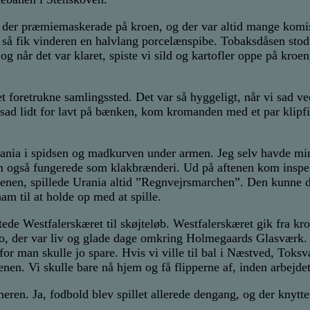
ar der præmiemaskerade på kroen, og der var altid mange ko
 så fik vinderen en halvlang porcelænspibe. Tobaksdåsen stod p
 når det var klaret, spiste vi sild og kartofler oppe på kroen
t foretrukne samlingssted. Det var så hyggeligt, når vi sad v
 sad lidt for lavt på bænken, kom kromanden med et par klipf
nia i spidsen og madkurven under armen. Jeg selv havde min
om også fungerede som klakbrænderi. Ud på aftenen kom inspe
tenen, spillede Urania altid ”Regnvejrsmarchen”. Den kunne de
ham til at holde op med at spille.
ede Westfalerskæret til skøjteløb. Westfalerskæret gik fra kro
 der var liv og glade dage omkring Holmegaards Glasværk. 
for man skulle jo spare. Hvis vi ville til bal i Næstved, Toksv
nen. Vi skulle bare nå hjem og få flipperne af, inden arbejdet
en. Ja, fodbold blev spillet allerede dengang, og der knytter