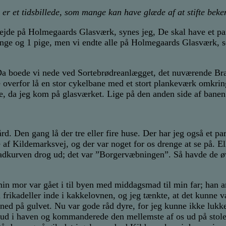
er et tidsbillede, som mange kan have glæde af at stifte beke
arbejde på Holmegaards Glasværk, synes jeg, De skal have et pa
renge og 1 pige, men vi endte alle på Holmegaards Glasværk, 
Da boede vi nede ved Sortebrødreanlægget, det nuværende Br
e overfor lå en stor cykelbane med et stort plankeværk omkri
e, da jeg kom på glasværket. Lige på den anden side af banen 
. Den gang lå der tre eller fire huse. Der har jeg også et pa
af Kildemarksvej, og der var noget for os drenge at se på. E
dkurven drog ud; det var ”Borgervæbningen”. Så havde de øv
 min mor var gået i til byen med middagsmad til min far; han
n frikadeller inde i kakkelovnen, og jeg tænkte, at det kunne 
ned på gulvet. Nu var gode råd dyre, for jeg kunne ikke lukk
ol ud i haven og kommanderede den mellemste af os ud på stol