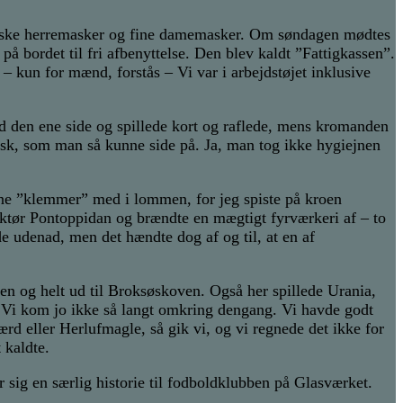
miske herremasker og fine damemasker. Om søndagen mødtes
å bordet til fri afbenyttelse. Den blev kaldt ”Fattigkassen”.
 – kun for mænd, forstås – Vi var i arbejdstøjet inklusive
ed den ene side og spillede kort og raflede, mens kromanden
isk, som man så kunne side på. Ja, man tog ikke hygiejnen
e ”klemmer” med i lommen, for jeg spiste på kroen
ktør Pontoppidan og brændte en mægtigt fyrværkeri af – to
 udenad, men det hændte dog af og til, at en af
en og helt ud til Broksøskoven. Også her spillede Urania,
Vi kom jo ikke så langt omkring dengang. Vi havde godt
ærd eller Herlufmagle, så gik vi, og vi regnede det ikke for
 kaldte.
 sig en særlig historie til fodboldklubben på Glasværket.