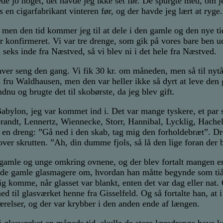
e jo noget, det havde jeg ikke set før. De spurgte med, om je
n cigarfabrikant vinteren før, og der havde jeg lært at ryge.
 men den tid kommer jeg til at dele i den gamle og den nye t
ar konfirmeret. Vi var tre drenge, som gik på vores bare ben 
eks inde fra Næstved, så vi blev ni i det hele fra Næstved.
hver seng den gang. Vi fik 30 kr. om måneden, men så til nytår 
fru Waldhausen, men den var heller ikke så dyrt at leve den 
dnu og brugte det til skobørste, da jeg blev gift.
abylon, jeg var kommet ind i. Det var mange tyskere, et par 
randt, Lennertz, Wiennecke, Storr, Hannibal, Lycklig, Hache
 en dreng: ”Gå ned i den skab, tag mig den forholdebræt”. Dr
er skrutten. ”Ah, din dumme fjols, så lå den lige foran der b
gamle og unge omkring ovnene, og der blev fortalt mangen en 
 de gamle glasmagere om, hvordan han måtte begynde som tiår
g komme, når glasset var blankt, enten det var dag eller nat.
 til glasværket henne fra Gisselfeld. Og så fortalte han, at i t
værelser, og der var krybber i den anden ende af længen.
å glasværket en måneds tid, skulle de store læredrenge have k