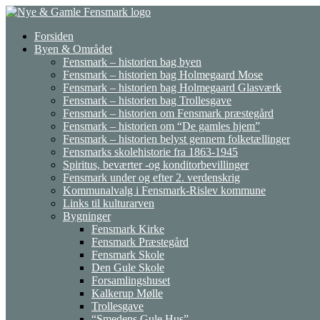
Gå
til
Forsiden
indhold
Byen & Området
Fensmark – historien bag byen
Fensmark – historien bag Holmegaard Mose
Fensmark – historien bag Holmegaard Glasværk
Fensmark – historien bag Trollesgave
Fensmark – historien om Fensmark præstegård
Fensmark – historien om “De gamles hjem”
Fensmark – historien belyst gennem folketællinger
Fensmarks skolehistorie fra 1863-1945
Spiritus, beværter -og konditorbevillinger
Fensmark under og efter 2. verdenskrig
Kommunalvalg i Fensmark-Rislev kommune
Links til kulturarven
Bygninger
Fensmark Kirke
Fensmark Præstegård
Fensmark Skole
Den Gule Skole
Forsamlingshuset
Kalkerup Mølle
Trollesgave
“Smedens Gule Hus”