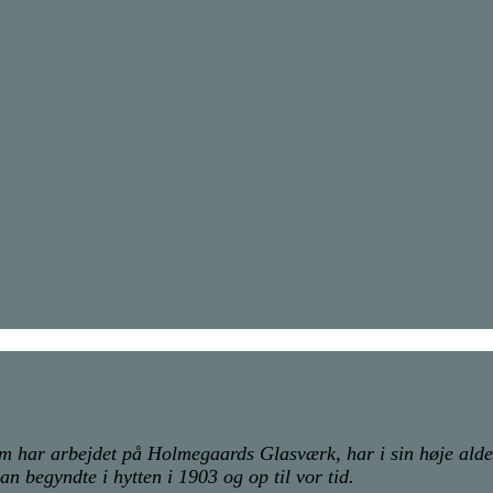
har arbejdet på Holmegaards Glasværk, har i sin høje alder
 begyndte i hytten i 1903 og op til vor tid.