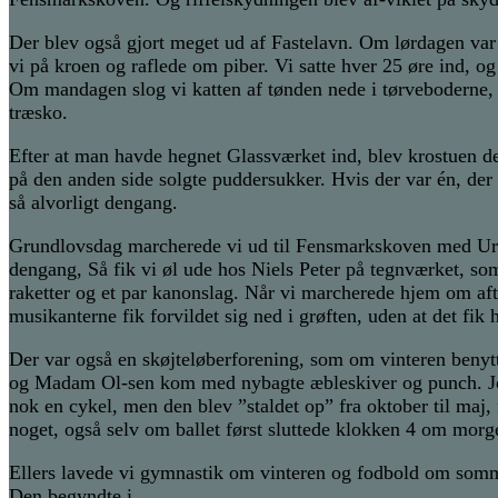
Der blev også gjort meget ud af Fastelavn. Om lørdagen v
vi på kroen og raflede om piber. Vi satte hver 25 øre ind, og
Om mandagen slog vi katten af tønden nede i tørveboderne, og
træsko.
Efter at man havde hegnet Glassværket ind, blev krostuen de
på den anden side solgte puddersukker. Hvis der var én, der
så alvorligt dengang.
Grundlovsdag marcherede vi ud til Fensmarkskoven med Ura
dengang, Så fik vi øl ude hos Niels Peter på tegnværket, s
raketter og et par kanonslag. Når vi marcherede hjem om af
musikanterne fik forvildet sig ned i grøften, uden at det fik 
Der var også en skøjteløberforening, som om vinteren benytt
og Madam Ol-sen kom med nybagte æbleskiver og punch. Jo,
nok en cykel, men den blev ”staldet op” fra oktober til maj, 
noget, også selv om ballet først sluttede klokken 4 om morge
Ellers lavede vi gymnastik om vinteren og fodbold om sommer
Den begyndte i