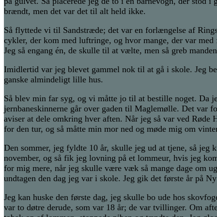
på gulvet. Så placerede jeg de to i en barnevogn, der stod i
brændt, men det var det til alt held ikke.
Så flyttede vi til Sandstræde; det var en forlængelse af Rin
cykler, der kom med luftringe, og hvor mange, der var med 
Jeg så engang én, de skulle til at vælte, men så greb manden
Imidlertid var jeg blevet gammel nok til at gå i skole. Jeg 
ganske almindeligt lille hus.
Så blev min far syg, og vi måtte jo til at bestille noget. Da
jernbaneskinnerne går over gaden til Maglemølle. Det var f
aviser at dele omkring hver aften. Når jeg så var ved Røde
for den tur, og så måtte min mor ned og møde mig om vinteren
Den sommer, jeg fyldte 10 år, skulle jeg ud at tjene, så jeg
november, og så fik jeg lovning på et lommeur, hvis jeg kom
for mig mere, når jeg skulle være væk så mange dage om ugen,
undtagen den dag jeg var i skole. Jeg gik det første år på Ny
Jeg kan huske den første dag, jeg skulle bo ude hos skovfogd
var to døtre derude, som var 18 år; de var tvillinger. Om af