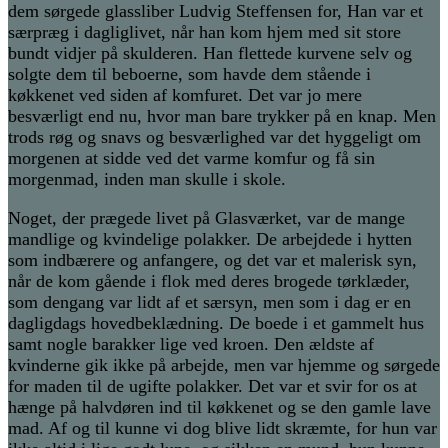
dem sørgede glassliber Ludvig Steffensen for, Han var et
særpræg i dagliglivet, når han kom hjem med sit store
bundt vidjer på skulderen. Han flettede kurvene selv og
solgte dem til beboerne, som havde dem stående i
køkkenet ved siden af komfuret. Det var jo mere
besværligt end nu, hvor man bare trykker på en knap. Men
trods røg og snavs og besværlighed var det hyggeligt om
morgenen at sidde ved det varme komfur og få sin
morgenmad, inden man skulle i skole.
Noget, der prægede livet på Glasværket, var de mange
mandlige og kvindelige polakker. De arbejdede i hytten
som indbærere og anfangere, og det var et malerisk syn,
når de kom gående i flok med deres brogede tørklæder,
som dengang var lidt af et særsyn, men som i dag er en
dagligdags hovedbeklædning. De boede i et gammelt hus
samt nogle barakker lige ved kroen. Den ældste af
kvinderne gik ikke på arbejde, men var hjemme og sørgede
for maden til de ugifte polakker. Det var et svir for os at
hænge på halvdøren ind til køkkenet og se den gamle lave
mad. Af og til kunne vi dog blive lidt skræmte, for hun var