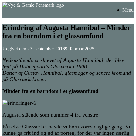
Gå
Menu
til
indhold
Erindring af Augusta Hannibal – Minder
fra en barndom i et glassamfund
Udgivet den
27. september 2016
9. februar 2025
Nedenstående er skrevet af Augusta Hannibal, der blev
født på Holmegaards Glasværk i 1908.
Datter af Gustav Hannibal, glasmager og senere kromand
på Glasværkskroen.
Minder fra en barndom i et glassamfund
Augusta stående som nummer 4 fra venstre
På selve Glasværket havde vi børn vores daglige gang. Vi
kunne gå frit ind og ud af porten, for der var ingen særlig