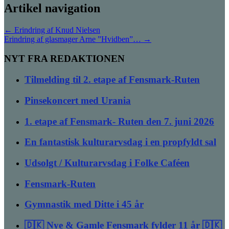
Artikel navigation
←
Erindring af Knud Nielsen
Erindring af glasmager Arne ”Hvidben”…
→
NYT FRA REDAKTIONEN
Tilmelding til 2. etape af Fensmark-Ruten
Pinsekoncert med Urania
1. etape af Fensmark- Ruten den 7. juni 2026
En fantastisk kulturarvsdag i en propfyldt sal
Udsolgt / Kulturarvsdag i Folke Caféen
Fensmark-Ruten
Gymnastik med Ditte i 45 år
🇩🇰 Nye & Gamle Fensmark fylder 11 år 🇩🇰