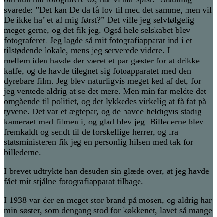
svarede: ”Det kan De da få lov til med det samme, men vil
De ikke ha’ et af mig først?” Det ville jeg selvfølgelig
meget gerne, og det fik jeg. Også hele selskabet blev
fotograferet. Jeg lagde så mit fotografiapparat ind i et
tilstødende lokale, mens jeg serverede videre. I
mellemtiden havde der været et par gæster for at drikke
kaffe, og de havde tilegnet sig fotoapparatet med den
dyrebare film. Jeg blev naturligvis meget ked af det, for
jeg ventede aldrig at se det mere. Men min far meldte det
omgående til politiet, og det lykkedes virkelig at få fat på
tyvene. Det var et ægtepar, og de havde heldigvis stadig
kameraet med filmen i, og glad blev jeg. Billederne blev
fremkaldt og sendt til de forskellige herrer, og fra
statsministeren fik jeg en personlig hilsen med tak for
billederne.
I brevet udtrykte han desuden sin glæde over, at jeg havde
fået mit stjålne fotografiapparat tilbage.
I 1938 var der en meget stor brand på mosen, og aldrig har
min søster, som dengang stod for køkkenet, lavet så mange