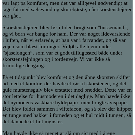
var lagt på komfuret, men det var alligevel nødvendigt at
tage fat med sæbevand og skurebørste, når skorstensfejeren
var gået.
Skorstensfejeren blev før i tiden brugt som ”bussemand”,
og vi børn var bange for ham. Der var noget ildevarslende
i luften, når vi erfarede, at han var i farvandet, og så var
vejen som blæst for unger. Vi løb alle hjem under
”sjaselongen”, som var et godt tilflugtssted både under
skorstensfejningen og i tordenvejr. Vi var ikke så
frimodige dengang.
På et tidspunkt blev komfuret og den åbne skorsten skiftet
ud med et komfur, der havde et rør til skorstenen, og det
gule murstensgulv blev erstattet med brædder. Dette var en
stor lettelse for husmoderen i det daglige. Man havde ikke
det nymodens vaskbare hyldepapir, men brugte avispapir.
Det blev foldet sammen i viftefacon, og så blev der klippet
en tunge med hakker i forneden og et hul midt i tungen, så
det dannede et fint mønster.
Man havde ikke så meget at slå om sig med i årene