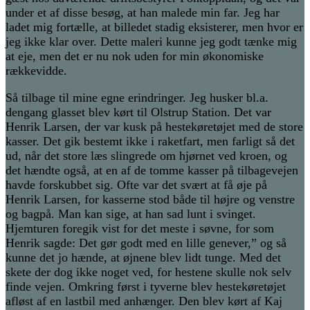
under et af disse besøg, at han malede min far. Jeg har
ladet mig fortælle, at billedet stadig eksisterer, men hvor er
jeg ikke klar over. Dette maleri kunne jeg godt tænke mig
at eje, men det er nu nok uden for min økonomiske
rækkevidde.
Så tilbage til mine egne erindringer. Jeg husker bl.a.
dengang glasset blev kørt til Olstrup Station. Det var
Henrik Larsen, der var kusk på hestekøretøjet med de store
kasser. Det gik bestemt ikke i raketfart, men farligt så det
ud, når det store læs slingrede om hjørnet ved kroen, og
det hændte også, at en af de tomme kasser på tilbagevejen
havde forskubbet sig. Ofte var det svært at få øje på
Henrik Larsen, for kasserne stod både til højre og venstre
og bagpå. Man kan sige, at han sad lunt i svinget.
Hjemturen foregik vist for det meste i søvne, for som
Henrik sagde: Det gør godt med en lille genever,” og så
kunne det jo hænde, at øjnene blev lidt tunge. Med det
skete der dog ikke noget ved, for hestene skulle nok selv
finde vejen. Omkring først i tyverne blev hestekøretøjet
afløst af en lastbil med anhænger. Den blev kørt af Kaj