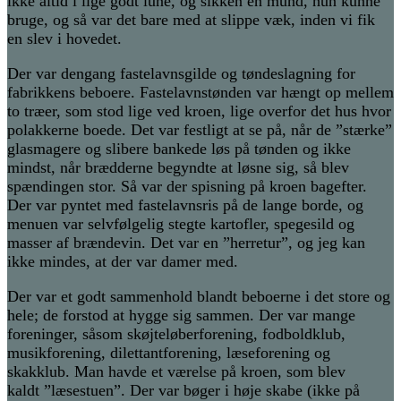
ikke altid i lige godt lune, og sikken en mund, hun kunne
bruge, og så var det bare med at slippe væk, inden vi fik
en slev i hovedet.
Der var dengang fastelavnsgilde og tøndeslagning for
fabrikkens beboere. Fastelavnstønden var hængt op mellem
to træer, som stod lige ved kroen, lige overfor det hus hvor
polakkerne boede. Det var festligt at se på, når de ”stærke”
glasmagere og slibere bankede løs på tønden og ikke
mindst, når brædderne begyndte at løsne sig, så blev
spændingen stor. Så var der spisning på kroen bagefter.
Der var pyntet med fastelavnsris på de lange borde, og
menuen var selvfølgelig stegte kartofler, spegesild og
masser af brændevin. Det var en ”herretur”, og jeg kan
ikke mindes, at der var damer med.
Der var et godt sammenhold blandt beboerne i det store og
hele; de forstod at hygge sig sammen. Der var mange
foreninger, såsom skøjteløberforening, fodboldklub,
musikforening, dilettantforening, læseforening og
skakklub. Man havde et værelse på kroen, som blev
kaldt ”læsestuen”. Der var bøger i høje skabe (ikke på