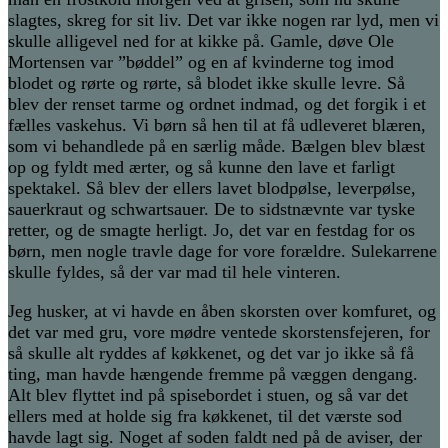
slagtes, skreg for sit liv. Det var ikke nogen rar lyd, men vi
skulle alligevel ned for at kikke på. Gamle, døve Ole
Mortensen var ”bøddel” og en af kvinderne tog imod
blodet og rørte og rørte, så blodet ikke skulle levre. Så
blev der renset tarme og ordnet indmad, og det forgik i et
fælles vaskehus. Vi børn så hen til at få udleveret blæren,
som vi behandlede på en særlig måde. Bælgen blev blæst
op og fyldt med ærter, og så kunne den lave et farligt
spektakel. Så blev der ellers lavet blodpølse, leverpølse,
sauerkraut og schwartsauer. De to sidstnævnte var tyske
retter, og de smagte herligt. Jo, det var en festdag for os
børn, men nogle travle dage for vore forældre. Sulekarrene
skulle fyldes, så der var mad til hele vinteren.
Jeg husker, at vi havde en åben skorsten over komfuret, og
det var med gru, vore mødre ventede skorstensfejeren, for
så skulle alt ryddes af køkkenet, og det var jo ikke så få
ting, man havde hængende fremme på væggen dengang.
Alt blev flyttet ind på spisebordet i stuen, og så var det
ellers med at holde sig fra køkkenet, til det værste sod
havde lagt sig. Noget af soden faldt ned på de aviser, der