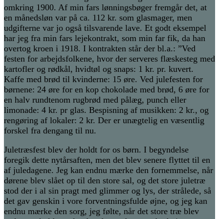
omkring 1900. Af min fars lønningsbøger fremgår det, at
en månedsløn var på ca. 112 kr. som glasmager, men
udgifterne var jo også tilsvarende lave. Et godt eksempel
har jeg fra min fars lejekontrakt, som min far fik, da han
overtog kroen i 1918. I kontrakten står der bl.a.: ”Ved
festen for arbejdsfolkene, hvor der serveres flæskesteg med
kartofler og rødkål, hvidtøl og snaps: 1 kr. pr. kuvert.
Kaffe med brød til kvinderne: 15 øre. Ved julefesten for
børnene: 24 øre for en kop chokolade med brød, 6 øre for
en halv rundtenom rugbrød med pålæg, punch eller
limonade: 4 kr. pr glas. Bespisning af musikken: 2 kr., og
rengøring af lokaler: 2 kr. Der er unægtelig en væsentlig
forskel fra dengang til nu.
Juletræsfest blev der holdt for os børn. I begyndelse
foregik dette nytårsaften, men det blev senere flyttet til en
af juledagene. Jeg kan endnu mærke den fornemmelse, når
dørene blev slået op til den store sal, og det store juletræ
stod der i al sin pragt med glimmer og lys, der strålede, så
det gav genskin i vore forventningsfulde øjne, og jeg kan
endnu mærke den sorg, jeg følte, når det store træ blev