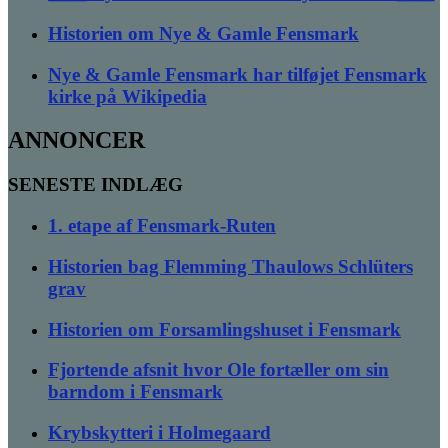
Historien om Nye & Gamle Fensmark
Nye & Gamle Fensmark har tilføjet Fensmark
kirke på Wikipedia
ANNONCER
SENESTE INDLÆG
1. etape af Fensmark-Ruten
Historien bag Flemming Thaulows Schlüters
grav
Historien om Forsamlingshuset i Fensmark
Fjortende afsnit hvor Ole fortæller om sin
barndom i Fensmark
Krybskytteri i Holmegaard