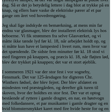
dag. Så er det jo betydelig lettere i dag blot at trykke på en
knap, og ellers bare vaske de elektriske pærer af et par
gange om året ved hovedrengøring.
Jeg skal lige indskyde en bemærkning, at mens min far
endnu var glasmager, blev der installeret elektrisk lys hos
beboerne. Vi fik strømmen fra selve Glasværket, og vi
måtte ikke tænde lyd før kl. 18, når arbejdet holdt op, og
vi måtte kun have et lampested i hvert rum, men hvor var
det spændende. De sidste fem minutter før kl. 18 stod vi
med fingeren på knappen, og præcis kl. 18, når fløjten lød,
blev der trykket på knappen; det var et stort øjeblik.
I sommeren 1921 var der stor fest i vor sogneby,
Fensmark. Det var 125-årsdagen for digteren Chr.
Winthers fødsel, der blev fejret. Der blev afsløret en
mindesten ved præstegården, og derefter gik turen til
skoven, hvor der holdtes en stor fest. Der var et optog
bestående af ryttere i gamle dragter, en nar, en høstvogn
med folkedansere, et par musikanter i gamle dragter og en
hvid blomstersmykket karet med fire hvide heste for og en