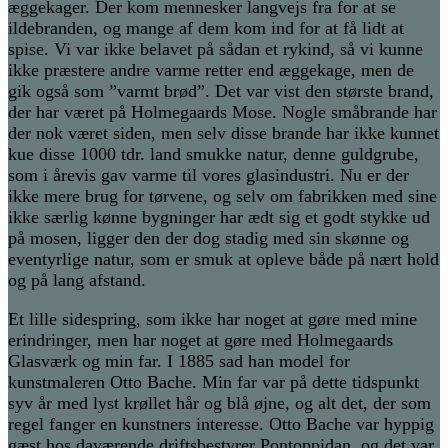
æggekager. Der kom mennesker langvejs fra for at se
ildebranden, og mange af dem kom ind for at få lidt at
spise. Vi var ikke belavet på sådan et rykind, så vi kunne
ikke præstere andre varme retter end æggekage, men de
gik også som ”varmt brød”. Det var vist den største brand,
der har været på Holmegaards Mose. Nogle småbrande har
der nok været siden, men selv disse brande har ikke kunnet
kue disse 1000 tdr. land smukke natur, denne guldgrube,
som i årevis gav varme til vores glasindustri. Nu er der
ikke mere brug for tørvene, og selv om fabrikken med sine
ikke særlig kønne bygninger har ædt sig et godt stykke ud
på mosen, ligger den der dog stadig med sin skønne og
eventyrlige natur, som er smuk at opleve både på nært hold
og på lang afstand.
Et lille sidespring, som ikke har noget at gøre med mine
erindringer, men har noget at gøre med Holmegaards
Glasværk og min far. I 1885 sad han model for
kunstmaleren Otto Bache. Min far var på dette tidspunkt
syv år med lyst krøllet hår og blå øjne, og alt det, der som
regel fanger en kunstners interesse. Otto Bache var hyppig
gæst hos daværende driftsbestyrer Pontoppidan, og det var