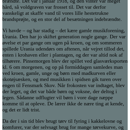
brændte. Det var i januar 1918, og den vinter var meget
hård, så voldgraven var frosset til. Det var derfor
vanskeligt at skaffe vand til vores lille hestetrukne
brandsprøjte, og en stor del af besætningen indebrændte.
Vi havde – og har stadig – det kære gamle musikforening,
Urania. Den har jo skiftet generation nogle gange. Der var
øvelse et par gange om ugen på kroen, og om sommeren
spillede Urania udendørs om aftenen, når vejret tillod det,
enten i krohaven eller i plantagen, og der var altid nok af
tilhørere. Pinsemorgen blev der spillet ved glasværksporten
kl. 6 om morgenen, og op på formiddagen samledes man
ved kroen, gamle, unge og børn med madkurven eller
skotøjsæsken, og med musikken i spidsen gik turen over
engen til Fensmark Skov. Når frokosten var indtaget, blev
der leget, og det var både børn og voksne, der deltog i
legen. Sådanne udflugter vil børn i vore dage næppe
komme til at opleve. De lærer ikke de nære ting at kende,
og det er lidt trist.
Da der i sin tid blev brugt tørv til fyring i kakkelovne og
komfurer, var der selvsagt brug for mange tørvekurve, og