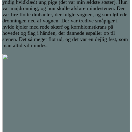
yndig hvidklædt ung pige (det var min ældste søster). Hun
var majdronning, og hun skulle afsløre mindestenen. Der
var fire flotte drabanter, der fulgte vognen, og som løftede
dronningen ned af vognen. Der var tredive småpiger i
hvide kjoler med røde skærf og kornblomstkrans på
hovedet og flag i hånden, der dannede espalier op til
stenen. Det så meget flot ud, og det var en dejlig fest, som
man altid vil mindes.