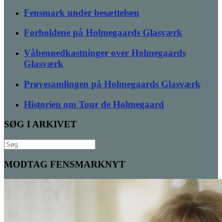
Fensmark under besættelsen
Forholdene på Holmegaards Glasværk
Våbennedkastninger over Holmegaards
Glasværk
Prøvesamlingen på Holmegaards Glasværk
Historien om Tour de Holmegaard
SØG I ARKIVET
Søg
efter:
MODTAG FENSMARKNYT