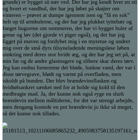
grunde) er bygget så nær ved. Der har jeg kendt hver en sti
og hvert et vandhul, der har jeg løbet på skøjter om
vinteren – prøvet at dumpe igennem isen og ”få en sok”
helt op til armhulerne, og der har jeg plukket tyttebær og
fanget hugorme om sommeren, der har vi bygget huler af
grene og løv (det gjorde vi piger også), og der har jeg
ligget på maven og fordybet mig i en myretue og undret
mig over de små dyrs tilsyneladende meningsløse løben
omkring med deres stor hvide æg, og der har jeg set på, at
min far og de andre glasmagere og slibere skar deres tørv.
Jeg kan endnu fornemme det bløde, lunkne vand, der var i
disse tørvegrave, blødt og varmt på overfladen, men
iskoldt på bunden. Der blev brændevinsflasken og
hvidtølsankret sænket ned for at holde sig kold til den
medbragte mad. Ja, der kunne nok også ryge en slurk
brændevin mellem måltiderne, for det var strengt arbejde,
men dengang kostede en pot brændevin jo ikke så meget,
så det kunne nok tillades.