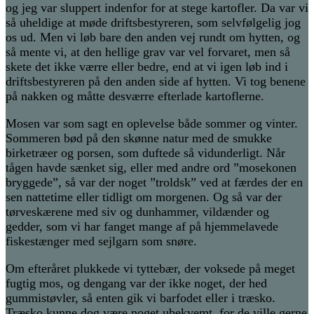
og jeg var sluppert indenfor for at stege kartofler. Da var vi
så uheldige at møde driftsbestyreren, som selvfølgelig jog
os ud. Men vi løb bare den anden vej rundt om hytten, og
så mente vi, at den hellige grav var vel forvaret, men så
skete det ikke værre eller bedre, end at vi igen løb ind i
driftsbestyreren på den anden side af hytten. Vi tog benene
på nakken og måtte desværre efterlade kartoflerne.
Mosen var som sagt en oplevelse både sommer og vinter.
Sommeren bød på den skønne natur med de smukke
birketræer og porsen, som duftede så vidunderligt. Når
tågen havde sænket sig, eller med andre ord ”mosekonen
bryggede”, så var der noget ”troldsk” ved at færdes der en
sen nattetime eller tidligt om morgenen. Og så var der
tørveskærene med siv og dunhammer, vildænder og
gedder, som vi har fanget mange af på hjemmelavede
fiskestænger med sejlgarn som snøre.
Om efteråret plukkede vi tyttebær, der voksede på meget
fugtig mos, og dengang var der ikke noget, der hed
gummistøvler, så enten gik vi barfodet eller i træsko.
Træsko kunne dog være noget ubekvemt, for de ville gerne