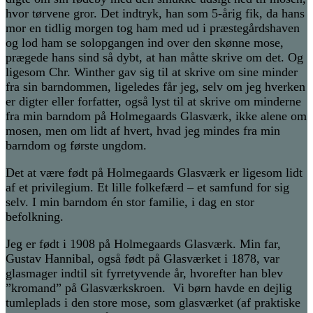
hvor tørvene gror. Det indtryk, han som 5-årig fik, da hans
mor en tidlig morgen tog ham med ud i præstegårdshaven
og lod ham se solopgangen ind over den skønne mose,
prægede hans sind så dybt, at han måtte skrive om det. Og
ligesom Chr. Winther gav sig til at skrive om sine minder
fra sin barndommen, ligeledes får jeg, selv om jeg hverken
er digter eller forfatter, også lyst til at skrive om minderne
fra min barndom på Holmegaards Glasværk, ikke alene om
mosen, men om lidt af hvert, hvad jeg mindes fra min
barndom og første ungdom.
Det at være født på Holmegaards Glasværk er ligesom lidt
af et privilegium. Et lille folkefærd – et samfund for sig
selv. I min barndom én stor familie, i dag en stor
befolkning.
Jeg er født i 1908 på Holmegaards Glasværk. Min far,
Gustav Hannibal, også født på Glasværket i 1878, var
glasmager indtil sit fyrretyvende år, hvorefter han blev
”kromand” på Glasværkskroen. Vi børn havde en dejlig
tumleplads i den store mose, som glasværket (af praktiske