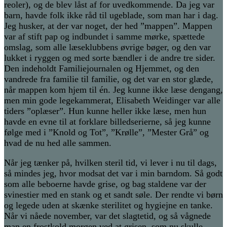
reoler), og de blev låst af for uvedkommende. Da jeg var
barn, havde folk ikke råd til ugeblade, som man har i dag.
Jeg husker, at der var noget, der hed ”mappen”. Mappen
var af stift pap og indbundet i samme mørke, spættede
omslag, som alle læseklubbens øvrige bøger, og den var
lukket i ryggen og med sorte bændler i de andre tre sider.
Den indeholdt Familiejournalen og Hjemmet, og den
vandrede fra familie til familie, og det var en stor glæde,
når mappen kom hjem til én. Jeg kunne ikke læse dengang,
men min gode legekammerat, Elisabeth Weidinger var alle
tiders ”oplæser”. Hun kunne heller ikke læse, men hun
havde en evne til at forklare billedserierne, så jeg kunne
følge med i ”Knold og Tot”, ”Krølle”, ”Mester Grå” og
hvad de nu hed alle sammen.
Når jeg tænker på, hvilken steril tid, vi lever i nu til dags,
så mindes jeg, hvor modsat det var i min barndom. Så godt
som alle beboerne havde grise, og bag staldene var der
svinestier med en stank og et sandt søle. Der rendte vi børn
og legede uden at skænke sterilitet og hygiejne en tanke.
Når vi nåede november, var det slagtetid, og så vågnede
man en frostkold morgen ved at grisen, som nu skulle