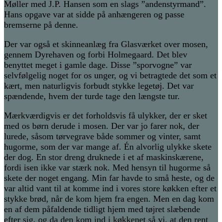
Møller med J.P. Hansen som en slags ”andenstyrmand”.
Hans opgave var at sidde på anhængeren og passe
bremserne på denne.
Der var også et skinneanlæg fra Glasværket over mosen,
gennem Dyrehaven og forbi Holmegaard. Det blev
benyttet meget i gamle dage. Disse ”sporvogne” var
selvfølgelig noget for os unger, og vi betragtede det som et
kært, men naturligvis forbudt stykke legetøj. Det var
spændende, hvem der turde tage den længste tur.
Mærkværdigvis er det forholdsvis få ulykker, der er sket
med os børn derude i mosen. Der var jo farer nok, der
lurede, såsom tørvegrave både sommer og vinter, samt
hugorme, som der var mange af. Én alvorlig ulykke skete
der dog. En stor dreng druknede i et af maskinskærene,
fordi isen ikke var stærk nok. Med hensyn til hugorme så
skete der noget engang. Min far havde to små heste, og de
var altid vant til at komme ind i vores store køkken efter et
stykke brød, når de kom hjem fra engen. Men en dag kom
en af dem påfaldende tidligt hjem med tøjret slæbende
efter sig, og da den kom ind i køkkenet så vi, at den rent