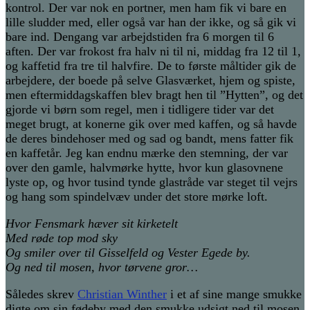
kontrol. Der var nok en portner, men ham fik vi bare en
lille sludder med, eller også var han der ikke, og så gik vi
bare ind. Dengang var arbejdstiden fra 6 morgen til 6
aften. Der var frokost fra halv ni til ni, middag fra 12 til 1,
og kaffetid fra tre til halvfire. De to første måltider gik de
arbejdere, der boede på selve Glasværket, hjem og spiste,
men eftermiddagskaffen blev bragt hen til ”Hytten”, og det
gjorde vi børn som regel, men i tidligere tider var det
meget brugt, at konerne gik over med kaffen, og så havde
de deres bindehoser med og sad og bandt, mens fatter fik
en kaffetår. Jeg kan endnu mærke den stemning, der var
over den gamle, halvmørke hytte, hvor kun glasovnene
lyste op, og hvor tusind tynde glastråde var steget til vejrs
og hang som spindelvæv under det store mørke loft.
Hvor Fensmark hæver sit kirketelt
Med røde top mod sky
Og smiler over til Gisselfeld og Vester Egede by.
Og ned til mosen, hvor tørvene gror…
Således skrev
Christian Winther
i et af sine mange smukke
digte om sin fødeby med den smukke udsigt ned til mosen,