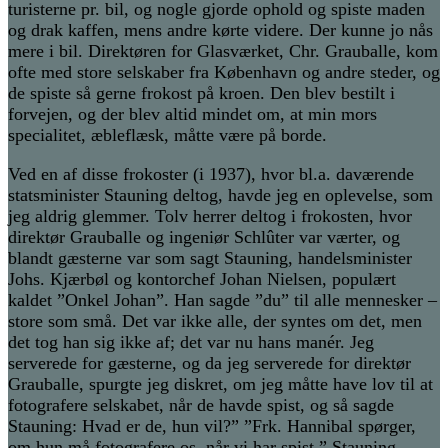
turisterne pr. bil, og nogle gjorde ophold og spiste maden
og drak kaffen, mens andre kørte videre. Der kunne jo nås
mere i bil. Direktøren for Glasværket, Chr. Grauballe, kom
ofte med store selskaber fra København og andre steder, og
de spiste så gerne frokost på kroen. Den blev bestilt i
forvejen, og der blev altid mindet om, at min mors
specialitet, æbleflæsk, måtte være på borde.
Ved en af disse frokoster (i 1937), hvor bl.a. daværende
statsminister Stauning deltog, havde jeg en oplevelse, som
jeg aldrig glemmer. Tolv herrer deltog i frokosten, hvor
direktør Grauballe og ingeniør Schlûter var værter, og
blandt gæsterne var som sagt Stauning, handelsminister
Johs. Kjærbøl og kontorchef Johan Nielsen, populært
kaldet ”Onkel Johan”. Han sagde ”du” til alle mennesker –
store som små. Det var ikke alle, der syntes om det, men
det tog han sig ikke af; det var nu hans manér. Jeg
serverede for gæsterne, og da jeg serverede for direktør
Grauballe, spurgte jeg diskret, om jeg måtte have lov til at
fotografere selskabet, når de havde spist, og så sagde
Stauning: Hvad er de, hun vil?” ”Frk. Hannibal spørger,
om hun må fotografere os, når vi har spist.” Stauning