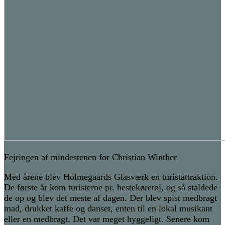
Fejringen af mindestenen for Christian Winther
Med årene blev Holmegaards Glasværk en turistattraktion.
De første år kom turisterne pr. hestekøretøj, og så staldede
de op og blev det meste af dagen. Der blev spist medbragt
mad, drukket kaffe og danset, enten til en lokal musikant
eller en medbragt. Det var meget hyggeligt. Senere kom