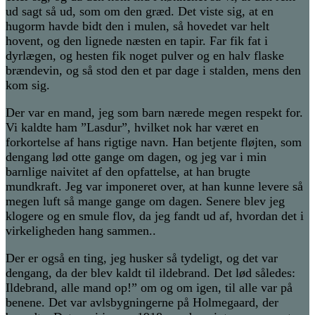
ud sagt så ud, som om den græd. Det viste sig, at en
hugorm havde bidt den i mulen, så hovedet var helt
hovent, og den lignede næsten en tapir. Far fik fat i
dyrlægen, og hesten fik noget pulver og en halv flaske
brændevin, og så stod den et par dage i stalden, mens den
kom sig.
Der var en mand, jeg som barn nærede megen respekt for.
Vi kaldte ham ”Lasdur”, hvilket nok har været en
forkortelse af hans rigtige navn. Han betjente fløjten, som
dengang lød otte gange om dagen, og jeg var i min
barnlige naivitet af den opfattelse, at han brugte
mundkraft. Jeg var imponeret over, at han kunne levere så
megen luft så mange gange om dagen. Senere blev jeg
klogere og en smule flov, da jeg fandt ud af, hvordan det i
virkeligheden hang sammen..
Der er også en ting, jeg husker så tydeligt, og det var
dengang, da der blev kaldt til ildebrand. Det lød således:
Ildebrand, alle mand op!” om og om igen, til alle var på
benene. Det var avlsbygningerne på Holmegaard, der