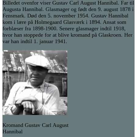
Billedet ovenfor viser Gustav Carl August Hannibal. Far til
Augusta Hannibal. Glasmager og født den 9. august 1878 i
Fensmark. Død den 5. november 1954. Gustav Hannibal
kom i lære på Holmegaard Glasværk i 1894. Ansat som
forblæser fra 1898-1900. Senere glasmager indtil 1918,
hvor han stoppede for at blive kromand på Glaskroen. Her
var han indtil 1. januar 1941.
Kromand Gustav Carl August
Hannibal