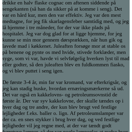
drikke en halv flaske cognac om aftenen siddende på
sengekanten (så han da sikker på at komme i seng). Det
var en hård kur, men den var effektiv. Jeg var den mest
medtagne, for jeg fik skarlagensfeber samtidig med, og jeg
lå hjemme i tre måneder, for der var ikke plads på
hospitalet. Jeg var dog glad for at ligge hjemme, for jeg
kunne se min mor gennem dørsprækken, når hun gik og
lavede mad i køkkenet. Juleaften forsøge mor at stable os
på benene og pynte os med hvide, stivede forklæder, men
syge, som vi var, havde vi selvfølgelig hverken lyst til mad
eller godter, så den juleaften blev en fuldkommen fiasko,
og vi blev puttet i seng igen.
De første 3-4 år, min far var kromand, var efterkrigsår, og
jeg kan stadig huske, hvordan ernæringsmærkerne så ud.
Det var også en kakkelovns- og petroleumsovnstid de
første år. Der var syv kakkelovne, der skulle tændes op i
hver dag og tre andre, der kun blev brugt ved festlige
lejligheder f.eks. baller o. lign. Af petroleumslamper var
der ca. en snes stykker i brug hver dag, og ved festlige
lejligheder vil jeg regne med, at der var tændt godt
fyrretyve lamper, så der var nogle lampeglas at pudse hver