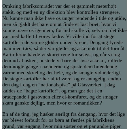
Omkring fabriksområdet var der et gammelt meterhøjt
stakit, og med en ny direktion blev kontrollen strengere.
Nu kunne man ikke have os unger rendende i tide og utide,
men så gjaldt det bare om at finde et løst bræt, hvor vi
kunne mave os igennem, for ind skulle vi, selv om det ikke
var med kaffe til vores fædre. Vi ville ind for at stege
kartofler i de varme gløder under fyrene. Dengang fyrede
man med tørv, så der var gløder og aske nok til det formål.
Kartoflerne havde vi skuret rene for snavs, og når vi tog
dem ud af asken, pustede vi bare det løse aske af, rullede
dem nogle gange i hænderne og spiste dem brændende
varme med skræl og det hele, og de smagte vidunderligt.
De stegte kartofler har altid været og er antageligt endnu
den dag i dag en ”nationalspise” på Glasværket. I dag
kaldes de ”bagte kartofler”, og man gør det i en
bradepande i gasovnen eller el-komfuret, og de smager
skam ganske dejligt, men hvor er romantikken?
En af de ting, jeg husker særligt fra dengang, hvor det lige
var blevet forbudt for os børn at færdes på fabrikkens
grund, var engang, hvor min søster og et par andre piger