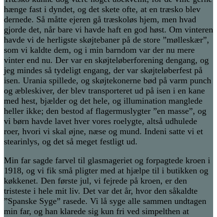
hænge fast i dyndet, og det skete ofte, at en træsko blev
dernede. Så måtte ejeren gå træskoløs hjem, men hvad
gjorde det, når bare vi havde haft en god høst. Om vinteren
havde vi de herligste skøjtebaner på de store ”mølleskær”,
som vi kaldte dem, og i min barndom var der nu mere
vinter end nu. Der var en skøjteløberforening dengang, og
jeg mindes så tydeligt engang, der var skøjteløberfest på
isen. Urania spillede, og skøjtekonerne bød på varm punch
og æbleskiver, der blev transporteret ud på isen i en kane
med hest, bjælder og det hele, og illumination manglede
heller ikke; den bestod af flagermuslygter ”en masse”, og
vi børn havde lavet hver vores roelygte, altså udhulede
roer, hvori vi skal øjne, næse og mund. Indeni satte vi et
stearinlys, og det så meget festligt ud.
Min far sagde farvel til glasmageriet og forpagtede kroen i
1918, og vi fik små pligter med at hjælpe til i butikken og
køkkenet. Den første jul, vi fejrede på kroen, er den
tristeste i hele mit liv. Det var det år, hvor den såkaldte
”Spanske Syge” rasede. Vi lå syge alle sammen undtagen
min far, og han klarede sig kun fri ved simpelthen at