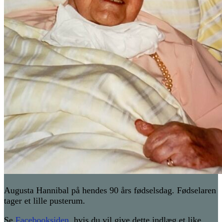
Augusta Hannibal på hendes 90 års fødselsdag. Fødselaren
tager et lille pusterum.
Se
Facebooksiden
, hvis du vil give dette indlæg et like,