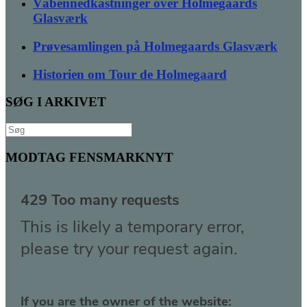
Våbennedkastninger over Holmegaards
Glasværk
Prøvesamlingen på Holmegaards Glasværk
Historien om Tour de Holmegaard
SØG I ARKIVET
Søg
efter:
MODTAG FENSMARKNYT