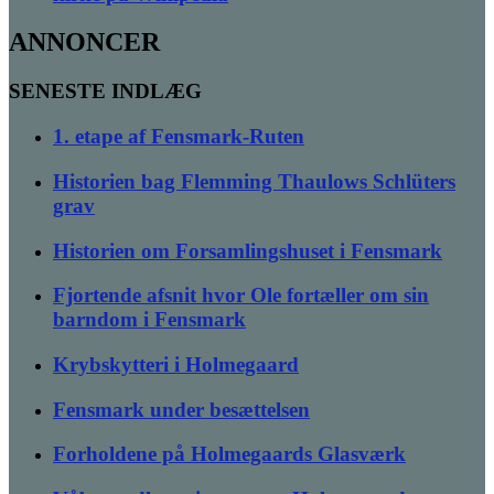
ANNONCER
SENESTE INDLÆG
1. etape af Fensmark-Ruten
Historien bag Flemming Thaulows Schlüters
grav
Historien om Forsamlingshuset i Fensmark
Fjortende afsnit hvor Ole fortæller om sin
barndom i Fensmark
Krybskytteri i Holmegaard
Fensmark under besættelsen
Forholdene på Holmegaards Glasværk