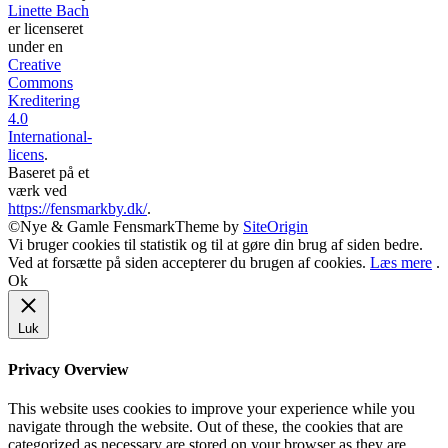
Linette Bach
er licenseret
under en
Creative
Commons
Kreditering
4.0
International-
licens
.
Baseret på et
værk ved
https://fensmarkby.dk/
.
©Nye & Gamle Fensmark
Theme by
SiteOrigin
Vi bruger cookies til statistik og til at gøre din brug af siden bedre.
Ved at forsætte på siden accepterer du brugen af cookies.
Læs mere
.
Ok
Luk
Privacy Overview
This website uses cookies to improve your experience while you
navigate through the website. Out of these, the cookies that are
categorized as necessary are stored on your browser as they are