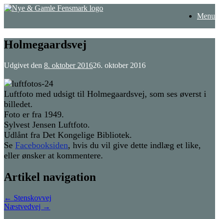
Gå
Menu
til
indhold
Holmegaardsvej
Udgivet den
8. oktober 2016
26. oktober 2016
Luftfoto med udsigt til Holmegaardsvej, som ses øverst i
billedet.
Foto er fra 1949.
Sylvest Jensen Luftfoto.
Udlånt fra Det Kongelige Bibliotek.
Se
Facebooksiden
, hvis du vil give dette indlæg et like,
eller ønsker at kommentere.
Artikel navigation
←
Stenskovvej
Næstvedvej
→