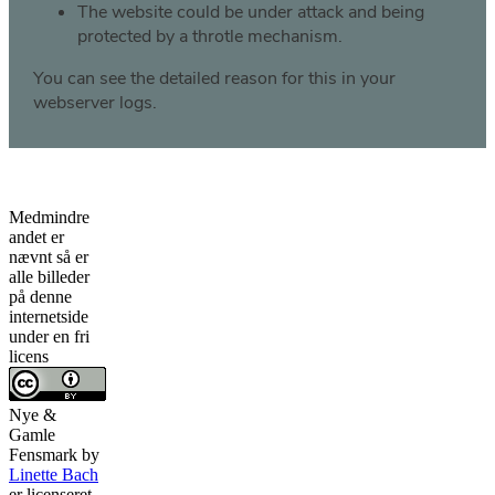
Medmindre
andet er
nævnt så er
alle billeder
på denne
internetside
under en fri
licens
Nye &
Gamle
Fensmark
by
Linette Bach
er licenseret