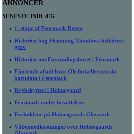
ANNONCER
SENESTE INDLÆG
1. etape af Fensmark-Ruten
Historien bag Flemming Thaulows Schlüters
grav
Historien om Forsamlingshuset i Fensmark
Fjortende afsnit hvor Ole fortæller om sin
barndom i Fensmark
Krybskytteri i Holmegaard
Fensmark under besættelsen
Forholdene på Holmegaards Glasværk
Våbennedkastninger over Holmegaards
Glasværk