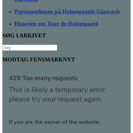
Prøvesamlingen på Holmegaards Glasværk
Historien om Tour de Holmegaard
SØG I ARKIVET
Søg
efter:
MODTAG FENSMARKNYT