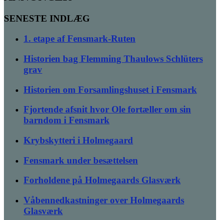
SENESTE INDLÆG
1. etape af Fensmark-Ruten
Historien bag Flemming Thaulows Schlüters
grav
Historien om Forsamlingshuset i Fensmark
Fjortende afsnit hvor Ole fortæller om sin
barndom i Fensmark
Krybskytteri i Holmegaard
Fensmark under besættelsen
Forholdene på Holmegaards Glasværk
Våbennedkastninger over Holmegaards
Glasværk