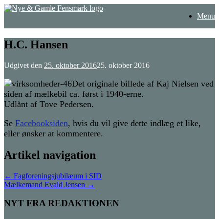
Gå
Menu
til
indhold
H.C. Hansen
Udgivet den
25. oktober 2016
25. oktober 2016
Det originale billede af Kaj Nielsen ved
siden af mælkebil ca. først i 1940-erne.
Udlånt af Tove Pedersen.
Se
Facebooksiden
, hvis du vil give dette indlæg et like,
eller ønsker at kommentere.
Artikel navigation
←
Fagforeningsjubilæum i SID
Mælkemand Evald Jensen
→
NYT FRA REDAKTIONEN