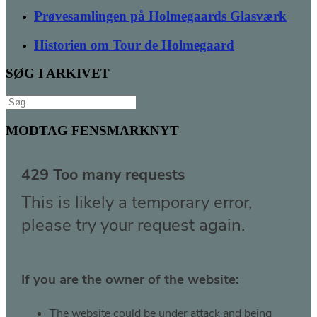
Prøvesamlingen på Holmegaards Glasværk
Historien om Tour de Holmegaard
SØG I ARKIVET
Søg
efter:
MODTAG FENSMARKNYT