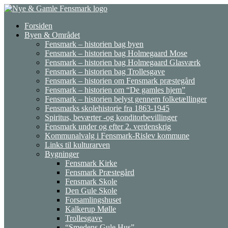
Gå
til
Forsiden
indhold
Byen & Området
Fensmark – historien bag byen
Fensmark – historien bag Holmegaard Mose
Fensmark – historien bag Holmegaard Glasværk
Fensmark – historien bag Trollesgave
Fensmark – historien om Fensmark præstegård
Fensmark – historien om “De gamles hjem”
Fensmark – historien belyst gennem folketællinger
Fensmarks skolehistorie fra 1863-1945
Spiritus, beværter -og konditorbevillinger
Fensmark under og efter 2. verdenskrig
Kommunalvalg i Fensmark-Rislev kommune
Links til kulturarven
Bygninger
Fensmark Kirke
Fensmark Præstegård
Fensmark Skole
Den Gule Skole
Forsamlingshuset
Kalkerup Mølle
Trollesgave
“Smedens Gule Hus”