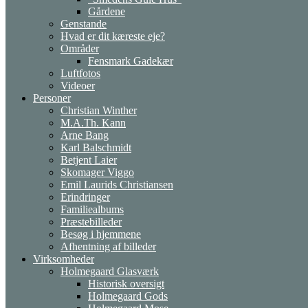
Gårdene
Genstande
Hvad er dit kæreste eje?
Områder
Fensmark Gadekær
Luftfotos
Videoer
Personer
Christian Winther
M.A.Th. Kann
Arne Bang
Karl Balschmidt
Betjent Laier
Skomager Viggo
Emil Laurids Christiansen
Erindringer
Familiealbums
Præstebilleder
Besøg i hjemmene
Afhentning af billeder
Virksomheder
Holmegaard Glasværk
Historisk oversigt
Holmegaard Gods