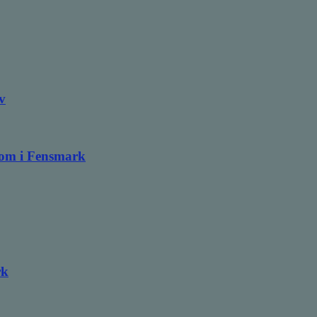
v
ndom i Fensmark
rk