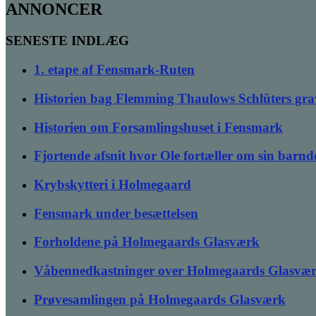
ANNONCER
SENESTE INDLÆG
1. etape af Fensmark-Ruten
Historien bag Flemming Thaulows Schlüters gra
Historien om Forsamlingshuset i Fensmark
Fjortende afsnit hvor Ole fortæller om sin bar
Krybskytteri i Holmegaard
Fensmark under besættelsen
Forholdene på Holmegaards Glasværk
Våbennedkastninger over Holmegaards Glasvæ
Prøvesamlingen på Holmegaards Glasværk