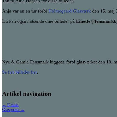
Tak til Anja Hansen for disse billeder.
Anja var en en tur forbi
Holmegaard Glasværk
den 15. maj 
Du kan også indsende dine billeder på
Linette@fensmarkb
Nye & Gamle Fensmark kiggede forbi glasværket den 10. m
Se her billeder her
.
Artikel navigation
←
Urania
Glaspustet
→