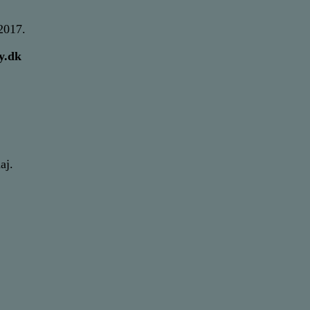
2017.
y.dk
aj.