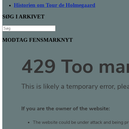
Historien om Tour de Holmegaard
SØG I ARKIVET
Søg
efter:
MODTAG FENSMARKNYT