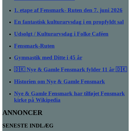
1. etape af Fensmark- Ruten den 7. juni 2026
En fantastisk kulturarvsdag i en propfyldt sal
Udsolgt / Kulturarvsdag i Folke Caféen
Fensmark-Ruten
Gymnastik med Ditte i 45 år
🇩🇰 Nye & Gamle Fensmark fylder 11 år 🇩🇰
Historien om Nye & Gamle Fensmark
Nye & Gamle Fensmark har tilføjet Fensmark
kirke på Wikipedia
ANNONCER
SENESTE INDLÆG