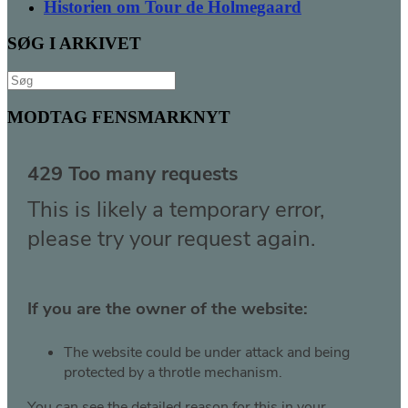
Historien om Tour de Holmegaard
SØG I ARKIVET
Søg
efter:
MODTAG FENSMARKNYT