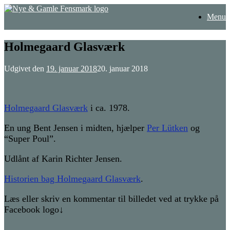
Gå
Menu
til
indhold
Holmegaard Glasværk
Udgivet den
19. januar 2018
20. januar 2018
Holmegaard Glasværk
i ca. 1978.
En ung Bent Jensen i midten, hjælper
Per Lütken
og
“Super Poul”.
Udlånt af Karin Richter Jensen.
Historien bag Holmegaard Glasværk
.
Læs eller skriv en kommentar til billedet ved at trykke på
Facebook logo↓