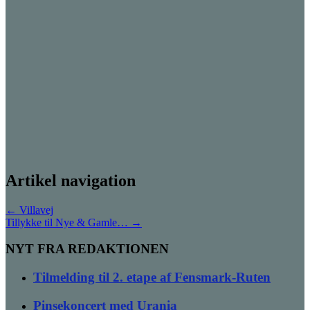
Artikel navigation
←
Villavej
Tillykke til Nye & Gamle…
→
NYT FRA REDAKTIONEN
Tilmelding til 2. etape af Fensmark-Ruten
Pinsekoncert med Urania