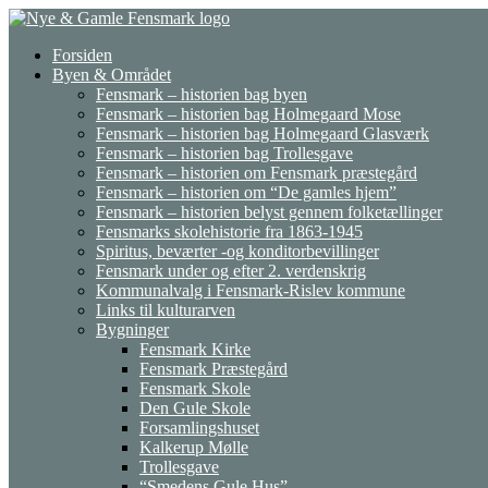
Gå
til
Forsiden
indhold
Byen & Området
Fensmark – historien bag byen
Fensmark – historien bag Holmegaard Mose
Fensmark – historien bag Holmegaard Glasværk
Fensmark – historien bag Trollesgave
Fensmark – historien om Fensmark præstegård
Fensmark – historien om “De gamles hjem”
Fensmark – historien belyst gennem folketællinger
Fensmarks skolehistorie fra 1863-1945
Spiritus, beværter -og konditorbevillinger
Fensmark under og efter 2. verdenskrig
Kommunalvalg i Fensmark-Rislev kommune
Links til kulturarven
Bygninger
Fensmark Kirke
Fensmark Præstegård
Fensmark Skole
Den Gule Skole
Forsamlingshuset
Kalkerup Mølle
Trollesgave
“Smedens Gule Hus”