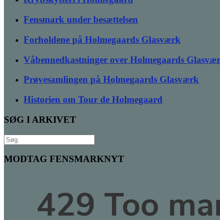
Fensmark under besættelsen
Forholdene på Holmegaards Glasværk
Våbennedkastninger over Holmegaards Glasvæ
Prøvesamlingen på Holmegaards Glasværk
Historien om Tour de Holmegaard
SØG I ARKIVET
Søg
efter:
MODTAG FENSMARKNYT