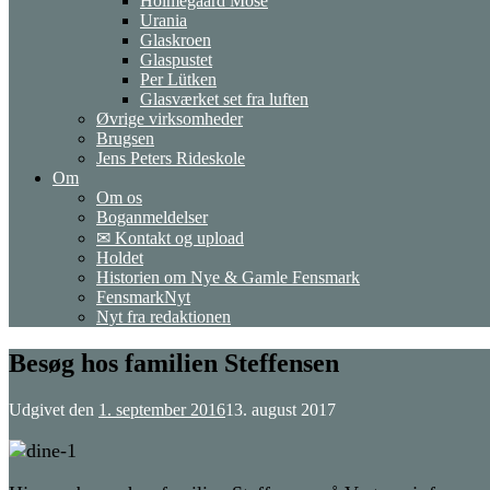
Holmegaard Mose
Urania
Glaskroen
Glaspustet
Per Lütken
Glasværket set fra luften
Øvrige virksomheder
Brugsen
Jens Peters Rideskole
Om
Om os
Boganmeldelser
✉ Kontakt og upload
Holdet
Historien om Nye & Gamle Fensmark
FensmarkNyt
Nyt fra redaktionen
Besøg hos familien Steffensen
Udgivet den
1. september 2016
13. august 2017