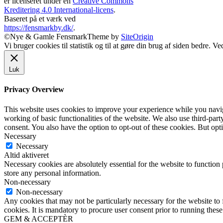
er licenseret under en
Creative Commons
Kreditering 4.0 International-licens
.
Baseret på et værk ved
https://fensmarkby.dk/
.
©Nye & Gamle Fensmark
Theme by
SiteOrigin
Vi bruger cookies til statistik og til at gøre din brug af siden bedre. 
Luk
Privacy Overview
This website uses cookies to improve your experience while you navigat
working of basic functionalities of the website. We also use third-pa
consent. You also have the option to opt-out of these cookies. But op
Necessary
Necessary
Altid aktiveret
Necessary cookies are absolutely essential for the website to function 
store any personal information.
Non-necessary
Non-necessary
Any cookies that may not be particularly necessary for the website to 
cookies. It is mandatory to procure user consent prior to running thes
GEM & ACCEPTÈR