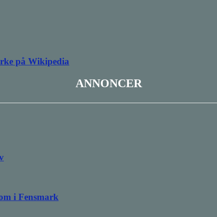
irke på Wikipedia
ANNONCER
v
ndom i Fensmark