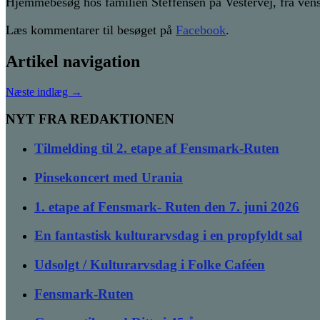
Hjemmebesøg hos familien Steffensen på Vestervej, fra ven
Læs kommentarer til besøget på
Facebook
.
Artikel navigation
Næste indlæg
→
NYT FRA REDAKTIONEN
Tilmelding til 2. etape af Fensmark-Ruten
Pinsekoncert med Urania
1. etape af Fensmark- Ruten den 7. juni 2026
En fantastisk kulturarvsdag i en propfyldt sal
Udsolgt / Kulturarvsdag i Folke Caféen
Fensmark-Ruten