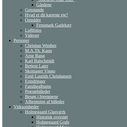
Gårdene
Genstande
Hvad er dit kæreste eje?
Områder
Fensmark Gadekær
Luftfotos
Videoer
Personer
Christian Winther
M.A.Th. Kann
Arne Bang
Karl Balschmidt
Betjent Laier
Skomager Viggo
Emil Laurids Christiansen
Erindringer
Familiealbums
Præstebilleder
Besøg i hjemmene
Afhentning af billeder
Virksomheder
Holmegaard Glasværk
Historisk oversigt
Holmegaard Gods