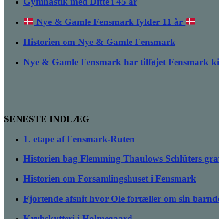
Gymnastik med Ditte i 45 år
Nye & Gamle Fensmark fylder 11 år
Historien om Nye & Gamle Fensmark
Nye & Gamle Fensmark har tilføjet Fensmark k
SENESTE INDLÆG
1. etape af Fensmark-Ruten
Historien bag Flemming Thaulows Schlüters gra
Historien om Forsamlingshuset i Fensmark
Fjortende afsnit hvor Ole fortæller om sin bar
Krybskytteri i Holmegaard