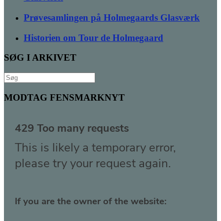
Prøvesamlingen på Holmegaards Glasværk
Historien om Tour de Holmegaard
SØG I ARKIVET
Søg
efter:
MODTAG FENSMARKNYT