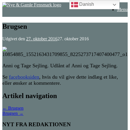
Danish
Gå
Menu
til
indhold
Brugsen
Udgivet den
27. oktober 2016
27. oktober 2016
Anni og Tage Sejling. Udlånt af
Anni og Tage Sejling.
Se
facebooksiden
, hvis du vil give dette indlæg et like,
eller ønsker at kommentere.
Artikel navigation
←
Brugsen
Brugsen
→
NYT FRA REDAKTIONEN