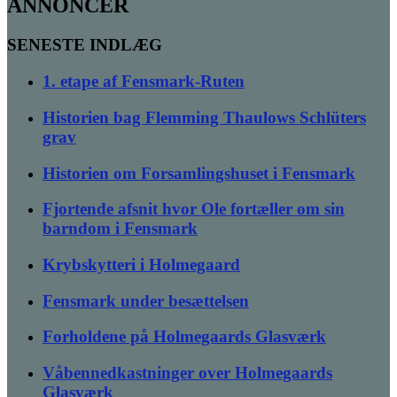
ANNONCER
SENESTE INDLÆG
1. etape af Fensmark-Ruten
Historien bag Flemming Thaulows Schlüters
grav
Historien om Forsamlingshuset i Fensmark
Fjortende afsnit hvor Ole fortæller om sin
barndom i Fensmark
Krybskytteri i Holmegaard
Fensmark under besættelsen
Forholdene på Holmegaards Glasværk
Våbennedkastninger over Holmegaards
Glasværk