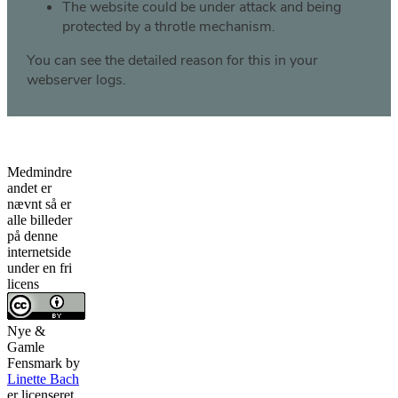
Medmindre
andet er
nævnt så er
alle billeder
på denne
internetside
under en fri
licens
Nye &
Gamle
Fensmark
by
Linette Bach
er licenseret