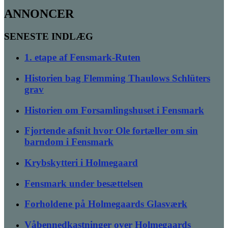
ANNONCER
SENESTE INDLÆG
1. etape af Fensmark-Ruten
Historien bag Flemming Thaulows Schlüters
grav
Historien om Forsamlingshuset i Fensmark
Fjortende afsnit hvor Ole fortæller om sin
barndom i Fensmark
Krybskytteri i Holmegaard
Fensmark under besættelsen
Forholdene på Holmegaards Glasværk
Våbennedkastninger over Holmegaards