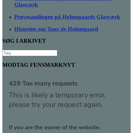
Glasværk
Prøvesamlingen på Holmegaards Glasværk
Historien om Tour de Holmegaard
SØG I ARKIVET
Søg
efter:
MODTAG FENSMARKNYT