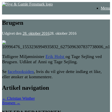
Gå
Menu
til
indhold
Brugsen
Udgivet den
28. oktober 2016
28. oktober 2016
Tidligere Miljøminister
Erik Holst
og Tage Sejling ved
Brugsen. Udlånt af Anni og Tage Sejling.
Se
facebooksiden
, hvis du vil give dette indlæg et like,
eller ønsker at kommentere.
Artikel navigation
←
Christian Winther
Brugsen
→