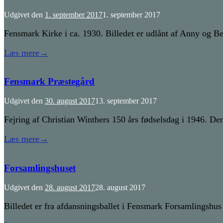
Udgivet den
1. september 2017
1. september 2017
Fensmark Kirke i ca. 1930. Billedet er udlånt af Anny og Be
Læs mere
→
Fensmark Præstegård
Udgivet den
30. august 2017
13. september 2017
Fejring af Christian Winthers 150 års fødselsdag i 1946. De
Læs mere
→
Forsamlingshuset
Udgivet den
28. august 2017
28. august 2017
Billedet er fra afdansningsballet i Fensmark Forsamlingshu