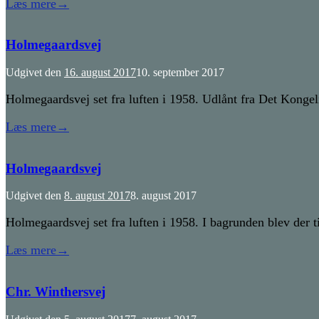
Læs mere
→
Holmegaardsvej
Udgivet den
16. august 2017
10. september 2017
Holmegaardsvej set fra luften i 1958. Udlånt fra Det Kongel
Læs mere
→
Holmegaardsvej
Udgivet den
8. august 2017
8. august 2017
Holmegaardsvej set fra luften i 1958. I bagrunden blev der ti
Læs mere
→
Chr. Winthersvej