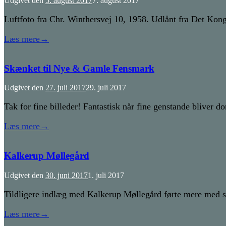
Udgivet den
5. august 2017
7. august 2017
Luftfoto fra Chr. Winthersvej 10, 1958. Udlånt fra Det Konge
Læs mere
→
Skænket til Nye & Gamle Fensmark
Udgivet den
27. juli 2017
29. juli 2017
Tak for fine billeder! Fantastisk når fine genstande bliver
Læs mere
→
Kalkerup Møllegård
Udgivet den
30. juni 2017
1. juli 2017
Tildligere indlæg med Kalkerup Møllegård førte mere med si
Læs mere
→