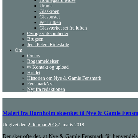
Holmegaard Mose
Urania
Glaskroen
Glaspustet
Per Lütken
Glasværket set fra luften
Øvrige virksomheder
Brugsen
Jens Peters Rideskole
Om
Om os
Boganmeldelser
✉ Kontakt og upload
Holdet
Historien om Nye & Gamle Fensmark
FensmarkNyt
Nyt fra redaktionen
Maleri fra Bornholm skænket til Nye & Gamle Fens
Udgivet den
2. februar 2018
7. marts 2018
Der sker ofte det, at Nye & Gamle Fensmark får henvendelse