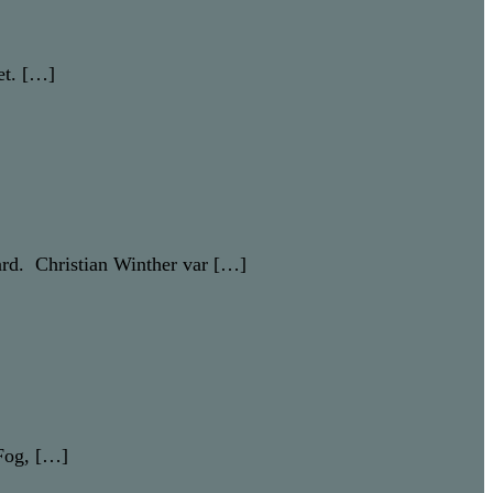
et. […]
gård. Christian Winther var […]
 Fog, […]