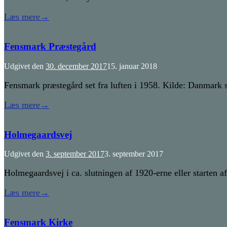
Læs mere
→
Fensmark Præstegård
Udgivet den
30. december 2017
15. januar 2018
Fensmark præstegård set fra luften i 1958. Kilde: Danmark s
Læs mere
→
Holmegaardsvej
Udgivet den
3. september 2017
3. september 2017
Holmegaardsvej i ca. slutningen af 1920-erne eller starten 
Læs mere
→
Fensmark Kirke