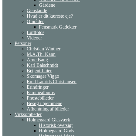
Gårdene
Genstande
Hvad er dit kæreste eje?
Områder
Fensmark Gadekær
Luftfotos
Videoer
Personer
Christian Winther
M.A.Th. Kann
Arne Bang
Karl Balschmidt
Betjent Laier
Skomager Viggo
Emil Laurids Christiansen
Erindringer
Familiealbums
Præstebilleder
Besøg i hjemmene
Afhentning af billeder
Virksomheder
Holmegaard Glasværk
Historisk oversigt
Holmegaard Gods