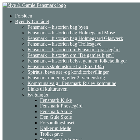
Gå
til
Forsiden
indhold
Byen & Området
Fensmark – historien bag byen
Fensmark – historien bag Holmegaard Mose
Fensmark – historien bag Holmegaard Glasværk
Fensmark – historien bag Trollesgave
Fensmark – historien om Fensmark præstegård
Fensmark – historien om “De gamles hjem”
Fensmark – historien belyst gennem folketællinger
Fensmarks skolehistorie fra 1863-1945
Spiritus, beværter -og konditorbevillinger
Fensmark under og efter 2. verdenskrig
Kommunalvalg i Fensmark-Rislev kommune
Links til kulturarven
Bygninger
Fensmark Kirke
Fensmark Præstegård
Fensmark Skole
Den Gule Skole
Forsamlingshuset
Kalkerup Mølle
Trollesgave
“Smedens Gule Hus”