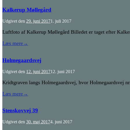
Kalkerup Møllegård
Udgivet den
29. juni 2017
1. juli 2017
Luftfoto af Kalkerup Møllegård Billedet er taget efter Kalk
Læs mere
→
Holmegaardsvej
Udgivet den
12. juni 2017
12. juni 2017
Kridtgraven langs Holmegaardsvej, hvor Holmegaardsvej nr. 3
Læs mere
→
Stenskovvej 39
Udgivet den
30. maj 2017
4. juni 2017