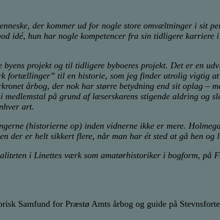
nneske, der kommer ud for nogle store omvæltninger i sit pers
 god idé, hun har nogle kompetencer fra sin tidligere karriere
ele byens projekt og til tidligere byboeres projekt. Det er en 
 fortællinger” til en historie, som jeg finder utrolig vigtig
ronet årbog, der nok har større betydning end sit oplag – m
 i medlemstal på grund af læserskarens stigende aldring og slå
nhver art.
dringerne (historierne op) inden vidnerne ikke er mere. Holm
 men der er helt sikkert flere, når man har ét sted at gå hen 
kvaliteten i Linettes værk som amatørhistoriker i bogform, på
storisk Samfund for Præstø Amts årbog og guide på Stevnsforte