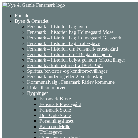
Gå
til
Forsiden
indhold
Byen & Området
Fensmark – historien bag byen
Fensmark – historien bag Holmegaard Mose
Fensmark – historien bag Holmegaard Glasværk
Fensmark – historien bag Trollesgave
Fensmark – historien om Fensmark præstegård
Fensmark – historien om “De gamles hjem”
Fensmark – historien belyst gennem folketællinger
Fensmarks skolehistorie fra 1863-1945
Spiritus, beværter -og konditorbevillinger
Fensmark under og efter 2. verdenskrig
Kommunalvalg i Fensmark-Rislev kommune
Links til kulturarven
Bygninger
Fensmark Kirke
Fensmark Præstegård
Fensmark Skole
Den Gule Skole
Forsamlingshuset
Kalkerup Mølle
Trollesgave
“Smedens Gule Hus”