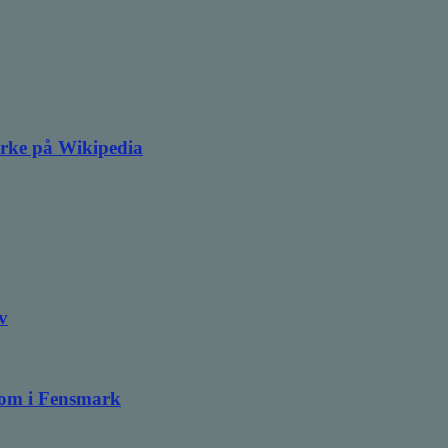
irke på Wikipedia
v
ndom i Fensmark