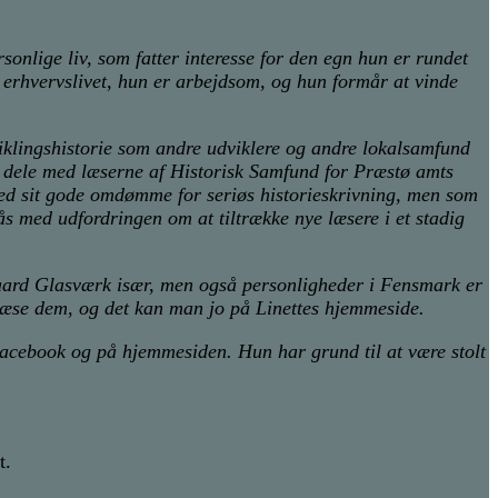
onlige liv, som fatter interesse for den egn hun er rundet
 i erhvervslivet, hun er arbejdsom, og hun formår at vinde
udviklingshistorie som andre udviklere og andre lokalsamfund
 at dele med læserne af Historisk Samfund for Præstø amts
ed sit gode omdømme for seriøs historieskrivning, men som
s med udfordringen om at tiltrække nye læsere i et stadig
egaard Glasværk især, men også personligheder i Fensmark er
og læse dem, og det kan man jo på Linettes hjemmeside.
 Facebook og på hjemmesiden. Hun har grund til at være stolt
t.