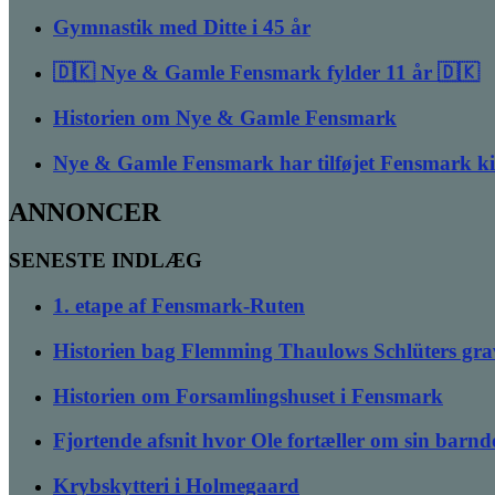
Gymnastik med Ditte i 45 år
🇩🇰 Nye & Gamle Fensmark fylder 11 år 🇩🇰
Historien om Nye & Gamle Fensmark
Nye & Gamle Fensmark har tilføjet Fensmark k
ANNONCER
SENESTE INDLÆG
1. etape af Fensmark-Ruten
Historien bag Flemming Thaulows Schlüters gra
Historien om Forsamlingshuset i Fensmark
Fjortende afsnit hvor Ole fortæller om sin bar
Krybskytteri i Holmegaard