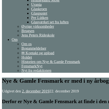
Holmegaard Mose
Urania
Glaskroen
Glaspustet
Per Lütken
Glasværket set fra luften
Øvrige virksomheder
Brugsen
Jens Peters Rideskole
Om
Om os
Boganmeldelser
✉ Kontakt og upload
Holdet
Historien om Nye & Gamle Fensmark
FensmarkNyt
Nyt fra redaktionen
Nye & Gamle Fensmark er med i ny årbog
Udgivet den
2. december 2019
22. december 2019
Derfor er Nye & Gamle Fensmark at finde i den 