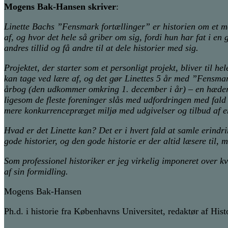
Mogens Bak-Hansen skriver
:
Linette Bachs ”Fensmark fortællinger” er historien om et me
af, og hvor det hele så griber om sig, fordi hun har fat i en
andres tillid og få andre til at dele historier med sig.
Projektet, der starter som et personligt projekt, bliver til h
kan tage ved lære af, og det gør Linettes 5 år med ”Fensmark
årbog (den udkommer omkring 1. december i år) – en hæderk
ligesom de fleste foreninger slås med udfordringen med fald
mere konkurrencepræget miljø med udgivelser og tilbud af e
Hvad er det Linette kan? Det er i hvert fald at samle erin
gode historier, og den gode historie er der altid læsere til,
Som professionel historiker er jeg virkelig imponeret over 
af sin formidling.
Mogens Bak-Hansen
Ph.d. i historie fra Københavns Universitet, redaktør af Hi