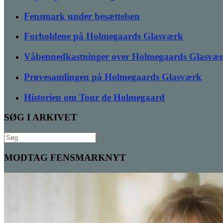
Fensmark under besættelsen
Forholdene på Holmegaards Glasværk
Våbennedkastninger over Holmegaards Glasvæ
Prøvesamlingen på Holmegaards Glasværk
Historien om Tour de Holmegaard
SØG I ARKIVET
Søg
efter:
MODTAG FENSMARKNYT