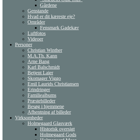
Gårdene
Genstande
Hvad er dit kæreste eje?
Områder
Fensmark Gadekær
Luftfotos
Videoer
Personer
Christian Winther
M.A.Th. Kann
Arne Bang
Karl Balschmidt
Betjent Laier
Skomager Viggo
Emil Laurids Christiansen
Erindringer
Familiealbums
Præstebilleder
Besøg i hjemmene
Afhentning af billeder
Virksomheder
Holmegaard Glasværk
Historisk oversigt
Holmegaard Gods