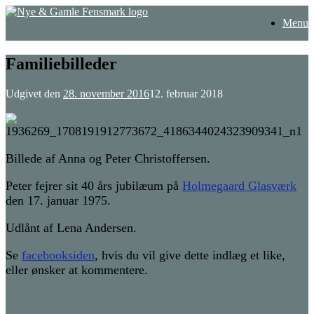
Gå
Menu
til
indhold
Familiebilleder
Udgivet den
28. november 2016
12. februar 2018
Billede af Anna og Peter Christoffersen.
Peter fejrer sit 40 års jubilæum på
Holmegaard Glasværk
den 17. januar 1975.
Udlånt af Lena Andersen.
Se
facebooksiden
, hvis du vil give dette indlæg et like,
eller ønsker at kommentere.