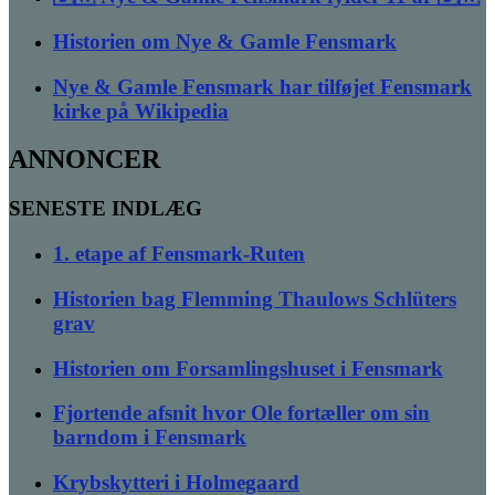
Historien om Nye & Gamle Fensmark
Nye & Gamle Fensmark har tilføjet Fensmark
kirke på Wikipedia
ANNONCER
SENESTE INDLÆG
1. etape af Fensmark-Ruten
Historien bag Flemming Thaulows Schlüters
grav
Historien om Forsamlingshuset i Fensmark
Fjortende afsnit hvor Ole fortæller om sin
barndom i Fensmark
Krybskytteri i Holmegaard