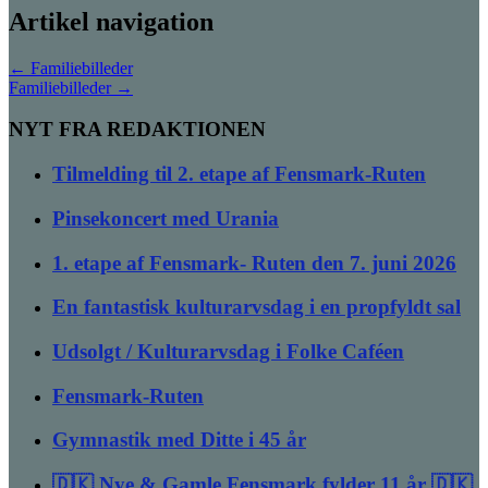
Artikel navigation
←
Familiebilleder
Familiebilleder
→
NYT FRA REDAKTIONEN
Tilmelding til 2. etape af Fensmark-Ruten
Pinsekoncert med Urania
1. etape af Fensmark- Ruten den 7. juni 2026
En fantastisk kulturarvsdag i en propfyldt sal
Udsolgt / Kulturarvsdag i Folke Caféen
Fensmark-Ruten
Gymnastik med Ditte i 45 år
🇩🇰 Nye & Gamle Fensmark fylder 11 år 🇩🇰