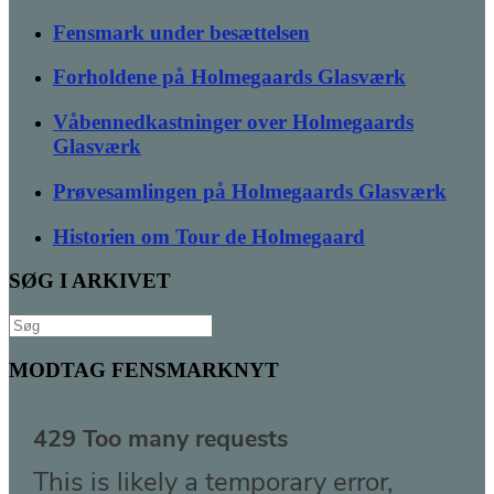
Fensmark under besættelsen
Forholdene på Holmegaards Glasværk
Våbennedkastninger over Holmegaards
Glasværk
Prøvesamlingen på Holmegaards Glasværk
Historien om Tour de Holmegaard
SØG I ARKIVET
Søg
efter:
MODTAG FENSMARKNYT