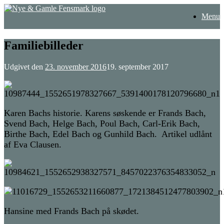
Gå
Menu
til
indhold
Familiebilleder
Udgivet den
23. november 2016
19. september 2017
Karen Bachs historie. Karens søskende er Frands Bach,
Svend Bach, Helge Bach, Poul Bach, Carl-Erik Bach,
Birthe Bach, Edel Bach og Gunhild Bach. Artikel udlånt
af Eva Clausen.
Hansine med Frands Bach på skødet.