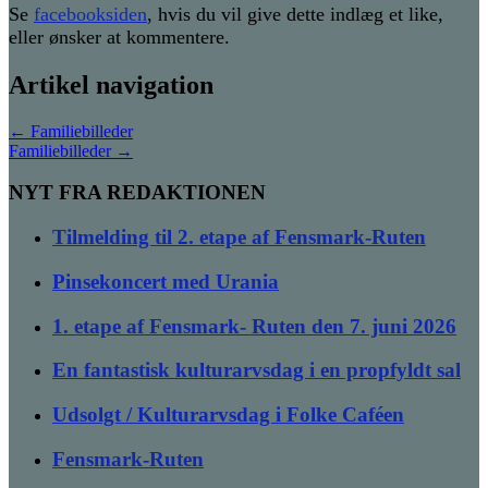
Se
facebooksiden
, hvis du vil give dette indlæg et like,
eller ønsker at kommentere.
Artikel navigation
←
Familiebilleder
Familiebilleder
→
NYT FRA REDAKTIONEN
Tilmelding til 2. etape af Fensmark-Ruten
Pinsekoncert med Urania
1. etape af Fensmark- Ruten den 7. juni 2026
En fantastisk kulturarvsdag i en propfyldt sal
Udsolgt / Kulturarvsdag i Folke Caféen
Fensmark-Ruten