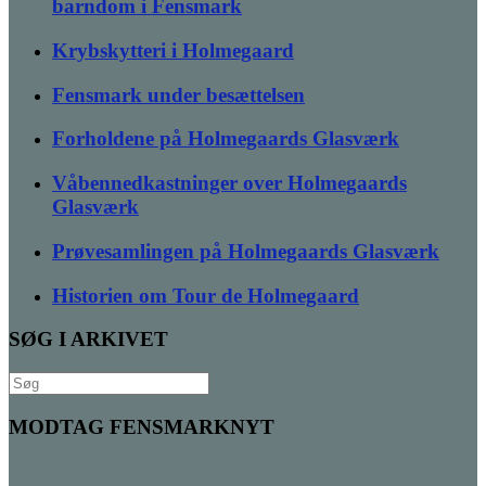
barndom i Fensmark
Krybskytteri i Holmegaard
Fensmark under besættelsen
Forholdene på Holmegaards Glasværk
Våbennedkastninger over Holmegaards
Glasværk
Prøvesamlingen på Holmegaards Glasværk
Historien om Tour de Holmegaard
SØG I ARKIVET
Søg
efter:
MODTAG FENSMARKNYT