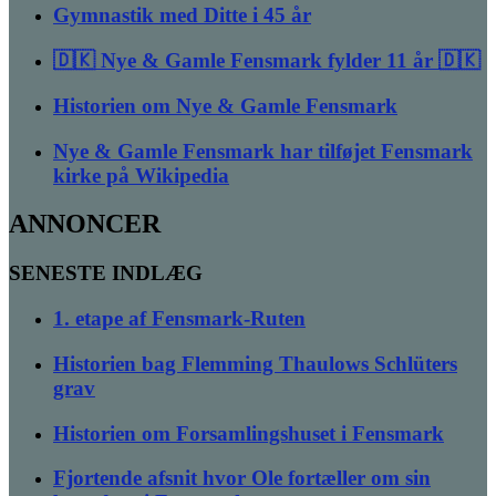
Gymnastik med Ditte i 45 år
🇩🇰 Nye & Gamle Fensmark fylder 11 år 🇩🇰
Historien om Nye & Gamle Fensmark
Nye & Gamle Fensmark har tilføjet Fensmark
kirke på Wikipedia
ANNONCER
SENESTE INDLÆG
1. etape af Fensmark-Ruten
Historien bag Flemming Thaulows Schlüters
grav
Historien om Forsamlingshuset i Fensmark
Fjortende afsnit hvor Ole fortæller om sin