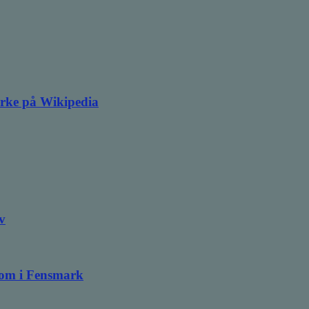
irke på Wikipedia
v
ndom i Fensmark