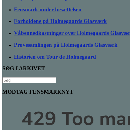
Fensmark under besættelsen
Forholdene på Holmegaards Glasværk
Våbennedkastninger over Holmegaards Glasvæ
Prøvesamlingen på Holmegaards Glasværk
Historien om Tour de Holmegaard
SØG I ARKIVET
Søg
efter:
MODTAG FENSMARKNYT