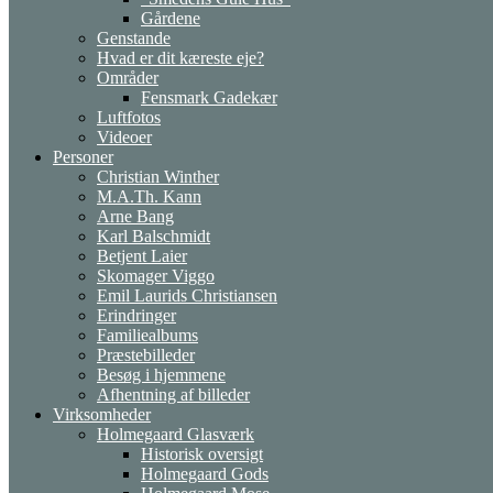
Gårdene
Genstande
Hvad er dit kæreste eje?
Områder
Fensmark Gadekær
Luftfotos
Videoer
Personer
Christian Winther
M.A.Th. Kann
Arne Bang
Karl Balschmidt
Betjent Laier
Skomager Viggo
Emil Laurids Christiansen
Erindringer
Familiealbums
Præstebilleder
Besøg i hjemmene
Afhentning af billeder
Virksomheder
Holmegaard Glasværk
Historisk oversigt
Holmegaard Gods