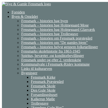
Gå
til
Forsiden
indhold
Byen & Området
Fensmark – historien bag byen
Fensmark – historien bag Holmegaard Mose
Fensmark – historien bag Holmegaard Glasværk
Fensmark – historien bag Trollesgave
Fensmark – historien om Fensmark præstegård
Fensmark – historien om “De gamles hjem”
Fensmark – historien belyst gennem folketællinger
Fensmarks skolehistorie fra 1863-1945
Spiritus, beværter -og konditorbevillinger
Fensmark under og efter 2. verdenskrig
Kommunalvalg i Fensmark-Rislev kommune
Links til kulturarven
Bygninger
Fensmark Kirke
Fensmark Præstegård
Fensmark Skole
Den Gule Skole
Forsamlingshuset
Kalkerup Mølle
Trollesgave
“Smedens Gule Hus”