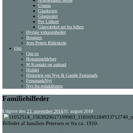
Holmegaard Mose
Urania
Glaskroen
Glaspustet
Per Lütken
Glasværket set fra luften
Øvrige virksomheder
Brugsen
Jens Peters Rideskole
Om
Om os
Boganmeldelser
✉ Kontakt og upload
Holdet
Historien om Nye & Gamle Fensmark
FensmarkNyt
Nyt fra redaktionen
Familiebilleder
Udgivet den
23. november 2016
31. august 2018
Billedet af familien Petersen er fra ca. 1910.