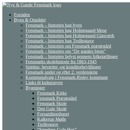
Gå
til
Forsiden
indhold
Byen & Området
Fensmark – historien bag byen
Fensmark – historien bag Holmegaard Mose
Fensmark – historien bag Holmegaard Glasværk
Fensmark – historien bag Trollesgave
Fensmark – historien om Fensmark præstegård
Fensmark – historien om “De gamles hjem”
Fensmark – historien belyst gennem folketællinger
Fensmarks skolehistorie fra 1863-1945
Spiritus, beværter -og konditorbevillinger
Fensmark under og efter 2. verdenskrig
Kommunalvalg i Fensmark-Rislev kommune
Links til kulturarven
Bygninger
Fensmark Kirke
Fensmark Præstegård
Fensmark Skole
Den Gule Skole
Forsamlingshuset
Kalkerup Mølle
Trollesgave
“Smedens Gule Hus”