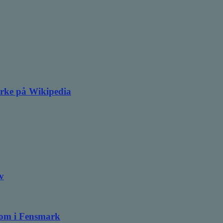
irke på Wikipedia
v
ndom i Fensmark