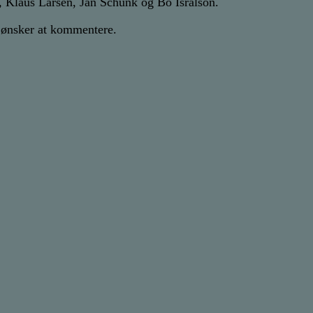
n, Klaus Larsen,
Jan Schunk og Bo Isralson.
er ønsker at kommentere.