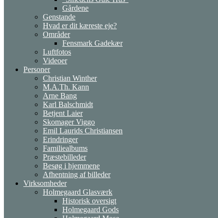
Gårdene
Genstande
Hvad er dit kæreste eje?
Områder
Fensmark Gadekær
Luftfotos
Videoer
Personer
Christian Winther
M.A.Th. Kann
Arne Bang
Karl Balschmidt
Betjent Laier
Skomager Viggo
Emil Laurids Christiansen
Erindringer
Familiealbums
Præstebilleder
Besøg i hjemmene
Afhentning af billeder
Virksomheder
Holmegaard Glasværk
Historisk oversigt
Holmegaard Gods