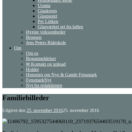
Holmegaard Mose
Urania
Glaskroen
Glaspustet
Per Lütken
Glasværket set fra luften
Øvrige virksomheder
Brugsen
Jens Peters Rideskole
Om
Om os
Boganmeldelser
✉ Kontakt og upload
Holdet
Historien om Nye & Gamle Fensmark
FensmarkNyt
Nyt fra redaktionen
Familiebilleder
Udgivet den
25. november 2016
25. november 2016