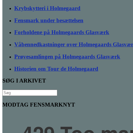
Krybskytteri i Holmegaard
Fensmark under besættelsen
Forholdene på Holmegaards Glasværk
Våbennedkastninger over Holmegaards Glasvæ
Prøvesamlingen på Holmegaards Glasværk
Historien om Tour de Holmegaard
SØG I ARKIVET
Søg
efter:
MODTAG FENSMARKNYT