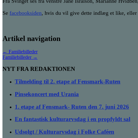
Fra Svinget ses fra venstre Jane Isralson, Marianne Hvidbe
Se
facebooksiden
, hvis du vil give dette indlæg et like, ell
Artikel navigation
←
Familiebilleder
Familiebilleder
→
NYT FRA REDAKTIONEN
Tilmelding til 2. etape af Fensmark-Ruten
Pinsekoncert med Urania
1. etape af Fensmark- Ruten den 7. juni 2026
En fantastisk kulturarvsdag i en propfyldt sal
Udsolgt / Kulturarvsdag i Folke Caféen