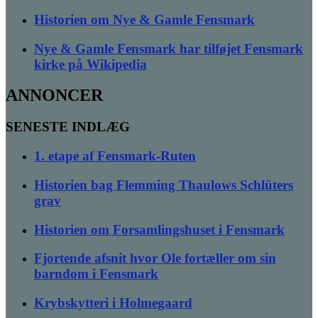
Historien om Nye & Gamle Fensmark
Nye & Gamle Fensmark har tilføjet Fensmark
kirke på Wikipedia
ANNONCER
SENESTE INDLÆG
1. etape af Fensmark-Ruten
Historien bag Flemming Thaulows Schlüters
grav
Historien om Forsamlingshuset i Fensmark
Fjortende afsnit hvor Ole fortæller om sin
barndom i Fensmark
Krybskytteri i Holmegaard