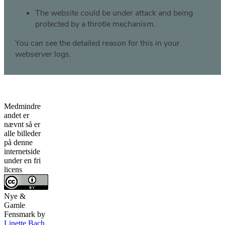
Medmindre
andet er
nævnt så er
alle billeder
på denne
internetside
under en fri
licens
Nye &
Gamle
Fensmark
by
Linette Bach