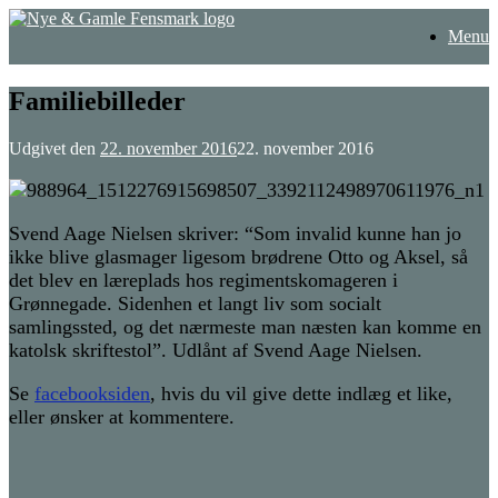
Gå
Menu
til
indhold
Familiebilleder
Udgivet den
22. november 2016
22. november 2016
Svend Aage Nielsen skriver: “Som invalid kunne han jo
ikke blive glasmager ligesom brødrene Otto og Aksel, så
det blev en læreplads hos regimentskomageren i
Grønnegade. Sidenhen et langt liv som socialt
samlingssted, og det nærmeste man næsten kan komme en
katolsk skriftestol”. Udlånt af Svend Aage Nielsen.
Se
facebooksiden
, hvis du vil give dette indlæg et like,
eller ønsker at kommentere.