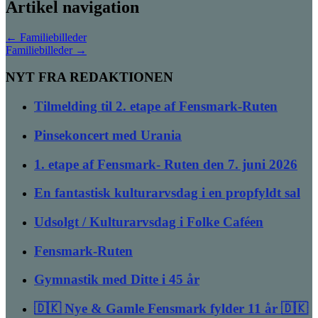
Artikel navigation
←
Familiebilleder
Familiebilleder
→
NYT FRA REDAKTIONEN
Tilmelding til 2. etape af Fensmark-Ruten
Pinsekoncert med Urania
1. etape af Fensmark- Ruten den 7. juni 2026
En fantastisk kulturarvsdag i en propfyldt sal
Udsolgt / Kulturarvsdag i Folke Caféen
Fensmark-Ruten
Gymnastik med Ditte i 45 år
🇩🇰 Nye & Gamle Fensmark fylder 11 år 🇩🇰