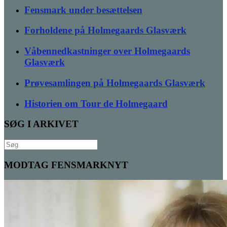
Fensmark under besættelsen
Forholdene på Holmegaards Glasværk
Våbennedkastninger over Holmegaards
Glasværk
Prøvesamlingen på Holmegaards Glasværk
Historien om Tour de Holmegaard
SØG I ARKIVET
Søg
efter:
MODTAG FENSMARKNYT