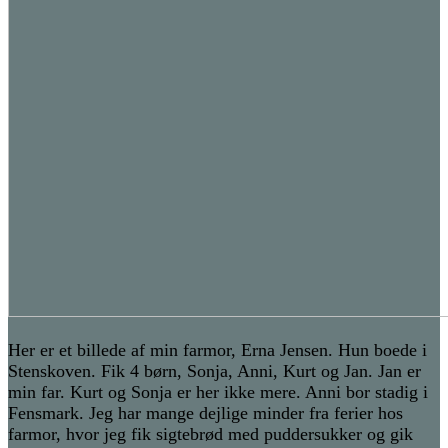
Her er et billede af min farmor, Erna Jensen. Hun boede i
Stenskoven. Fik 4 børn, Sonja, Anni, Kurt og Jan. Jan er
min far. Kurt og Sonja er her ikke mere. Anni bor stadig i
Fensmark. Jeg har mange dejlige minder fra ferier hos
farmor, hvor jeg fik sigtebrød med puddersukker og gik