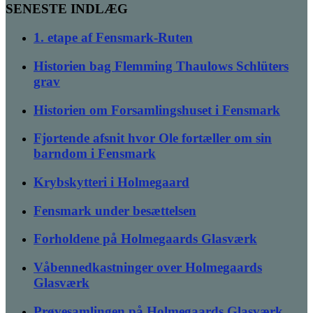
SENESTE INDLÆG
1. etape af Fensmark-Ruten
Historien bag Flemming Thaulows Schlüters
grav
Historien om Forsamlingshuset i Fensmark
Fjortende afsnit hvor Ole fortæller om sin
barndom i Fensmark
Krybskytteri i Holmegaard
Fensmark under besættelsen
Forholdene på Holmegaards Glasværk
Våbennedkastninger over Holmegaards
Glasværk
Prøvesamlingen på Holmegaards Glasværk