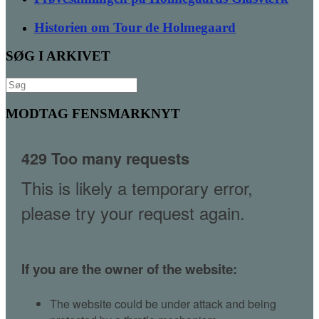
Historien om Tour de Holmegaard
SØG I ARKIVET
Søg
efter:
MODTAG FENSMARKNYT