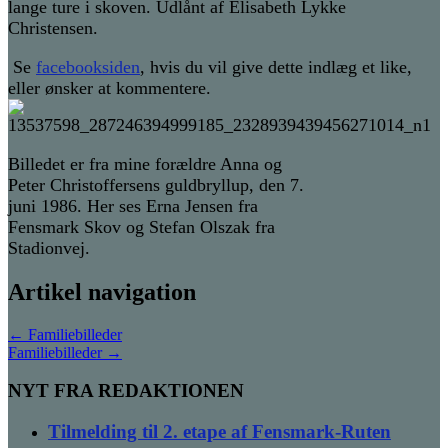
lange ture i skoven. Udlånt af Elisabeth Lykke
Christensen.
Se
facebooksiden
, hvis du vil give dette indlæg et like,
eller ønsker at kommentere.
Billedet er fra mine forældre Anna og
Peter Christoffersens guldbryllup, den 7.
juni 1986. Her ses Erna Jensen fra
Fensmark Skov og Stefan Olszak fra
Stadionvej.
Artikel navigation
←
Familiebilleder
Familiebilleder
→
NYT FRA REDAKTIONEN
Tilmelding til 2. etape af Fensmark-Ruten