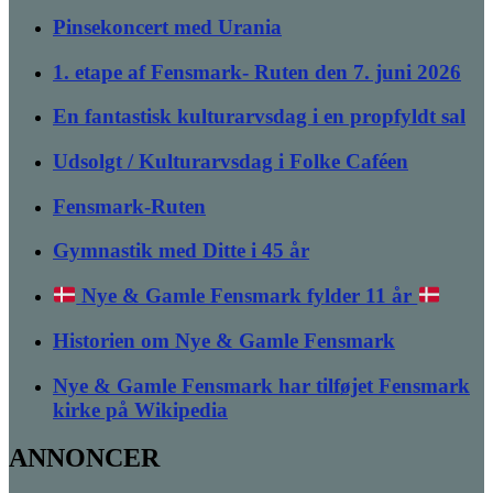
Pinsekoncert med Urania
1. etape af Fensmark- Ruten den 7. juni 2026
En fantastisk kulturarvsdag i en propfyldt sal
Udsolgt / Kulturarvsdag i Folke Caféen
Fensmark-Ruten
Gymnastik med Ditte i 45 år
Nye & Gamle Fensmark fylder 11 år
Historien om Nye & Gamle Fensmark
Nye & Gamle Fensmark har tilføjet Fensmark
kirke på Wikipedia
ANNONCER