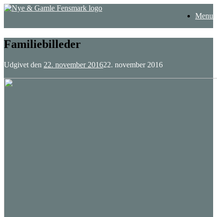
Gå
Menu
til
indhold
Familiebilleder
Udgivet den
22. november 2016
22. november 2016