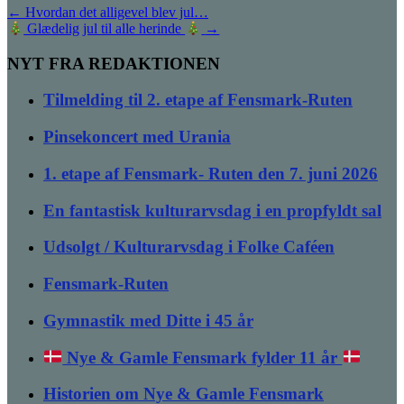
←
Hvordan det alligevel blev jul…
Glædelig jul til alle herinde
→
NYT FRA REDAKTIONEN
Tilmelding til 2. etape af Fensmark-Ruten
Pinsekoncert med Urania
1. etape af Fensmark- Ruten den 7. juni 2026
En fantastisk kulturarvsdag i en propfyldt sal
Udsolgt / Kulturarvsdag i Folke Caféen
Fensmark-Ruten
Gymnastik med Ditte i 45 år
Nye & Gamle Fensmark fylder 11 år
Historien om Nye & Gamle Fensmark