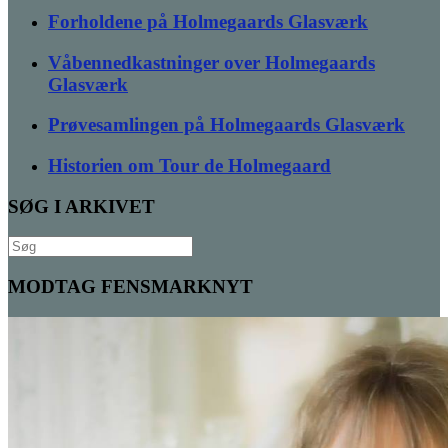
Forholdene på Holmegaards Glasværk
Våbennedkastninger over Holmegaards
Glasværk
Prøvesamlingen på Holmegaards Glasværk
Historien om Tour de Holmegaard
SØG I ARKIVET
Søg
efter:
MODTAG FENSMARKNYT