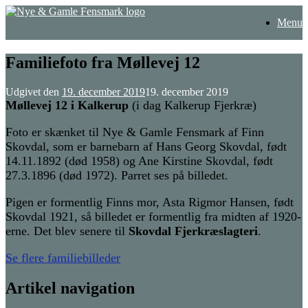
Gå
Menu
til
indhold
Familiefoto fra Møllevej 12
Udgivet den
19. december 2019
19. december 2019
Møllevej 12 i Kalkerup
(i dag Kalkerup Fjerkræ)
Foto er skænket til Nye & Gamle Fensmark af Finn
Skovdal, som er barnebarn af Hans Georg Skovdal, født
14.11.1892 (død 1958) og Ane Kirstine Skovdal, født
27.3.1896 (død 1972). Parret ses på billedet.
Pigen er formentlig Finns mor, Asta Rigmor Hansen, født
Skovdal 1921, så billedet er formentlig fra midten af 1920-
erne. Det blev senere til
Skovdal Fjerkræslagteri
.
Se flere familiebilleder
Artikel navigation