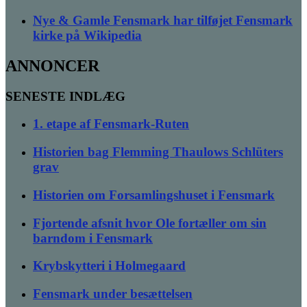
Nye & Gamle Fensmark har tilføjet Fensmark
kirke på Wikipedia
ANNONCER
SENESTE INDLÆG
1. etape af Fensmark-Ruten
Historien bag Flemming Thaulows Schlüters
grav
Historien om Forsamlingshuset i Fensmark
Fjortende afsnit hvor Ole fortæller om sin
barndom i Fensmark
Krybskytteri i Holmegaard
Fensmark under besættelsen