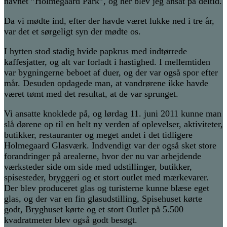
navnet ”Holmegaard Park”, og her blev jeg ansat på deltid.
Da vi mødte ind, efter der havde været lukke ned i tre år,
var det et sørgeligt syn der mødte os.
I hytten stod stadig hvide papkrus med indtørrede
kaffesjatter, og alt var forladt i hastighed. I mellemtiden
var bygningerne beboet af duer, og der var også spor efter
mår. Desuden opdagede man, at vandrørene ikke havde
været tømt med det resultat, at de var sprunget.
Vi ansatte knoklede på, og lørdag 11. juni 2011 kunne man
slå dørene op til en helt ny verden af oplevelser, aktiviteter,
butikker, restauranter og meget andet i det tidligere
Holmegaard Glasværk. Indvendigt var der også sket store
forandringer på arealerne, hvor der nu var arbejdende
værksteder side om side med udstillinger, butikker,
spisesteder, bryggeri og et stort outlet med mærkevarer.
Der blev produceret glas og turisterne kunne blæse eget
glas, og der var en fin glasudstilling, Spisehuset kørte
godt, Bryghuset kørte og et stort Outlet på 5.500
kvadratmeter blev også godt besøgt.