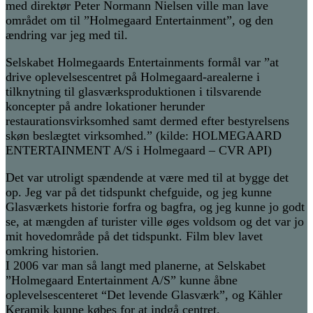
med direktør Peter Normann Nielsen ville man lave
området om til ”Holmegaard Entertainment”, og den
ændring var jeg med til.
Selskabet Holmegaards Entertainments formål var ”at
drive oplevelsescentret på Holmegaard-arealerne i
tilknytning til glasværksproduktionen i tilsvarende
koncepter på andre lokationer herunder
restaurationsvirksomhed samt dermed efter bestyrelsens
skøn beslægtet virksomhed.” (kilde: HOLMEGAARD
ENTERTAINMENT A/S i Holmegaard – CVR API)
Det var utroligt spændende at være med til at bygge det
op. Jeg var på det tidspunkt chefguide, og jeg kunne
Glasværkets historie forfra og bagfra, og jeg kunne jo godt
se, at mængden af turister ville øges voldsom og det var jo
mit hovedområde på det tidspunkt. Film blev lavet
omkring historien.
I 2006 var man så langt med planerne, at Selskabet
”Holmegaard Entertainment A/S” kunne åbne
oplevelsescenteret “Det levende Glasværk”, og Kähler
Keramik kunne købes for at indgå centret.