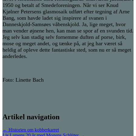
1950 og betalt af Smedeforeningen. Når vi ser Knud
Kjølner Petersens glasmosaik udført efter tegning af Arne
Bang, som havde ladet sig inspirere af svanen i
Danneskjold-Samsøes våbenskjold. Ja, lige meget, hvor
man vender øjnene hen, kan man se spor af en svunden tid.
Jeg selv kan stadig selv fornemme duften af porse, birk,
mose og meget andet, og tænke på, at jeg har været så
heldig af opleve dette fantastiske sted, som nu er så meget
anderledes.
Foto: Linette Bach
Artikel navigation
←
Historien om kobberkarret
Lis Larsens 20 år med Mogens Schlüter
→