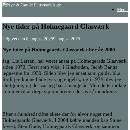
Gå
Menu
til
indhold
Nye tider på Holmegaard Glasværk
Udgivet den
8. august 2025
9. august 2025
Nye tider på Holmegaards Glasværk efter år 2000
Jeg, Lis Larsen, har været ansat på Holmegaards Glasværk
siden 1972. Først som vikar i Glasboden, Jacob Bangs
tegnestue fra 1930. Siden blev jeg ansat som guide, bl.a.
fordi jeg kunne både tysk og engelsk, og i 1974 blev jeg
chefguide, og det var jeg har i mange år. Men dette indlæg
kommer til at dreje sig om årene i det nye århundrede.
Efter århundredskiftet skete der for alvor noget med
Holmegaards Glasværk. I 2004 købte manden bag Stone
Invest, Sten Gude, Holmegaards Glasværk, og sammen