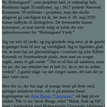
Ny Holmegaard”, som projektet hed, et ordentligt løft;
Realdania lagde 35 millioner, og i 2017 puttede Næstved
Kommune 20 millioner i projektet, men der skulle
alligevel gå yderligere tre år, før man d. 30. maj 2020
kunne indbyde til åbningsfest. De fremmødte kunne
konstatere, at man havde valgt at kalde det nye
oplevelsescenter for ”Holmegaard Værk.”
Jeg var selv til stede, og jeg glædede mig over, at de gamle
bygninger kom til ære og værdighed. Jeg er ligeledes glad
for, at man har sat glassamlingen i centrum og ydet Kähler
Keramik en fremtrædende plads, men som en svoger
sagde, mens vi gik rundt: ” Det er så fint alt sammen, men
for jer, der har arbejdet her et helt liv, da er det en anden
verden”. I gamle dage var der meget varmt, det kan der jo
ikke være mere.
Men for os, der har lagt så mange timer på dette sted,
springer minderne frem, når vi på pladsen foran
bygningerne ser
Arne Bangs ”Glaspuster”
stå højt på en
sokkel. Når vi ser Jacob Bangs relief ”Hånd, Ånd og Ild”,
lavet i forbindelse med Holmegaards Glasværks jubilæum i