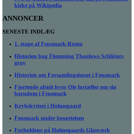
kirke på Wikipedia
ANNONCER
SENESTE INDLÆG
1. etape af Fensmark-Ruten
Historien bag Flemming Thaulows Schlüters
grav
Historien om Forsamlingshuset i Fensmark
Fjortende afsnit hvor Ole fortæller om sin
barndom i Fensmark
Krybskytteri i Holmegaard
Fensmark under besættelsen
Forholdene på Holmegaards Glasværk