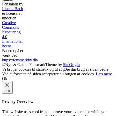
Fensmark
by
Linette Bach
er licenseret
under en
Creative
Commons
Kreditering
4.0
International-
licens
.
Baseret på et
værk ved
https://fensmarkby.dk/
.
©Nye & Gamle Fensmark
Theme by
SiteOrigin
Vi bruger cookies til statistik og til at gøre din brug af siden bedre.
Ved at forsætte på siden accepterer du brugen af cookies.
Læs mere
.
Ok
Luk
Privacy Overview
This website uses cookies to improve your experience while you