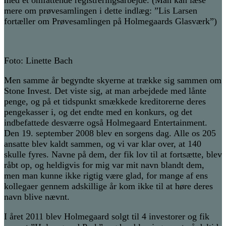
mere om prøvesamlingen i dette indlæg: ”Lis Larsen
fortæller om Prøvesamlingen på Holmegaards Glasværk”)
Foto: Linette Bach
Men samme år begyndte skyerne at trække sig sammen om
Stone Invest. Det viste sig, at man arbejdede med lånte
penge, og på et tidspunkt smækkede kreditorerne deres
pengekasser i, og det endte med en konkurs, og det
indbefattede desværre også Holmegaard Entertainment.
Den 19. september 2008 blev en sorgens dag. Alle os 205
ansatte blev kaldt sammen, og vi var klar over, at 140
skulle fyres. Navne på dem, der fik lov til at fortsætte, blev
råbt op, og heldigvis for mig var mit navn blandt dem,
men man kunne ikke rigtig være glad, for mange af ens
kollegaer gennem adskillige år kom ikke til at høre deres
navn blive nævnt.
I året 2011 blev Holmegaard solgt til 4 investorer og fik