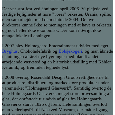
Der var stor fest ved åbningen april 2006. Vi plejede ved
festlige lejligheder at høre ”vores” orkester, Urania, spille,
men samarbejdet med dem sluttede 2004. De nye
direktører kunne ikke se meningen med at have et orkester,
og nok heller ikke økonomisk. Der kom i øvrigt ikke
mange lokale til åbningen.
I 2007 blev Holmegaard Entertainment udvidet med eget
Bryghus
, Chokoladefabrik og
Bolsjekogeri
, og man åbnede
i slutningen af året nye bygninger med blandt andet
arbejdende værksted og en historisk udstilling med Kähler
Keramik, og fremtiden tegnede lyst.
I 2008 overtog Rosendahl Design Group rettighederne til
at producere, distribuere og markedsføre produkter under
varemærket ”Holmegaard Glasværk”. Samtidig overtog de
hele Holmegaards Glasværks meget store prøvesamling af
glas, der omfattede tusindvis af glas fra Holmegaards
Glasværks start i 1825 og frem. Hele samlingen overlod
man vederlagsfrit til Næstved Museum, der måtte i gang
med et omfattende registreringsarbejde. (Man kan læse