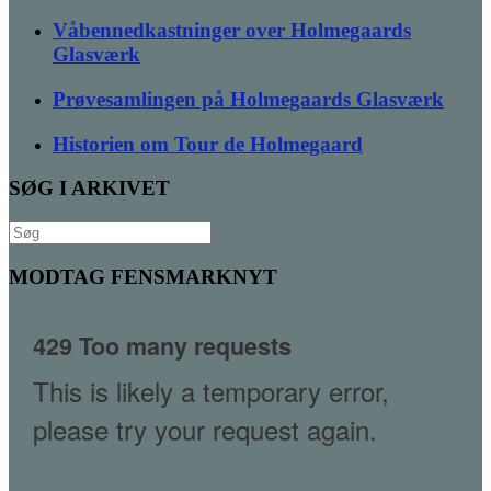
Våbennedkastninger over Holmegaards
Glasværk
Prøvesamlingen på Holmegaards Glasværk
Historien om Tour de Holmegaard
SØG I ARKIVET
Søg
efter:
MODTAG FENSMARKNYT