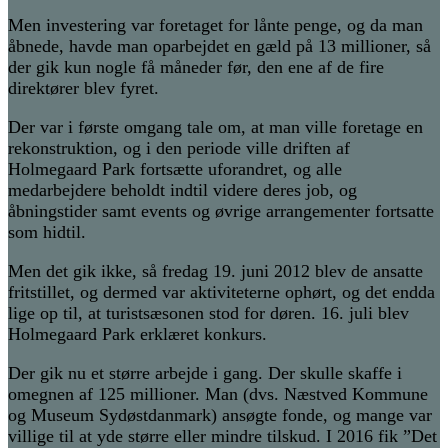
Men investering var foretaget for lånte penge, og da man
åbnede, havde man oparbejdet en gæld på 13 millioner, så
der gik kun nogle få måneder før, den ene af de fire
direktører blev fyret.
Der var i første omgang tale om, at man ville foretage en
rekonstruktion, og i den periode ville driften af
Holmegaard Park fortsætte uforandret, og alle
medarbejdere beholdt indtil videre deres job, og
åbningstider samt events og øvrige arrangementer fortsatte
som hidtil.
Men det gik ikke, så fredag 19. juni 2012 blev de ansatte
fritstillet, og dermed var aktiviteterne ophørt, og det endda
lige op til, at turistsæsonen stod for døren. 16. juli blev
Holmegaard Park erklæret konkurs.
Der gik nu et større arbejde i gang. Der skulle skaffe i
omegnen af 125 millioner. Man (dvs. Næstved Kommune
og Museum Sydøstdanmark) ansøgte fonde, og mange var
villige til at yde større eller mindre tilskud. I 2016 fik ”Det