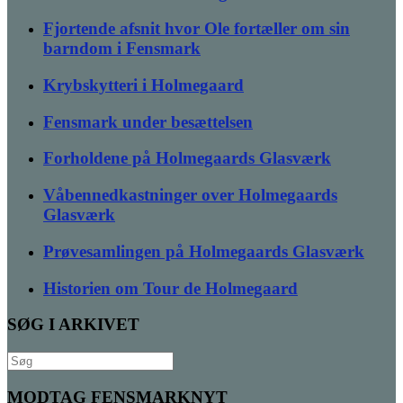
Fjortende afsnit hvor Ole fortæller om sin
barndom i Fensmark
Krybskytteri i Holmegaard
Fensmark under besættelsen
Forholdene på Holmegaards Glasværk
Våbennedkastninger over Holmegaards
Glasværk
Prøvesamlingen på Holmegaards Glasværk
Historien om Tour de Holmegaard
SØG I ARKIVET
Søg
efter:
MODTAG FENSMARKNYT