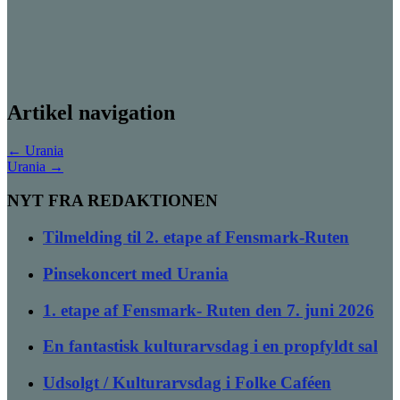
Artikel navigation
←
Urania
Urania
→
NYT FRA REDAKTIONEN
Tilmelding til 2. etape af Fensmark-Ruten
Pinsekoncert med Urania
1. etape af Fensmark- Ruten den 7. juni 2026
En fantastisk kulturarvsdag i en propfyldt sal
Udsolgt / Kulturarvsdag i Folke Caféen