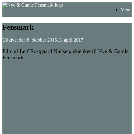
Gå
Menu
til
indhold
Fensmark
Udgivet den
8. oktober 2016
13. april 2017
Film af Leif Rostgaard Nielsen, skænket til Nye & Gamle
Fensmark.