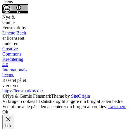
licens
Nye &
Gamle
Fensmark
by
Linette Bach
er licenseret
under en
Creative
Commons
Kreditering
4.0
International-
licens
.
Baseret på et
værk ved
https://fensmarkby.dk/
.
©Nye & Gamle Fensmark
Theme by
SiteOrigin
Vi bruger cookies til statistik og til at gøre din brug af siden bedre.
Ved at forsætte på siden accepterer du brugen af cookies.
Læs mere
.
Ok
Luk