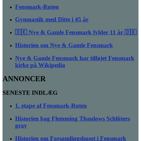
Fensmark-Ruten
Gymnastik med Ditte i 45 år
🇩🇰 Nye & Gamle Fensmark fylder 11 år 🇩🇰
Historien om Nye & Gamle Fensmark
Nye & Gamle Fensmark har tilføjet Fensmark
kirke på Wikipedia
ANNONCER
SENESTE INDLÆG
1. etape af Fensmark-Ruten
Historien bag Flemming Thaulows Schlüters
grav
Historien om Forsamlingshuset i Fensmark