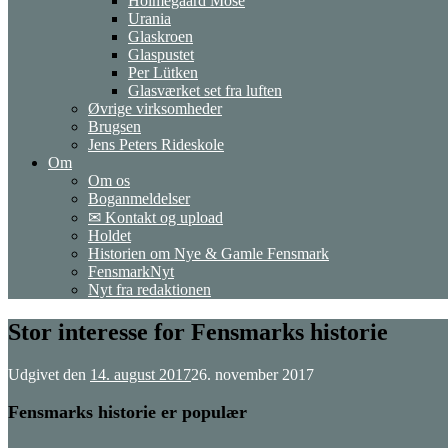
Holmegaard Mose
Urania
Glaskroen
Glaspustet
Per Lütken
Glasværket set fra luften
Øvrige virksomheder
Brugsen
Jens Peters Rideskole
Om
Om os
Boganmeldelser
✉ Kontakt og upload
Holdet
Historien om Nye & Gamle Fensmark
FensmarkNyt
Nyt fra redaktionen
Stor interesse for Fensmarks historie
Udgivet den
14. august 2017
26. november 2017
Fensmarks historie er populær