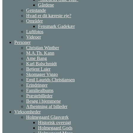
Gårdene
Genstande
Hvad er dit kæreste eje?
Områder
Fensmark Gadekær
Luftfotos
Videoer
Personer
Christian Winther
M.A.Th. Kann
Arne Bang
Karl Balschmidt
Betjent Laier
Skomager Viggo
Emil Laurids Christiansen
Erindringer
Familiealbums
Præstebilleder
Besøg i hjemmene
Afhentning af billeder
Virksomheder
Holmegaard Glasværk
Historisk oversigt
Holmegaard Gods