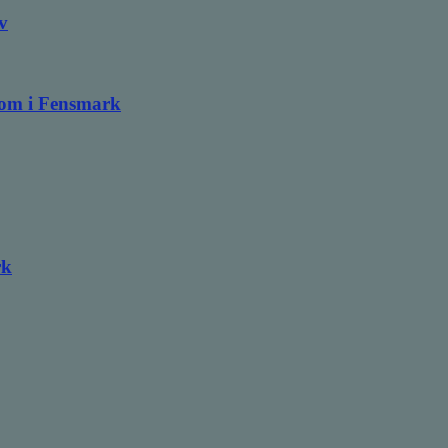
v
ndom i Fensmark
rk