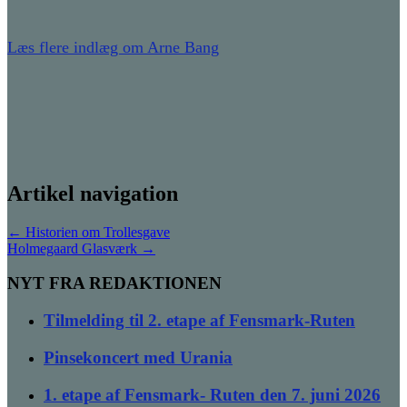
Læs flere indlæg om Arne Bang
Artikel navigation
←
Historien om Trollesgave
Holmegaard Glasværk
→
NYT FRA REDAKTIONEN
Tilmelding til 2. etape af Fensmark-Ruten
Pinsekoncert med Urania
1. etape af Fensmark- Ruten den 7. juni 2026