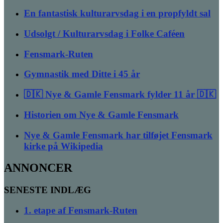
En fantastisk kulturarvsdag i en propfyldt sal
Udsolgt / Kulturarvsdag i Folke Caféen
Fensmark-Ruten
Gymnastik med Ditte i 45 år
🇩🇰 Nye & Gamle Fensmark fylder 11 år 🇩🇰
Historien om Nye & Gamle Fensmark
Nye & Gamle Fensmark har tilføjet Fensmark
kirke på Wikipedia
ANNONCER
SENESTE INDLÆG
1. etape af Fensmark-Ruten