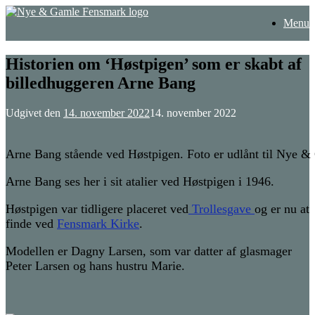
Gå
Menu
til
indhold
Historien om ‘Høstpigen’ som er skabt af
billedhuggeren Arne Bang
Udgivet den
14. november 2022
14. november 2022
Arne Bang stående ved Høstpigen. Foto er udlånt til Nye 
Arne Bang ses her i sit atalier ved Høstpigen i 1946.
Høstpigen var tidligere placeret ved
Trollesgave
og er nu at
finde ved
Fensmark Kirke
.
Modellen er Dagny Larsen, som var datter af glasmager
Peter Larsen og hans hustru Marie.