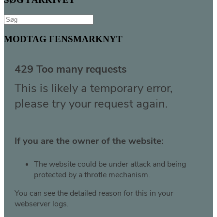
Søg
efter:
MODTAG FENSMARKNYT