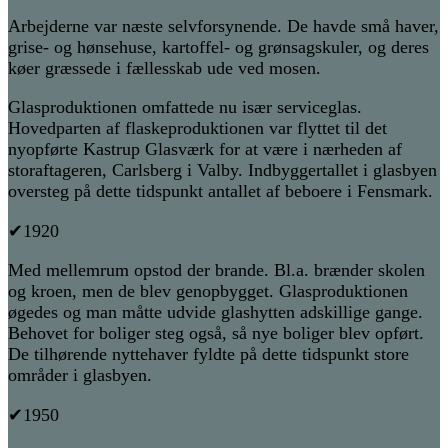
Arbejderne var næste selvforsynende. De havde små haver,
grise- og hønsehuse, kartoffel- og grønsagskuler, og deres
køer græssede i fællesskab ude ved mosen.
Glasproduktionen omfattede nu især serviceglas.
Hovedparten af flaskeproduktionen var flyttet til det
nyopførte Kastrup Glasværk for at være i nærheden af
storaftageren, Carlsberg i Valby. Indbyggertallet i glasbyen
oversteg på dette tidspunkt antallet af beboere i Fensmark.
✔1920
Med mellemrum opstod der brande. Bl.a. brænder skolen
og kroen, men de blev genopbygget. Glasproduktionen
øgedes og man måtte udvide glashytten adskillige gange.
Behovet for boliger steg også, så nye boliger blev opført.
De tilhørende nyttehaver fyldte på dette tidspunkt store
områder i glasbyen.
✔1950