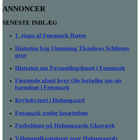
ANNONCER
SENESTE INDLÆG
1. etape af Fensmark-Ruten
Historien bag Flemming Thaulows Schlüters
grav
Historien om Forsamlingshuset i Fensmark
Fjortende afsnit hvor Ole fortæller om sin
barndom i Fensmark
Krybskytteri i Holmegaard
Fensmark under besættelsen
Forholdene på Holmegaards Glasværk
Våbennedkastninger over Holmegaards