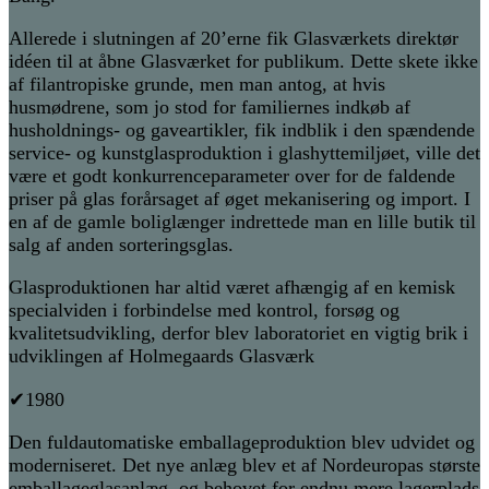
Allerede i slutningen af 20’erne fik Glasværkets direktør
idéen til at åbne Glasværket for publikum. Dette skete ikke
af filantropiske grunde, men man antog, at hvis
husmødrene, som jo stod for familiernes indkøb af
husholdnings- og gaveartikler, fik indblik i den spændende
service- og kunstglasproduktion i glashyttemiljøet, ville det
være et godt konkurrenceparameter over for de faldende
priser på glas forårsaget af øget mekanisering og import. I
en af de gamle boliglænger indrettede man en lille butik til
salg af anden sorteringsglas.
Glasproduktionen har altid været afhængig af en kemisk
specialviden i forbindelse med kontrol, forsøg og
kvalitetsudvikling, derfor blev laboratoriet en vigtig brik i
udviklingen af Holmegaards Glasværk
✔1980
Den fuldautomatiske emballageproduktion blev udvidet og
moderniseret. Det nye anlæg blev et af Nordeuropas største
emballageglasanlæg, og behovet for endnu mere lagerplads