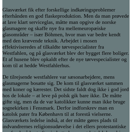
Glasværket fik efter forskellige indkøringsproblemer
efterhånden en god flaskeproduktion. Men da man prøvede
at lave klart serviceglas, måtte man opgive de norske
glasmagere og skaffe nye fra mellemeuropæiske
glasområder – især Böhmen, hvor man var bedre kendt
med den krævende teknik. Arbejdet i mosen
effektiviseredes af tilkaldte tørvespecialister fra
Westfahlen, og på glasværket blev der bygget flere boliger.
Et af husene blev opkaldt efter de nye tørvespecialister og
kom til at hedde Westfahlerhus.
De tilrejsende westfahlere var sæsonarbejdere, mens
glasmagerne bosatte sig. De kom til glasværket sammen
med koner og kærester. Det sidste faldt dog ikke i god jord
hos de lokale – at leve på polsk gik bare ikke. De måtte
gifte sig, men da de var katolikker kunne man ikke bruge
sognekirken i Fensmark. Derfor indforskrev man en
katolsk pater fra København til at forestå vielserne.
Glasværkets ledelse indså, at der måtte gøres plads til
indvandrernes religionsudøvelse i det ellers protestantiske