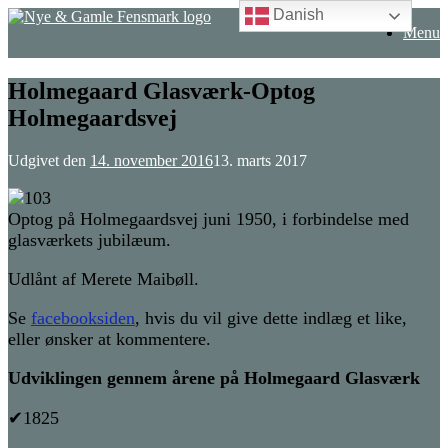
Danish
Gå
Menu
til
indhold
Holmegaard Glasværk-Optog
Holmegaardsvej
Udgivet den
14. november 2016
13. marts 2017
Optog på Holmegaardsvej juni 1950, i forbindelse med
glasværkets jubilæum.
Udlånt af Merete Maibøll.
Se
facebooksiden
, hvis du vil give dette indlæg et like,
eller ønsker at kommentere.
Udviklingen gennem årene på Holmegaard Glasværk
✔1825