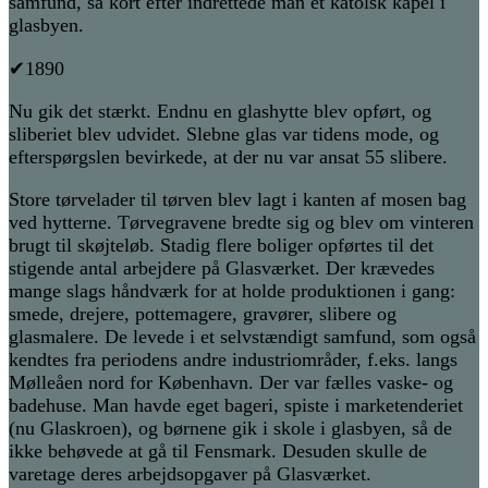
samfund, så kort efter indrettede man et katolsk kapel i
glasbyen.
✔1890
Nu gik det stærkt. Endnu en glashytte blev opført, og
sliberiet blev udvidet. Slebne glas var tidens mode, og
efterspørgslen bevirkede, at der nu var ansat 55 slibere.
Store tørvelader til tørven blev lagt i kanten af mosen bag
ved hytterne. Tørvegravene bredte sig og blev om vinteren
brugt til skøjteløb. Stadig flere boliger opførtes til det
stigende antal arbejdere på Glasværket. Der krævedes
mange slags håndværk for at holde produktionen i gang:
smede, drejere, pottemagere, gravører, slibere og
glasmalere. De levede i et selvstændigt samfund, som også
kendtes fra periodens andre industriområder, f.eks. langs
Mølleåen nord for København. Der var fælles vaske- og
badehuse. Man havde eget bageri, spiste i marketenderiet
(nu Glaskroen), og børnene gik i skole i glasbyen, så de
ikke behøvede at gå til Fensmark. Desuden skulle de
varetage deres arbejdsopgaver på Glasværket.