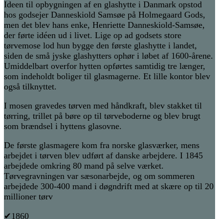
Ideen til opbygningen af en glashytte i Danmark opstod
hos godsejer Danneskiold Samsøe på Holmegaard Gods,
men det blev hans enke, Henriette Danneskiold-Samsøe,
der førte idéen ud i livet. Lige op ad godsets store
tørvemose lod hun bygge den første glashytte i landet,
siden de små jyske glashytters ophør i løbet af 1600-årene.
Umiddelbart ov
erfor hytten opførtes samtidig tre længer,
som indeholdt boliger til glasmagerne. Et lille kontor blev
også tilknyttet.
I mosen gravedes tørven med håndkraft, blev stakket til
tørring, trillet på børe op til tørveboderne og blev brugt
som brændsel i hyttens glasovne.
De første glasmagere kom fra norske glasværker, mens
arbejdet i tørven blev udført af danske arbejdere. I 1845
arbejdede omkring 80 mand på selve værket.
Tørvegravningen var sæsonarbejde, og om sommeren
arbejdede 300-400 mand i døgndrift med at skære op til 20
millioner tørv
✔1860