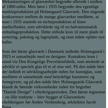
Mekaniseringen af glasværket begyndte allerede i midten
af 1800-tallet. Men først i 1935 begyndte den egentlige
maskinproduktion på Holmegaard Glasværk. Den stigende
konkurrence mellem de mange glasværker medførte, at
man i 1935 startede en nicheproduktion af klare
mælkeflasker, som udviklede sig til en halvautomatisk
emballageproduktion. Dette stillede krav til mere plads til
sortering, pakning og lagerplads, og man måtte opføre nye
haller.
Som det første glasværk i Danmark indledte Holmegaard i
1923 et samarbejde med en designer. Kontakten kom i
stand via Den Kongelige Porcelænsfabrik, som ønskede at
udvikle et specielt glas til et af sine stel. På den måde blev
der indledt et udviklingsarbejde inden for kunstglas, som
medførte et samarbejde med betydelige kunstnere og
formgivere, og på den måde blev Holmegaards Glasværk
blandt de førende virksomheder inden for begrebet
”Danish Design” i efterkrigsperioden. Den første tegnestue
– en lille træhytte – blev bygget af Glasværkets
chefdesigner før Anden Verdenskrig, arkitekten Jacob
Bang.