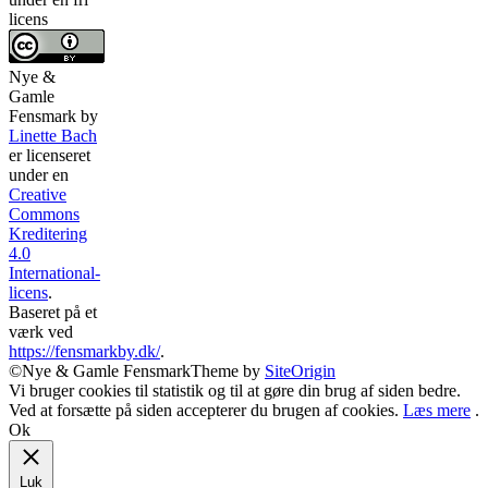
licens
Nye &
Gamle
Fensmark
by
Linette Bach
er licenseret
under en
Creative
Commons
Kreditering
4.0
International-
licens
.
Baseret på et
værk ved
https://fensmarkby.dk/
.
©Nye & Gamle Fensmark
Theme by
SiteOrigin
Vi bruger cookies til statistik og til at gøre din brug af siden bedre.
Ved at forsætte på siden accepterer du brugen af cookies.
Læs mere
.
Ok
Luk