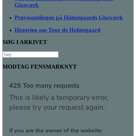
Glasværk
Prøvesamlingen på Holmegaards Glasværk
Historien om Tour de Holmegaard
SØG I ARKIVET
Søg
efter:
MODTAG FENSMARKNYT