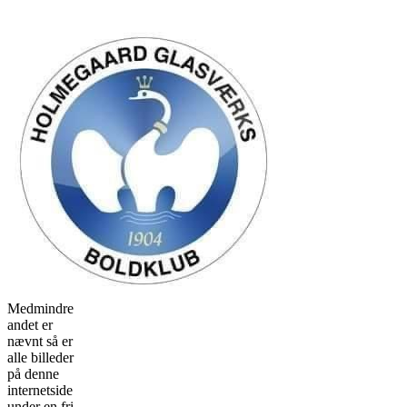
Medmindre
andet er
nævnt så er
alle billeder
på denne
internetside
under en fri