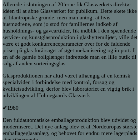
Allerede i slutningen af 20’erne fik Glasværkets direktør
idéen til at åbne Glasværket for publikum. Dette skete ikke
af filantropiske grunde, men man antog, at hvis
husmødrene, som jo stod for familiernes indkøb af
husholdnings- og gaveartikler, fik indblik i den spændende
service- og kunstglasproduktion i glashyttemiljøet, ville det
være et godt konkurrenceparameter over for de faldende
priser på glas forårsaget af øget mekanisering og import. I
en af de gamle boliglænger indrettede man en lille butik til
salg af anden sorteringsglas.
Glasproduktionen har altid været afhængig af en kemisk
specialviden i forbindelse med kontrol, forsøg og
kvalitetsudvikling, derfor blev laboratoriet en vigtig brik i
udviklingen af Holmegaards Glasværk
✔1980
Den fuldautomatiske emballageproduktion blev udvidet og
moderniseret. Det nye anlæg blev et af Nordeuropas største
emballageglasanlæg, og behovet for endnu mere lagerplads
steg tilsvarende.