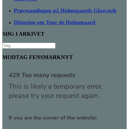
Prøvesamlingen på Holmegaards Glasværk
Historien om Tour de Holmegaard
SØG I ARKIVET
Søg
efter:
MODTAG FENSMARKNYT