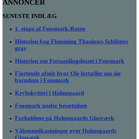
ANNONCER
SENESTE INDLÆG
1. etape af Fensmark-Ruten
Historien bag Flemming Thaulows Schlüters
grav
Historien om Forsamlingshuset i Fensmark
Fjortende afsnit hvor Ole fortæller om sin
barndom i Fensmark
Krybskytteri i Holmegaard
Fensmark under besættelsen
Forholdene på Holmegaards Glasværk
Våbennedkastninger over Holmegaards
Glasværk