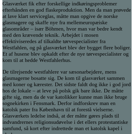
Glasværket fik efter forskellige indkøringsproblemer
efterhånden en god flaskeproduktion. Men da man prøvede
at lave klart serviceglas, måtte man opgive de norske
glasmagere og skaffe nye fra mellemeuropæiske
glasområder – især Böhmen, hvor man var bedre kendt
med den krævende teknik. Arbejdet i mosen
effektiviseredes af tilkaldte tørvespecialister fra
Westfahlen, og på glasværket blev der bygget flere boliger.
Et af husene blev opkaldt efter de nye tørvespecialister og
kom til at hedde Westfahlerhus.
De tilrejsende westfahlere var sæsonarbejdere, mens
glasmagerne bosatte sig. De kom til glasværket sammen
med koner og kærester. Det sidste faldt dog ikke i god jord
hos de lokale – at leve på polsk gik bare ikke. De måtte
gifte sig, men da de var katolikker kunne man ikke bruge
sognekirken i Fensmark. Derfor indforskrev man en
katolsk pater fra København til at forestå vielserne.
Glasværkets ledelse indså, at der måtte gøres plads til
indvandrernes religionsudøvelse i det ellers protestantiske
samfund, så kort efter indrettede man et katolsk kapel i