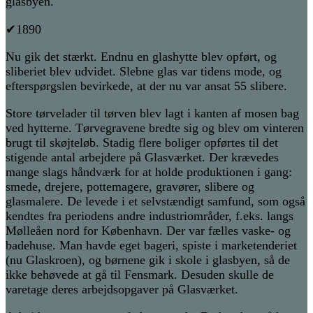
glasbyen.
✔1890
Nu gik det stærkt. Endnu en glashytte blev opført, og
sliberiet blev udvidet. Slebne glas var tidens mode, og
efterspørgslen bevirkede, at der nu var ansat 55 slibere.
Store tørvelader til tørven blev lagt i kanten af mosen bag
ved hytterne. Tørvegravene bredte sig og blev om vinteren
brugt til skøjteløb. Stadig flere boliger opførtes til det
stigende antal arbejdere på Glasværket. Der krævedes
mange slags håndværk for at holde produktionen i gang:
smede, drejere, pottemagere, gravører, slibere og
glasmalere. De levede i et selvstændigt samfund, som også
kendtes fra periodens andre industriområder, f.eks. langs
Mølleåen nord for København. Der var fælles vaske- og
badehuse. Man havde eget bageri, spiste i marketenderiet
(nu Glaskroen), og børnene gik i skole i glasbyen, så de
ikke behøvede at gå til Fensmark. Desuden skulle de
varetage deres arbejdsopgaver på Glasværket.