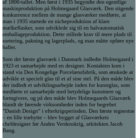
af 1800-tallet. Men først i 1935 begyndte den egentlige
maskinproduktion på Holmegaard Glasværk. Den stigende
konkurrence mellem de mange glasværker medførte, at
man i 1935 startede en nicheproduktion af klare
mælkeflasker, som udviklede sig til en halvautomatisk
emballageproduktion. Dette stillede krav til mere plads til
sortering, pakning og lagerplads, og man måtte opføre nye
haller.
Som det første glasværk i Danmark indledte Holmegaard i
1923 et samarbejde med en designer. Kontakten kom i
stand via Den Kongelige Porcelænsfabrik, som ønskede at
udvikle et specielt glas til et af sine stel. På den måde blev
der indledt et udviklingsarbejde inden for kunstglas, som
medførte et samarbejde med betydelige kunstnere og
formgivere, og på den måde blev Holmegaards Glasværk
blandt de førende virksomheder inden for begrebet
”Danish Design” i efterkrigsperioden. Den første tegnestue
– en lille træhytte – blev bygget af Glasværkets
chefdesigner før Anden Verdenskrig, arkitekten Jacob
Bang.