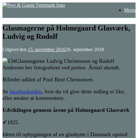
Gå
Menu
til
indhold
Glasmagerne på Holmegaard Glasværk,
Ludvig og Rudolf
Udgivet den
15. november 2016
26. september 2018
Glasmagerne Ludvig Christensen og Rudolf
Andersen her fotograferet ved porten. Årstal ukendt.
Billedet udlånt af Poul Bent Christensen.
Se
facebooksiden
, hvis du vil give dette indlæg et like,
eller ønsker at kommentere.
Udviklingen gennem årene på Holmegaard Glasværk
✔1825
Ideen til opbygningen af en glashytte i Danmark opstod