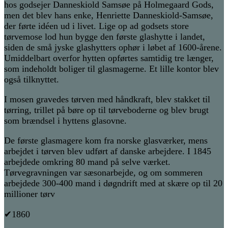
hos godsejer Danneskiold Samsøe på Holmegaard Gods,
men det blev hans enke, Henriette Danneskiold-Samsøe,
der førte idéen ud i livet. Lige op ad godsets store
tørvemose lod hun bygge den første glashytte i landet,
siden de små jyske glashytters ophør i løbet af 1600-årene.
Umiddelbart ov
erfor hytten opførtes samtidig tre længer,
som indeholdt boliger til glasmagerne. Et lille kontor blev
også tilknyttet.
I mosen gravedes tørven med håndkraft, blev stakket til
tørring, trillet på børe op til tørveboderne og blev brugt
som brændsel i hyttens glasovne.
De første glasmagere kom fra norske glasværker, mens
arbejdet i tørven blev udført af danske arbejdere. I 1845
arbejdede omkring 80 mand på selve værket.
Tørvegravningen var sæsonarbejde, og om sommeren
arbejdede 300-400 mand i døgndrift med at skære op til 20
millioner tørv
✔1860