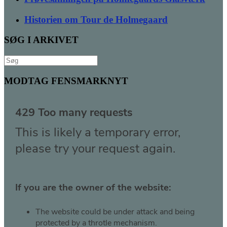
Historien om Tour de Holmegaard
SØG I ARKIVET
Søg
efter:
MODTAG FENSMARKNYT