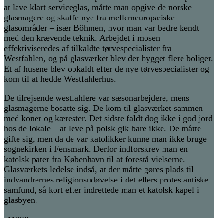
at lave klart serviceglas, måtte man opgive de norske
glasmagere og skaffe nye fra mellemeuropæiske
glasområder – især Böhmen, hvor man var bedre kendt
med den krævende teknik. Arbejdet i mosen
effektiviseredes af tilkaldte tørvespecialister fra
Westfahlen, og på glasværket blev der bygget flere boliger.
Et af husene blev opkaldt efter de nye tørvespecialister og
kom til at hedde Westfahlerhus.
De tilrejsende westfahlere var sæsonarbejdere, mens
glasmagerne bosatte sig. De kom til glasværket sammen
med koner og kærester. Det sidste faldt dog ikke i god jord
hos de lokale – at leve på polsk gik bare ikke. De måtte
gifte sig, men da de var katolikker kunne man ikke bruge
sognekirken i Fensmark. Derfor indforskrev man en
katolsk pater fra København til at forestå vielserne.
Glasværkets ledelse indså, at der måtte gøres plads til
indvandrernes religionsudøvelse i det ellers protestantiske
samfund, så kort efter indrettede man et katolsk kapel i
glasbyen.