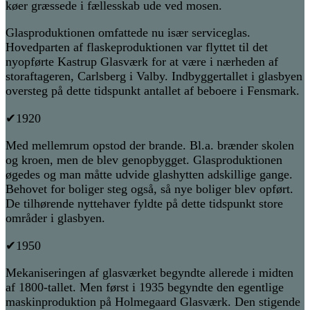
køer græssede i fællesskab ude ved mosen.
Glasproduktionen omfattede nu især serviceglas.
Hovedparten af flaskeproduktionen var flyttet til det
nyopførte Kastrup Glasværk for at være i nærheden af
storaftageren, Carlsberg i Valby. Indbyggertallet i glasbyen
oversteg på dette tidspunkt antallet af beboere i Fensmark.
✔1920
Med mellemrum opstod der brande. Bl.a. brænder skolen
og kroen, men de blev genopbygget. Glasproduktionen
øgedes og man måtte udvide glashytten adskillige gange.
Behovet for boliger steg også, så nye boliger blev opført.
De tilhørende nyttehaver fyldte på dette tidspunkt store
områder i glasbyen.
✔1950
Mekaniseringen af glasværket begyndte allerede i midten
af 1800-tallet. Men først i 1935 begyndte den egentlige
maskinproduktion på Holmegaard Glasværk. Den stigende