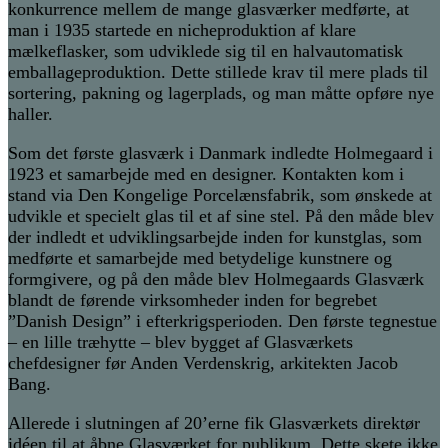
konkurrence mellem de mange glasværker medførte, at
man i 1935 startede en nicheproduktion af klare
mælkeflasker, som udviklede sig til en halvautomatisk
emballageproduktion. Dette stillede krav til mere plads til
sortering, pakning og lagerplads, og man måtte opføre nye
haller.
Som det første glasværk i Danmark indledte Holmegaard i
1923 et samarbejde med en designer. Kontakten kom i
stand via Den Kongelige Porcelænsfabrik, som ønskede at
udvikle et specielt glas til et af sine stel. På den måde blev
der indledt et udviklingsarbejde inden for kunstglas, som
medførte et samarbejde med betydelige kunstnere og
formgivere, og på den måde blev Holmegaards Glasværk
blandt de førende virksomheder inden for begrebet
”Danish Design” i efterkrigsperioden. Den første tegnestue
– en lille træhytte – blev bygget af Glasværkets
chefdesigner før Anden Verdenskrig, arkitekten Jacob
Bang.
Allerede i slutningen af 20’erne fik Glasværkets direktør
idéen til at åbne Glasværket for publikum. Dette skete ikke