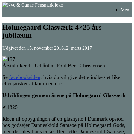
Gå
Menu
til
indhold
Holmegaard Glasværk-4×25 års
jubilæum
Udgivet den
15. november 2016
12. marts 2017
Årstal ukendt. Udlånt af Poul Bent Christensen.
Se
facebooksiden
, hvis du vil give dette indlæg et like,
eller ønsker at kommentere.
Udviklingen gennem årene på Holmegaard Glasværk
✔1825
Ideen til opbygningen af en glashytte i Danmark opstod
hos godsejer Danneskiold Samsøe på Holmegaard Gods,
men det blev hans enke, Henriette Danneskiold-Samsøe,