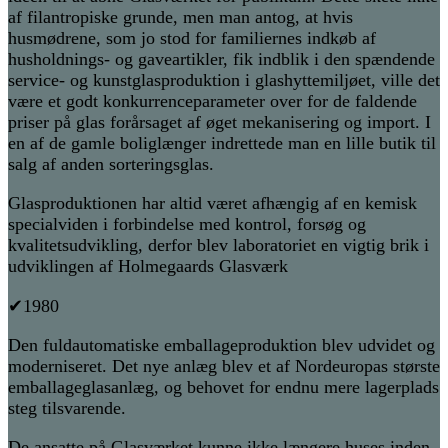
af filantropiske grunde, men man antog, at hvis
husmødrene, som jo stod for familiernes indkøb af
husholdnings- og gaveartikler, fik indblik i den spændende
service- og kunstglasproduktion i glashyttemiljøet, ville det
være et godt konkurrenceparameter over for de faldende
priser på glas forårsaget af øget mekanisering og import. I
en af de gamle boliglænger indrettede man en lille butik til
salg af anden sorteringsglas.
Glasproduktionen har altid været afhængig af en kemisk
specialviden i forbindelse med kontrol, forsøg og
kvalitetsudvikling, derfor blev laboratoriet en vigtig brik i
udviklingen af Holmegaards Glasværk
✔1980
Den fuldautomatiske emballageproduktion blev udvidet og
moderniseret. Det nye anlæg blev et af Nordeuropas største
emballageglasanlæg, og behovet for endnu mere lagerplads
steg tilsvarende.
De ansatte på Glasværket kunne ikke længere huses inden