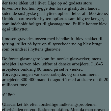
der førte idéen ud i livet. Lige op ad godsets store
tørvemose lod hun bygge den første glashytte i landet,
siden de små jyske glashytters ophør i løbet af 1600-årene.
Umiddelbart ov
erfor hytten opførtes samtidig tre længer,
som indeholdt boliger til glasmagerne. Et lille kontor blev
også tilknyttet.
I mosen gravedes tørven med håndkraft, blev stakket til
tørring, trillet på børe op til tørveboderne og blev brugt
som brændsel i hyttens glasovne.
De første glasmagere kom fra norske glasværker, mens
arbejdet i tørven blev udført af danske arbejdere. I 1845
arbejdede omkring 80 mand på selve værket.
Tørvegravningen var sæsonarbejde, og om sommeren
arbejdede 300-400 mand i døgndrift med at skære op til 20
millioner tørv
✔1860
Glasværket fik efter forskellige indkøringsproblemer
efterhånden en god flaskeproduktion. Men da man prøvede