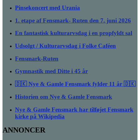
Pinsekoncert med Urania
1. etape af Fensmark- Ruten den 7. juni 2026
En fantastisk kulturarvsdag i en propfyldt sal
Udsolgt / Kulturarvsdag i Folke Caféen
Fensmark-Ruten
Gymnastik med Ditte i 45 år
🇩🇰 Nye & Gamle Fensmark fylder 11 år 🇩🇰
Historien om Nye & Gamle Fensmark
Nye & Gamle Fensmark har tilføjet Fensmark
kirke på Wikipedia
ANNONCER