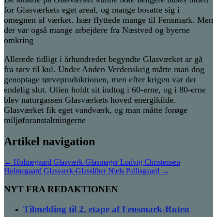
for Glasværkets eget areal, og mange bosatte sig i
omegnen af værket. Især flyttede mange til Fensmark. Men
der var også mange arbejdere fra Næstved og byerne
omkring
Allerede tidligt i århundredet begyndte Glasværket ar gå
fra tørv til kul. Under Anden Verdenskrig måtte man dog
genoptage tørveproduktionen, men efter krigen var det
endelig slut. Olien holdt sit indtog i 60-erne, og i 80-erne
blev naturgassen Glasværkets hoved energikilde.
Glasværket fik eget vandværk, og man måtte forøge
miljøforanstaltningerne
Artikel navigation
←
Holmegaard Glasværk-Glasmager Ludvig Christensen
Holmegaard Glasværk-Glassliber Niels Pallisgaard
→
NYT FRA REDAKTIONEN
Tilmelding til 2. etape af Fensmark-Ruten