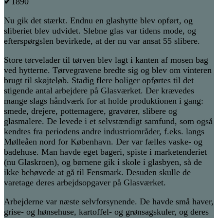
✔1890
Nu gik det stærkt. Endnu en glashytte blev opført, og
sliberiet blev udvidet. Slebne glas var tidens mode, og
efterspørgslen bevirkede, at der nu var ansat 55 slibere.
Store tørvelader til tørven blev lagt i kanten af mosen bag
ved hytterne. Tørvegravene bredte sig og blev om vinteren
brugt til skøjteløb. Stadig flere boliger opførtes til det
stigende antal arbejdere på Glasværket. Der krævedes
mange slags håndværk for at holde produktionen i gang:
smede, drejere, pottemagere, gravører, slibere og
glasmalere. De levede i et selvstændigt samfund, som også
kendtes fra periodens andre industriområder, f.eks. langs
Mølleåen nord for København. Der var fælles vaske- og
badehuse. Man havde eget bageri, spiste i marketenderiet
(nu Glaskroen), og børnene gik i skole i glasbyen, så de
ikke behøvede at gå til Fensmark. Desuden skulle de
varetage deres arbejdsopgaver på Glasværket.
Arbejderne var næste selvforsynende. De havde små haver,
grise- og hønsehuse, kartoffel- og grønsagskuler, og deres