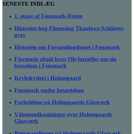
SENESTE INDLÆG
1. etape af Fensmark-Ruten
Historien bag Flemming Thaulows Schlüters
grav
Historien om Forsamlingshuset i Fensmark
Fjortende afsnit hvor Ole fortæller om sin
barndom i Fensmark
Krybskytteri i Holmegaard
Fensmark under besættelsen
Forholdene på Holmegaards Glasværk
Våbennedkastninger over Holmegaards
Glasværk
Prøvesamlingen på Holmegaards Glasværk