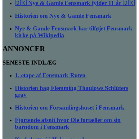
🇩🇰 Nye & Gamle Fensmark fylder 11 år 🇩🇰
Historien om Nye & Gamle Fensmark
Nye & Gamle Fensmark har tilføjet Fensmark
kirke på Wikipedia
ANNONCER
SENESTE INDLÆG
1. etape af Fensmark-Ruten
Historien bag Flemming Thaulows Schlüters
grav
Historien om Forsamlingshuset i Fensmark
Fjortende afsnit hvor Ole fortæller om sin
barndom i Fensmark