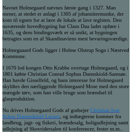
Navnet Holmegaard nævnes første gang i 1327. Man
mener, at stedet er anlagt i 1305 af johannitermunke, der
kom til egnen for at lære de lokale at lave teglsten. Den
nuværende hovedbygning har Claus Daa ladet opføre i
1635, og dens bindingsværk er så unikt, at bygningen
betragtes som en af Skandinaviens mest bevaringsværdige.
Holmegaaard Gods ligger i Holme Olstrup Sogn i Næstved
Kommune.
I 1670 lod kongen Otto Krabbe overtage Holmegaard, og i
1801 købte Christian Conrad Sophus Dannskiold-Samsøe.
Han havde Gisselfeld, og hans interesse for Holmegaard
skyldtes den nærliggende Holmegaard Mose med den store
mængde tørv, som han ville bruge som brændsel til
glasproduktion.
Nu drives Holmegaard Gods af godsejer
Christian Ivar
Schau Danneskiold Lassen
, og indtægterne kommer fra
landbrug, jagt- og fiskeri, brændesalg, boligudlejning samt
udlejning af Skovridersalen til konferencer, fester m.m..