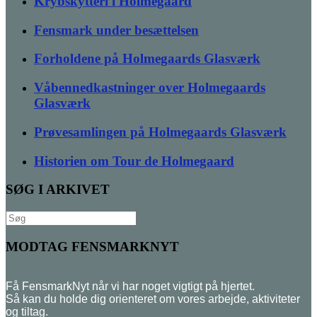
Krybskytteri i Holmegaard
Fensmark under besættelsen
Forholdene på Holmegaards Glasværk
Våbennedkastninger over Holmegaards
Glasværk
Prøvesamlingen på Holmegaards Glasværk
Historien om Tour de Holmegaard
SØG I ARKIVET
Søg
efter:
MODTAG FENSMARKNYT