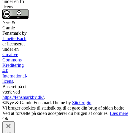
under en fri
licens
Nye &
Gamle
Fensmark
by
Linette Bach
er licenseret
under en
Creative
Commons
Kreditering
4.0
International-
licens
.
Baseret på et
værk ved
https://fensmarkby.dk/
.
©Nye & Gamle Fensmark
Theme by
SiteOrigin
Vi bruger cookies til statistik og til at gøre din brug af siden bedre.
Ved at forsætte på siden accepterer du brugen af cookies.
Læs mere
.
Ok
Luk