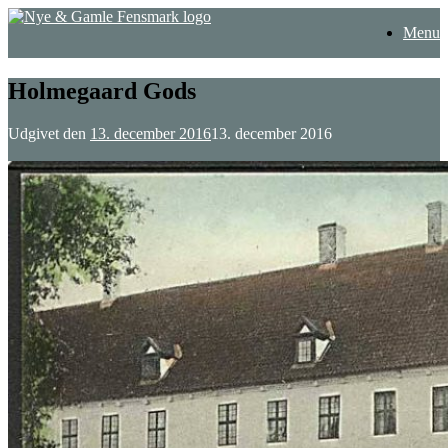
Gå
Menu
til
indhold
Holmegaard Gods
Udgivet den
13. december 2016
13. december 2016