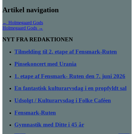
Artikel navigation
←
Holmegaard Gods
Holmegaard Gods
→
NYT FRA REDAKTIONEN
Tilmelding til 2. etape af Fensmark-Ruten
Pinsekoncert med Urania
1. etape af Fensmark- Ruten den 7. juni 2026
En fantastisk kulturarvsdag i en propfyldt sal
Udsolgt / Kulturarvsdag i Folke Caféen
Fensmark-Ruten
Gymnastik med Ditte i 45 år