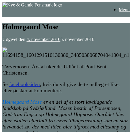
Gå
Menu
til
indhold
Holmegaard Mose
Udgivet den
4. november 2016
5. november 2016
Tørvemosen. Årstal ukendt. Udlånt af Poul Bent
Christensen.
Se
facebooksiden
, hvis du vil give dette indlæg et like,
eller ønsker at kommentere.
Holmegaard Mose
er en del af et stort lavtliggende
landskab på Sydsjælland. Mosen består af Porsemosen,
Gødstrup Engsø og Holmegaard Højmose. Området blev
efter istiden efterladt fra isens tilbagetrækning som en stor
lavvandet sø, der med tiden blev tilgroet med ellesump og