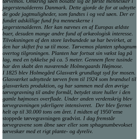
tørvemos. Omkring søen bosatte sig de første mennesker i
jægerstenalderens Danmark. Dette gjorde de for at udnytte
de gode jagtmuligheder, som fandtes i og ved søen. Der er
fundet adskillige fund fra menneskerne i
jægerstenalderen. Her kan nævnes en af Europas ældste
buer, desuden mange andre fund af arkæologisk interesse.
Tilvoksningen af den store lavbundede sø har bevirket, at
den har skiftet fra sø til mose. Tørvemos planten sphagnum
overtog tilgroningen. Planten har fortsat sin vækst lag på
lag, med en tykkelse på ca. 5 meter. Gennem flere tusinde
har den skabt den nuværende Holmegaards Højmose.
I 1825 blev Holmegård Glasværk grundlagt syd for mosen.
Glasværket udnyttede tørven frem til 1924 som brændsel til
glasværkets produktion, og har sammen med den øvrige
tørvegravning til andre formål, betydet store huller i den
gamle højmoses overflade. Under anden verdenskrig blev
tørvegravningen yderligere intensiveret. Der blev fjernet
helt op til 30.000 tons om året. I midten af
1950’erne
stoppede tørvegravningen gradvist.
I dag fremstår
tørvegravene som åbne søer eller som sphagnumbevokset
tørveskær med et rigt plante- og dyreliv.