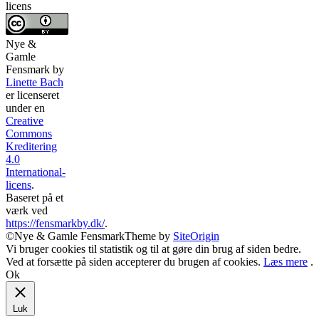
licens
Nye &
Gamle
Fensmark
by
Linette Bach
er licenseret
under en
Creative
Commons
Kreditering
4.0
International-
licens
.
Baseret på et
værk ved
https://fensmarkby.dk/
.
©Nye & Gamle Fensmark
Theme by
SiteOrigin
Vi bruger cookies til statistik og til at gøre din brug af siden bedre.
Ved at forsætte på siden accepterer du brugen af cookies.
Læs mere
.
Ok
Luk