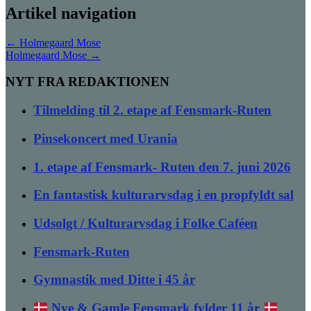
Artikel navigation
←
Holmegaard Mose
Holmegaard Mose
→
NYT FRA REDAKTIONEN
Tilmelding til 2. etape af Fensmark-Ruten
Pinsekoncert med Urania
1. etape af Fensmark- Ruten den 7. juni 2026
En fantastisk kulturarvsdag i en propfyldt sal
Udsolgt / Kulturarvsdag i Folke Caféen
Fensmark-Ruten
Gymnastik med Ditte i 45 år
Nye & Gamle Fensmark fylder 11 år