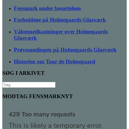
Fensmark under besættelsen
Forholdene på Holmegaards Glasværk
Våbennedkastninger over Holmegaards
Glasværk
Prøvesamlingen på Holmegaards Glasværk
Historien om Tour de Holmegaard
SØG I ARKIVET
Søg
efter:
MODTAG FENSMARKNYT