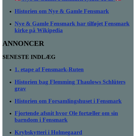
Historien om Nye & Gamle Fensmark
Nye & Gamle Fensmark har tilføjet Fensmark
kirke på Wikipedia
ANNONCER
SENESTE INDLÆG
1. etape af Fensmark-Ruten
Historien bag Flemming Thaulows Schlüters
grav
Historien om Forsamlingshuset i Fensmark
Fjortende afsnit hvor Ole fortæller om sin
barndom i Fensmark
Krybskytteri i Holmegaard