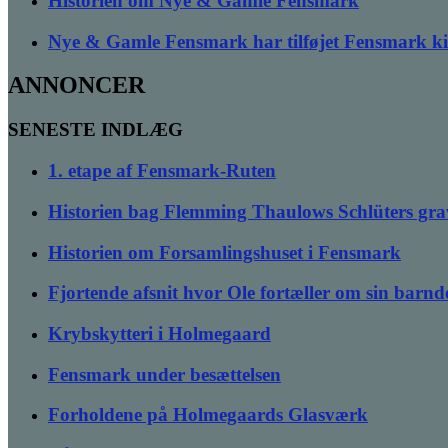
Historien om Nye & Gamle Fensmark
Nye & Gamle Fensmark har tilføjet Fensmark k
ANNONCER
SENESTE INDLÆG
1. etape af Fensmark-Ruten
Historien bag Flemming Thaulows Schlüters gra
Historien om Forsamlingshuset i Fensmark
Fjortende afsnit hvor Ole fortæller om sin bar
Krybskytteri i Holmegaard
Fensmark under besættelsen
Forholdene på Holmegaards Glasværk