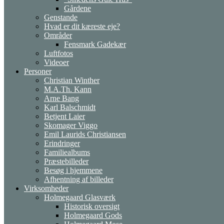
Gårdene
Genstande
Hvad er dit kæreste eje?
Områder
Fensmark Gadekær
Luftfotos
Videoer
Personer
Christian Winther
M.A.Th. Kann
Arne Bang
Karl Balschmidt
Betjent Laier
Skomager Viggo
Emil Laurids Christiansen
Erindringer
Familiealbums
Præstebilleder
Besøg i hjemmene
Afhentning af billeder
Virksomheder
Holmegaard Glasværk
Historisk oversigt
Holmegaard Gods