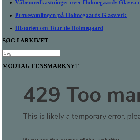
Våbennedkastninger over Holmegaards Glasvæ
Prøvesamlingen på Holmegaards Glasværk
Historien om Tour de Holmegaard
SØG I ARKIVET
Søg
efter:
MODTAG FENSMARKNYT