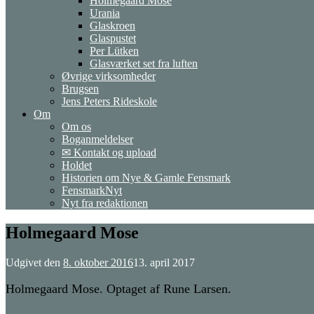
Holmegaard Mose
Urania
Glaskroen
Glaspustet
Per Lütken
Glasværket set fra luften
Øvrige virksomheder
Brugsen
Jens Peters Rideskole
Om
Om os
Boganmeldelser
✉ Kontakt og upload
Holdet
Historien om Nye & Gamle Fensmark
FensmarkNyt
Nyt fra redaktionen
Holmegaard Mose
Udgivet den
8. oktober 2016
13. april 2017
Holmegaard Mose. Optaget af Rune Larsen.