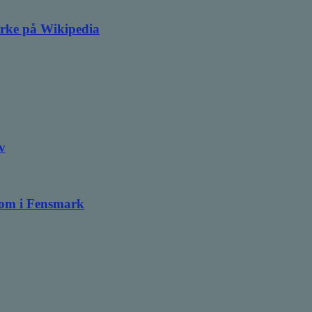
irke på Wikipedia
v
ndom i Fensmark