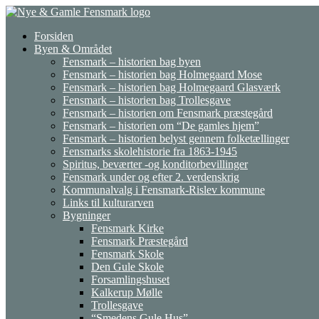
Gå
til
Forsiden
indhold
Byen & Området
Fensmark – historien bag byen
Fensmark – historien bag Holmegaard Mose
Fensmark – historien bag Holmegaard Glasværk
Fensmark – historien bag Trollesgave
Fensmark – historien om Fensmark præstegård
Fensmark – historien om “De gamles hjem”
Fensmark – historien belyst gennem folketællinger
Fensmarks skolehistorie fra 1863-1945
Spiritus, beværter -og konditorbevillinger
Fensmark under og efter 2. verdenskrig
Kommunalvalg i Fensmark-Rislev kommune
Links til kulturarven
Bygninger
Fensmark Kirke
Fensmark Præstegård
Fensmark Skole
Den Gule Skole
Forsamlingshuset
Kalkerup Mølle
Trollesgave
“Smedens Gule Hus”