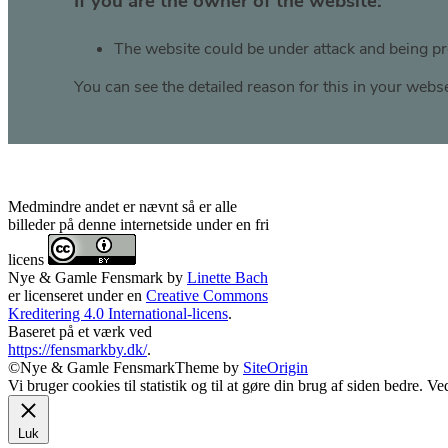
Medmindre andet er nævnt så er alle
billeder på denne internetside under en fri
licens
Nye & Gamle Fensmark
by
Linette Bach
er licenseret under en
Creative Commons
Kreditering 4.0 International-licens
.
Baseret på et værk ved
https://fensmarkby.dk/
.
©Nye & Gamle Fensmark
Theme by
SiteOrigin
Vi bruger cookies til statistik og til at gøre din brug af siden bedre. 
Luk