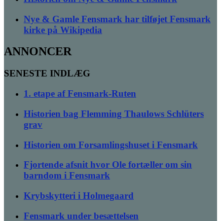
Nye & Gamle Fensmark har tilføjet Fensmark
kirke på Wikipedia
ANNONCER
SENESTE INDLÆG
1. etape af Fensmark-Ruten
Historien bag Flemming Thaulows Schlüters
grav
Historien om Forsamlingshuset i Fensmark
Fjortende afsnit hvor Ole fortæller om sin
barndom i Fensmark
Krybskytteri i Holmegaard
Fensmark under besættelsen