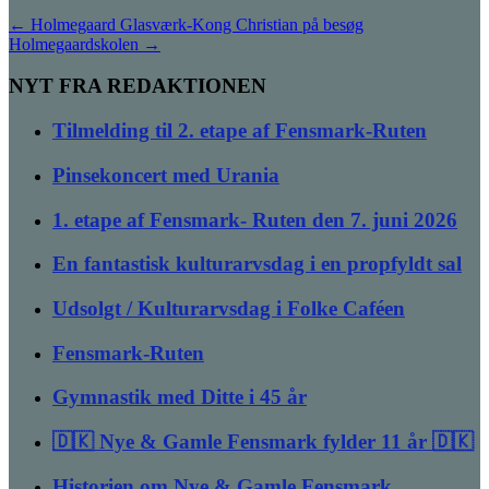
←
Holmegaard Glasværk-Kong Christian på besøg
Holmegaardskolen
→
NYT FRA REDAKTIONEN
Tilmelding til 2. etape af Fensmark-Ruten
Pinsekoncert med Urania
1. etape af Fensmark- Ruten den 7. juni 2026
En fantastisk kulturarvsdag i en propfyldt sal
Udsolgt / Kulturarvsdag i Folke Caféen
Fensmark-Ruten
Gymnastik med Ditte i 45 år
🇩🇰 Nye & Gamle Fensmark fylder 11 år 🇩🇰
Historien om Nye & Gamle Fensmark