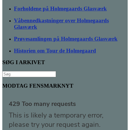
Forholdene på Holmegaards Glasværk
Våbennedkastninger over Holmegaards
Glasværk
Prøvesamlingen på Holmegaards Glasværk
Historien om Tour de Holmegaard
SØG I ARKIVET
Søg
efter:
MODTAG FENSMARKNYT