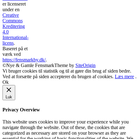
er licenseret
under en
Creative
Commons
Kreditering
4.0
International-
licens
.
Baseret på et
værk ved
https://fensmarkby.dk/
.
©Nye & Gamle Fensmark
Theme by
SiteOrigin
Vi bruger cookies til statistik og til at gøre din brug af siden bedre.
Ved at forsætte på siden accepterer du brugen af cookies.
Læs mere
.
Ok
Luk
Privacy Overview
This website uses cookies to improve your experience while you
navigate through the website. Out of these, the cookies that are
categorized as necessary are stored on your browser as they are
essential for the working of basic functionalities of the website. We