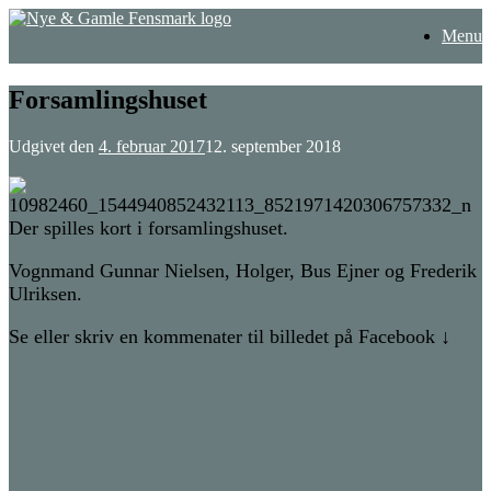
Gå
Menu
til
indhold
Forsamlingshuset
Udgivet den
4. februar 2017
12. september 2018
Der spilles kort i forsamlingshuset.
Vognmand Gunnar Nielsen, Holger, Bus Ejner og Frederik
Ulriksen.
Se eller skriv en kommenater til billedet på Facebook ↓