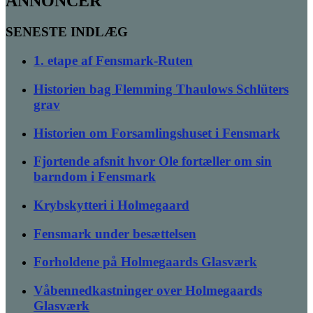
ANNONCER
SENESTE INDLÆG
1. etape af Fensmark-Ruten
Historien bag Flemming Thaulows Schlüters
grav
Historien om Forsamlingshuset i Fensmark
Fjortende afsnit hvor Ole fortæller om sin
barndom i Fensmark
Krybskytteri i Holmegaard
Fensmark under besættelsen
Forholdene på Holmegaards Glasværk
Våbennedkastninger over Holmegaards
Glasværk