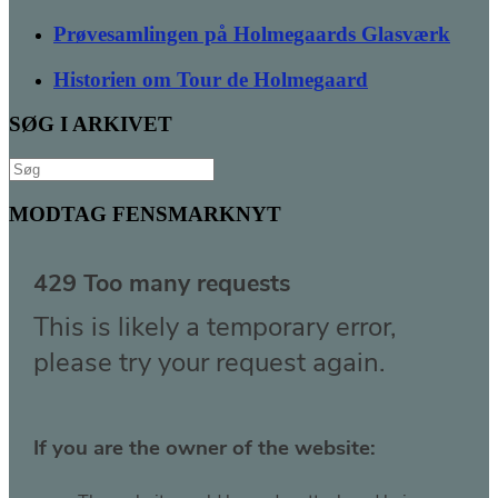
Prøvesamlingen på Holmegaards Glasværk
Historien om Tour de Holmegaard
SØG I ARKIVET
Søg
efter:
MODTAG FENSMARKNYT