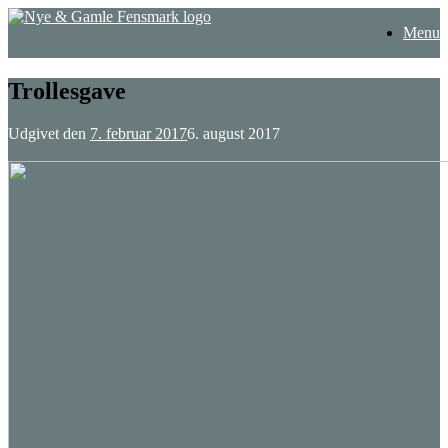
Gå
Menu
til
indhold
Trollesgave
Udgivet den
7. februar 2017
6. august 2017