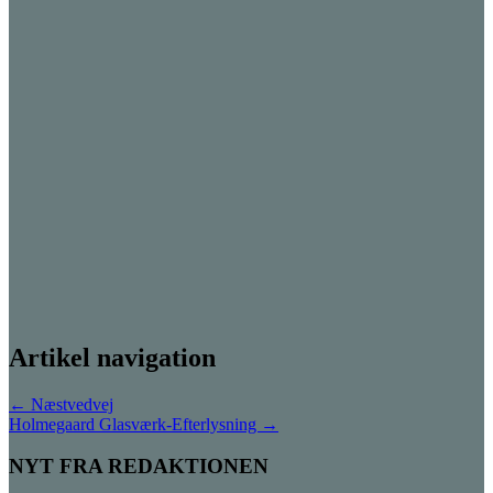
Artikel navigation
←
Næstvedvej
Holmegaard Glasværk-Efterlysning
→
NYT FRA REDAKTIONEN