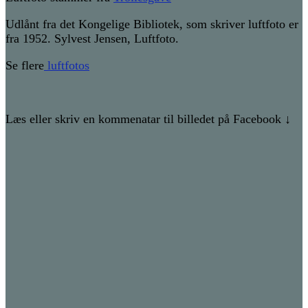
Udlånt fra det Kongelige Bibliotek, som skriver luftfoto er
fra 1952. Sylvest Jensen, Luftfoto.
Se flere
luftfotos
Læs eller skriv en kommenatar til billedet på Facebook ↓