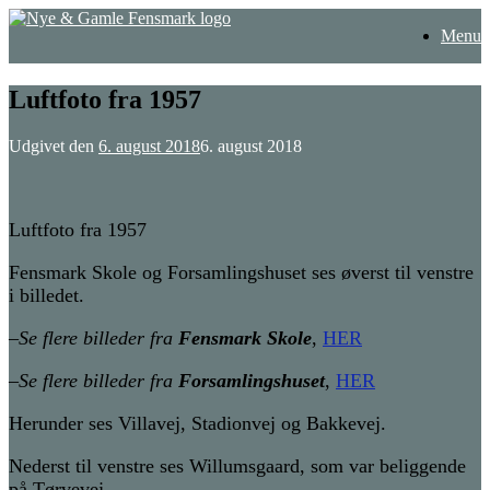
Gå
Menu
til
indhold
Luftfoto fra 1957
Udgivet den
6. august 2018
6. august 2018
Luftfoto fra 1957
Fensmark Skole og Forsamlingshuset ses øverst til venstre
i billedet.
–
Se flere billeder fra
Fensmark Skole
,
HER
–
Se flere billeder fra
Forsamlingshuset
,
HER
Herunder ses Villavej, Stadionvej og Bakkevej.
Nederst til venstre ses Willumsgaard, som var beliggende
på Tørvevej.