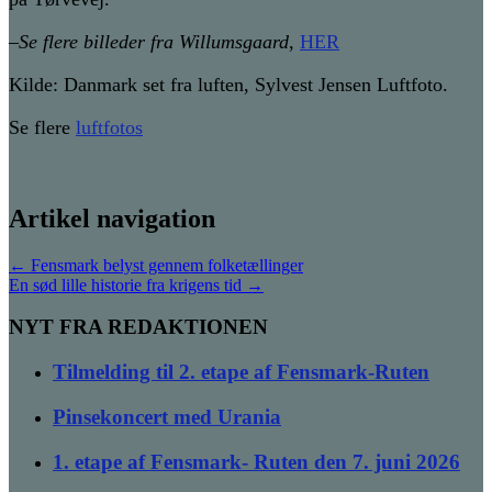
–
Se flere billeder fra Willumsgaard
,
HER
Kilde: Danmark set fra luften, Sylvest Jensen Luftfoto.
Se flere
luftfotos
Artikel navigation
←
Fensmark belyst gennem folketællinger
En sød lille historie fra krigens tid
→
NYT FRA REDAKTIONEN
Tilmelding til 2. etape af Fensmark-Ruten
Pinsekoncert med Urania
1. etape af Fensmark- Ruten den 7. juni 2026