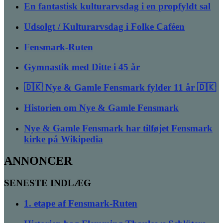
En fantastisk kulturarvsdag i en propfyldt sal
Udsolgt / Kulturarvsdag i Folke Caféen
Fensmark-Ruten
Gymnastik med Ditte i 45 år
🇩🇰 Nye & Gamle Fensmark fylder 11 år 🇩🇰
Historien om Nye & Gamle Fensmark
Nye & Gamle Fensmark har tilføjet Fensmark
kirke på Wikipedia
ANNONCER
SENESTE INDLÆG
1. etape af Fensmark-Ruten