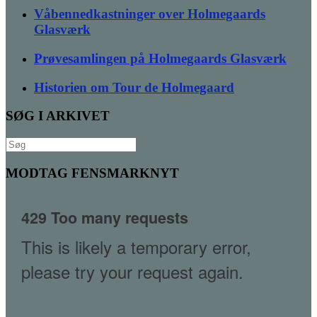
Våbennedkastninger over Holmegaards
Glasværk
Prøvesamlingen på Holmegaards Glasværk
Historien om Tour de Holmegaard
SØG I ARKIVET
Søg
efter:
MODTAG FENSMARKNYT