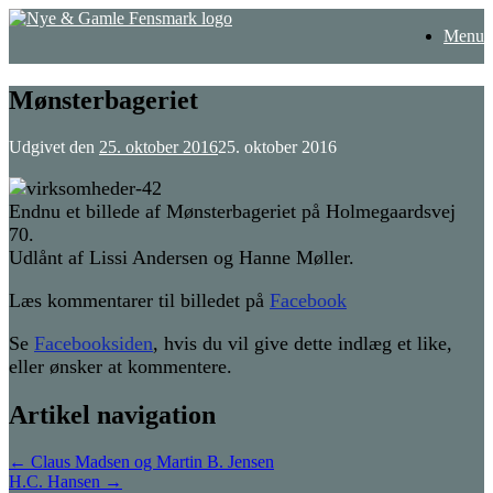
Gå
Menu
til
indhold
Mønsterbageriet
Udgivet den
25. oktober 2016
25. oktober 2016
Endnu et billede af Mønsterbageriet på Holmegaardsvej
70.
Udlånt af Lissi Andersen og Hanne Møller.
Læs kommentarer til billedet på
Facebook
Se
Facebooksiden
, hvis du vil give dette indlæg et like,
eller ønsker at kommentere.
Artikel navigation
←
Claus Madsen og Martin B. Jensen
H.C. Hansen
→