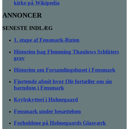
kirke på Wikipedia
ANNONCER
SENESTE INDLÆG
1. etape af Fensmark-Ruten
Historien bag Flemming Thaulows Schlüters
grav
Historien om Forsamlingshuset i Fensmark
Fjortende afsnit hvor Ole fortæller om sin
barndom i Fensmark
Krybskytteri i Holmegaard
Fensmark under besættelsen
Forholdene på Holmegaards Glasværk