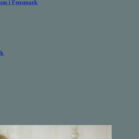
ndom i Fensmark
rk