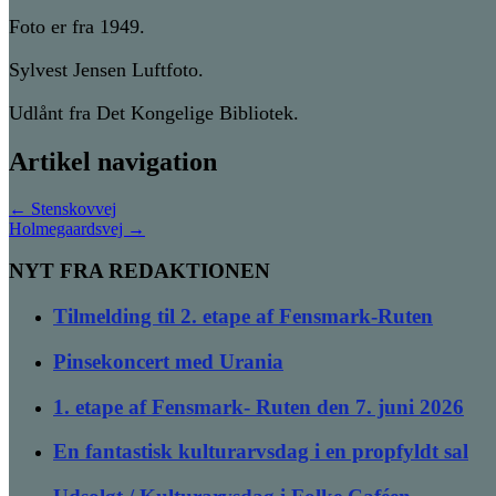
Foto er fra 1949.
Sylvest Jensen Luftfoto.
Udlånt fra Det Kongelige Bibliotek.
Artikel navigation
←
Stenskovvej
Holmegaardsvej
→
NYT FRA REDAKTIONEN
Tilmelding til 2. etape af Fensmark-Ruten
Pinsekoncert med Urania
1. etape af Fensmark- Ruten den 7. juni 2026
En fantastisk kulturarvsdag i en propfyldt sal