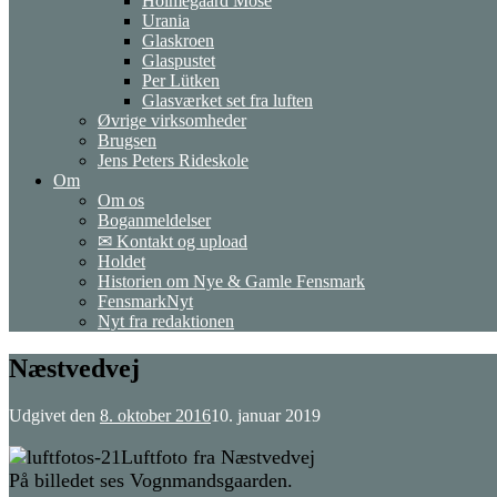
Holmegaard Mose
Urania
Glaskroen
Glaspustet
Per Lütken
Glasværket set fra luften
Øvrige virksomheder
Brugsen
Jens Peters Rideskole
Om
Om os
Boganmeldelser
✉ Kontakt og upload
Holdet
Historien om Nye & Gamle Fensmark
FensmarkNyt
Nyt fra redaktionen
Næstvedvej
Udgivet den
8. oktober 2016
10. januar 2019
Luftfoto fra Næstvedvej
På billedet ses Vognmandsgaarden.