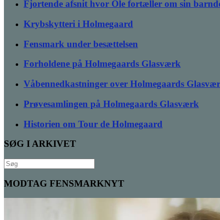
Fjortende afsnit hvor Ole fortæller om sin bar
Krybskytteri i Holmegaard
Fensmark under besættelsen
Forholdene på Holmegaards Glasværk
Våbennedkastninger over Holmegaards Glasvæ
Prøvesamlingen på Holmegaards Glasværk
Historien om Tour de Holmegaard
SØG I ARKIVET
Søg
efter:
MODTAG FENSMARKNYT