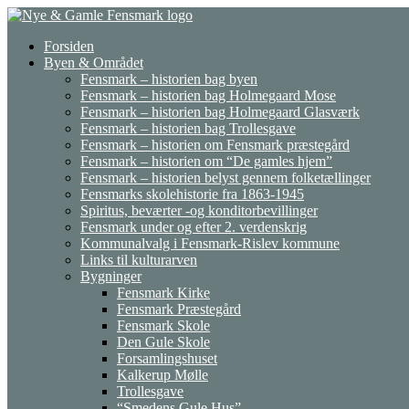
Gå
til
Forsiden
indhold
Byen & Området
Fensmark – historien bag byen
Fensmark – historien bag Holmegaard Mose
Fensmark – historien bag Holmegaard Glasværk
Fensmark – historien bag Trollesgave
Fensmark – historien om Fensmark præstegård
Fensmark – historien om “De gamles hjem”
Fensmark – historien belyst gennem folketællinger
Fensmarks skolehistorie fra 1863-1945
Spiritus, beværter -og konditorbevillinger
Fensmark under og efter 2. verdenskrig
Kommunalvalg i Fensmark-Rislev kommune
Links til kulturarven
Bygninger
Fensmark Kirke
Fensmark Præstegård
Fensmark Skole
Den Gule Skole
Forsamlingshuset
Kalkerup Mølle
Trollesgave
“Smedens Gule Hus”