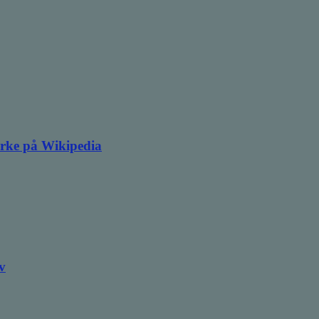
irke på Wikipedia
v