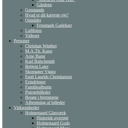
Gårdene
Genstande
Hvad er dit kæreste eje?
Områder
Fensmark Gadekær
Luftfotos
Videoer
Personer
Christian Winther
M.A.Th. Kann
Arne Bang
Karl Balschmidt
Betjent Laier
Skomager Viggo
Emil Laurids Christiansen
Erindringer
Familiealbums
Præstebilleder
Besøg i hjemmene
Afhentning af billeder
Virksomheder
Holmegaard Glasværk
Historisk oversigt
Holmegaard Gods