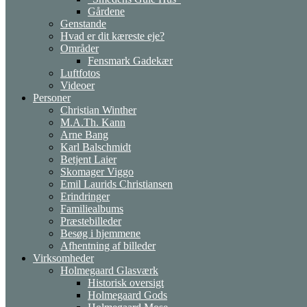
Gårdene
Genstande
Hvad er dit kæreste eje?
Områder
Fensmark Gadekær
Luftfotos
Videoer
Personer
Christian Winther
M.A.Th. Kann
Arne Bang
Karl Balschmidt
Betjent Laier
Skomager Viggo
Emil Laurids Christiansen
Erindringer
Familiealbums
Præstebilleder
Besøg i hjemmene
Afhentning af billeder
Virksomheder
Holmegaard Glasværk
Historisk oversigt
Holmegaard Gods