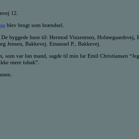
nvej 12.
se
blev brugt som brændsel.
De byggede huse til: Hermod Vinzentsen, Holmegaardsvej, Emi
org Jensen, Bakkevej. Emanuel P., Bakkevej.
n, som var lun mand, sagde til min far Emil Christiansen “Jeg
ikke mere tobak”.
ansen.