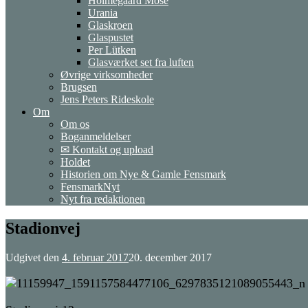
Holmegaard Mose
Urania
Glaskroen
Glaspustet
Per Lütken
Glasværket set fra luften
Øvrige virksomheder
Brugsen
Jens Peters Rideskole
Om
Om os
Boganmeldelser
✉ Kontakt og upload
Holdet
Historien om Nye & Gamle Fensmark
FensmarkNyt
Nyt fra redaktionen
Stadionvej
Udgivet den
4. februar 2017
20. december 2017