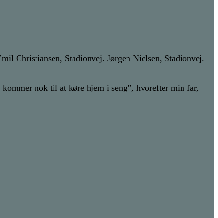
l Christiansen, Stadionvej. Jørgen Nielsen, Stadionvej.
 kommer nok til at køre hjem i seng”, hvorefter min far,