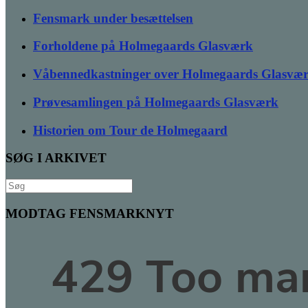
Fensmark under besættelsen
Forholdene på Holmegaards Glasværk
Våbennedkastninger over Holmegaards Glasvæ
Prøvesamlingen på Holmegaards Glasværk
Historien om Tour de Holmegaard
SØG I ARKIVET
Søg
efter:
MODTAG FENSMARKNYT