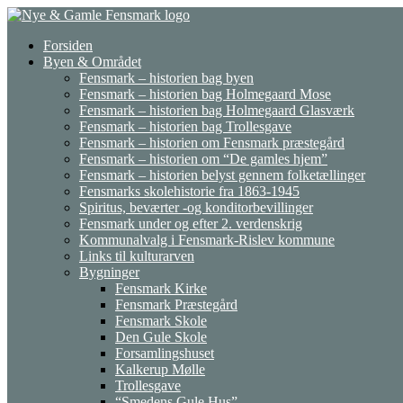
Gå
til
Forsiden
indhold
Byen & Området
Fensmark – historien bag byen
Fensmark – historien bag Holmegaard Mose
Fensmark – historien bag Holmegaard Glasværk
Fensmark – historien bag Trollesgave
Fensmark – historien om Fensmark præstegård
Fensmark – historien om “De gamles hjem”
Fensmark – historien belyst gennem folketællinger
Fensmarks skolehistorie fra 1863-1945
Spiritus, beværter -og konditorbevillinger
Fensmark under og efter 2. verdenskrig
Kommunalvalg i Fensmark-Rislev kommune
Links til kulturarven
Bygninger
Fensmark Kirke
Fensmark Præstegård
Fensmark Skole
Den Gule Skole
Forsamlingshuset
Kalkerup Mølle
Trollesgave
“Smedens Gule Hus”