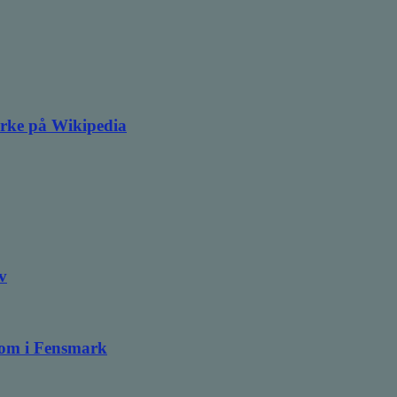
irke på Wikipedia
v
ndom i Fensmark