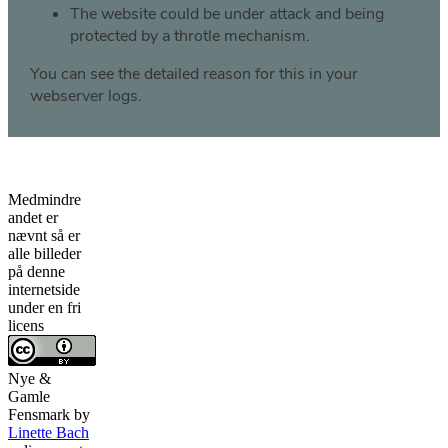
Medmindre
andet er
nævnt så er
alle billeder
på denne
internetside
under en fri
licens
Nye &
Gamle
Fensmark
by
Linette Bach