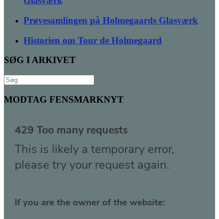
Glasværk
Prøvesamlingen på Holmegaards Glasværk
Historien om Tour de Holmegaard
SØG I ARKIVET
Søg
efter:
MODTAG FENSMARKNYT