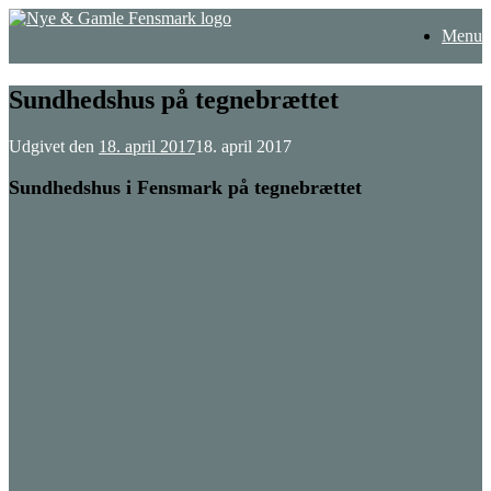
Gå
Menu
til
indhold
Sundhedshus på tegnebrættet
Udgivet den
18. april 2017
18. april 2017
Sundhedshus i Fensmark på tegnebrættet