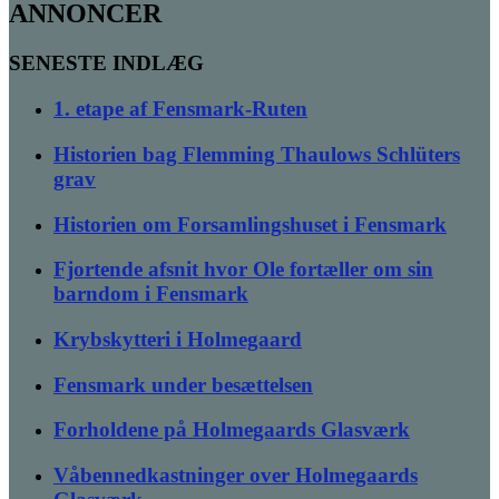
ANNONCER
SENESTE INDLÆG
1. etape af Fensmark-Ruten
Historien bag Flemming Thaulows Schlüters
grav
Historien om Forsamlingshuset i Fensmark
Fjortende afsnit hvor Ole fortæller om sin
barndom i Fensmark
Krybskytteri i Holmegaard
Fensmark under besættelsen
Forholdene på Holmegaards Glasværk
Våbennedkastninger over Holmegaards