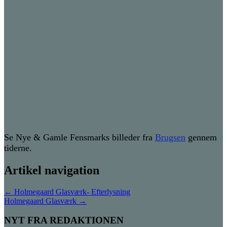
Se Nye & Gamle Fensmarks billeder fra
Brugsen
gennem
tiderne.
Artikel navigation
←
Holmegaard Glasværk- Efterlysning
Holmegaard Glasværk
→
NYT FRA REDAKTIONEN