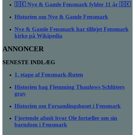
🇩🇰 Nye & Gamle Fensmark fylder 11 år 🇩🇰
Historien om Nye & Gamle Fensmark
Nye & Gamle Fensmark har tilføjet Fensmark
kirke på Wikipedia
ANNONCER
SENESTE INDLÆG
1. etape af Fensmark-Ruten
Historien bag Flemming Thaulows Schlüters
grav
Historien om Forsamlingshuset i Fensmark
Fjortende afsnit hvor Ole fortæller om sin
barndom i Fensmark