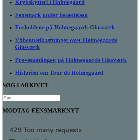
Krybskytteri i Holmegaard
Fensmark under besættelsen
Forholdene på Holmegaards Glasværk
Våbennedkastninger over Holmegaards
Glasværk
Prøvesamlingen på Holmegaards Glasværk
Historien om Tour de Holmegaard
SØG I ARKIVET
Søg
efter:
MODTAG FENSMARKNYT