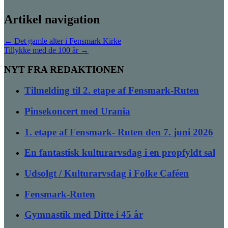
Artikel navigation
←
Det gamle alter i Fensmark Kirke
Tillykke med de 100 år
→
NYT FRA REDAKTIONEN
Tilmelding til 2. etape af Fensmark-Ruten
Pinsekoncert med Urania
1. etape af Fensmark- Ruten den 7. juni 2026
En fantastisk kulturarvsdag i en propfyldt sal
Udsolgt / Kulturarvsdag i Folke Caféen
Fensmark-Ruten
Gymnastik med Ditte i 45 år