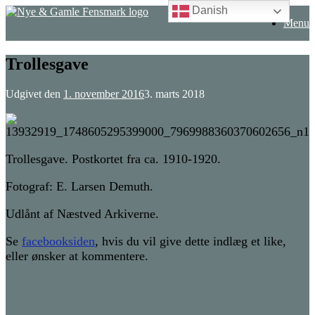
Danish
Gå
Menu
til
indhold
Trollesgave
Udgivet den
1. november 2016
3. marts 2018
Trollesgave. Postkortet fra ca. 1910-1920.
Fotograf: E. Larsen Demuth.
Udlånt af Næstved Arkiverne.
Se
facebooksiden
, hvis du vil give dette indlæg et like,
eller ønsker at kommentere.