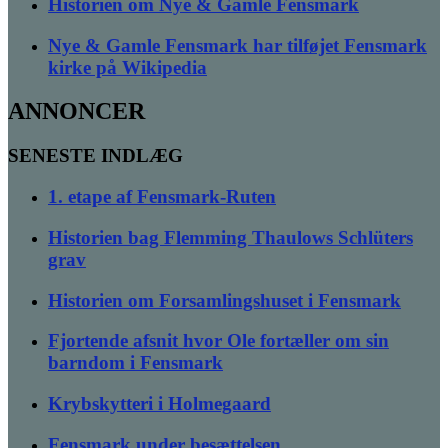
Historien om Nye & Gamle Fensmark
Nye & Gamle Fensmark har tilføjet Fensmark
kirke på Wikipedia
ANNONCER
SENESTE INDLÆG
1. etape af Fensmark-Ruten
Historien bag Flemming Thaulows Schlüters
grav
Historien om Forsamlingshuset i Fensmark
Fjortende afsnit hvor Ole fortæller om sin
barndom i Fensmark
Krybskytteri i Holmegaard
Fensmark under besættelsen