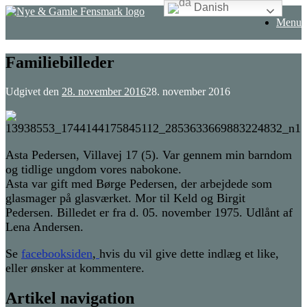
Danish
Gå
Menu
til
indhold
Familiebilleder
Udgivet den
28. november 2016
28. november 2016
Asta Pedersen, Villavej 17 (5). Var gennem min barndom
og tidlige ungdom vores nabokone.
Asta var gift med Børge Pedersen, der arbejdede som
glasmager på glasværket. Mor til Keld og Birgit
Pedersen. Billedet er fra d. 05. november 1975. Udlånt af
Lena Andersen.
Se
facebooksiden
,
hvis du vil give dette indlæg et like,
eller ønsker at kommentere.
Artikel navigation