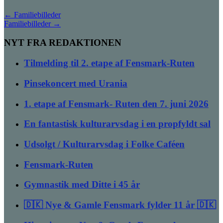
←
Familiebilleder
Familiebilleder
→
NYT FRA REDAKTIONEN
Tilmelding til 2. etape af Fensmark-Ruten
Pinsekoncert med Urania
1. etape af Fensmark- Ruten den 7. juni 2026
En fantastisk kulturarvsdag i en propfyldt sal
Udsolgt / Kulturarvsdag i Folke Caféen
Fensmark-Ruten
Gymnastik med Ditte i 45 år
🇩🇰 Nye & Gamle Fensmark fylder 11 år 🇩🇰