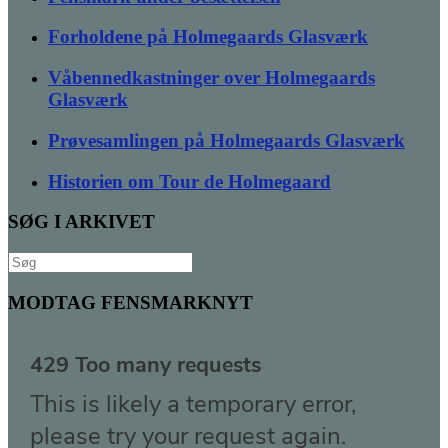
Forholdene på Holmegaards Glasværk
Våbennedkastninger over Holmegaards
Glasværk
Prøvesamlingen på Holmegaards Glasværk
Historien om Tour de Holmegaard
SØG I ARKIVET
Søg
efter:
MODTAG FENSMARKNYT