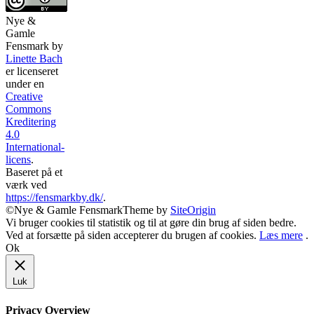
Nye &
Gamle
Fensmark
by
Linette Bach
er licenseret
under en
Creative
Commons
Kreditering
4.0
International-
licens
.
Baseret på et
værk ved
https://fensmarkby.dk/
.
©Nye & Gamle Fensmark
Theme by
SiteOrigin
Vi bruger cookies til statistik og til at gøre din brug af siden bedre.
Ved at forsætte på siden accepterer du brugen af cookies.
Læs mere
.
Ok
Luk
Privacy Overview