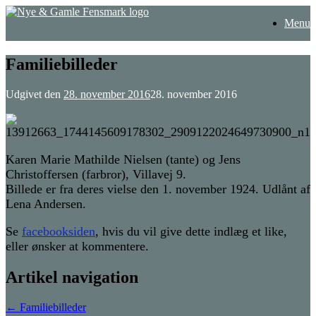
Gå
Menu
til
indhold
Familiebilleder
Udgivet den
28. november 2016
28. november 2016
Karen Marie Mathilde Nielsen (tante) og Jens
Christoffersen (farbror), Villavej 9.
Billede er fra deres vielse den 1. november 1924. Udlånt af
Lena Andersen.
Se
facebooksiden
, hvis du vil give dette indlæg et like,
eller ønsker at kommentere.
Artikel navigation
←
Familiebilleder