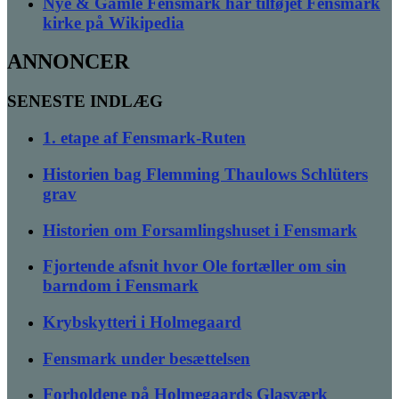
Nye & Gamle Fensmark har tilføjet Fensmark
kirke på Wikipedia
ANNONCER
SENESTE INDLÆG
1. etape af Fensmark-Ruten
Historien bag Flemming Thaulows Schlüters
grav
Historien om Forsamlingshuset i Fensmark
Fjortende afsnit hvor Ole fortæller om sin
barndom i Fensmark
Krybskytteri i Holmegaard
Fensmark under besættelsen
Forholdene på Holmegaards Glasværk