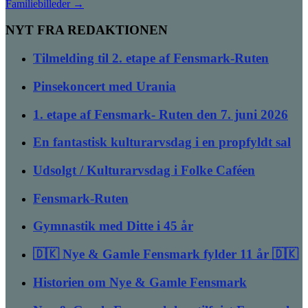
Familiebilleder
→
NYT FRA REDAKTIONEN
Tilmelding til 2. etape af Fensmark-Ruten
Pinsekoncert med Urania
1. etape af Fensmark- Ruten den 7. juni 2026
En fantastisk kulturarvsdag i en propfyldt sal
Udsolgt / Kulturarvsdag i Folke Caféen
Fensmark-Ruten
Gymnastik med Ditte i 45 år
🇩🇰 Nye & Gamle Fensmark fylder 11 år 🇩🇰
Historien om Nye & Gamle Fensmark