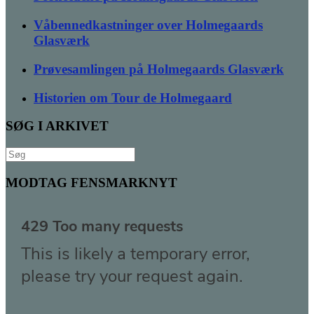
Våbennedkastninger over Holmegaards
Glasværk
Prøvesamlingen på Holmegaards Glasværk
Historien om Tour de Holmegaard
SØG I ARKIVET
Søg
efter:
MODTAG FENSMARKNYT