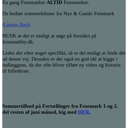
En gang Fensmarker
ALTID
Fensmarker.
De bedste sommerhilsner fra Nye & Gamle Fensmark
/
Linette Bach
HUSK at det er muligt at søge på forsiden på
fensmarkby.dk.
Ledes der efter noget specifikt, så er det muligt at finde det
ad denne vej. Desuden er det også en god idé at kigge i
indlæggene, da der ofte bliver tilført ny viden og historie
til billederne.
Sommertilbud på Fortællinger fra Fensmark 1-og 2.
del resten af juni måned, kig med
HER
.