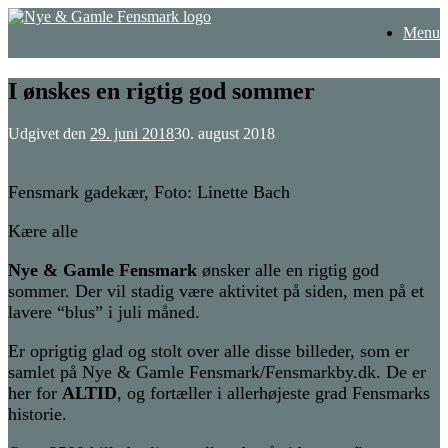
Gå
Menu
til
indhold
I ønskes en rigtig god sommer
Udgivet den
29. juni 2018
30. august 2018
Fensmark gadekær, Foto: Linette Bach
Kære alle
Nye & Gamle Fensmark
ønsker alle en rigtig god
sommer. Der vil stadig være aktivitet på siden, men på et
lavere “blus” i juli måned.
Er oprigtig glad og stolt over alle disse billeder, som er
samlet på Nye & Gamle Fensmark/Fensmarkby.dk. De er
her for
ALTID
, og fortæller i allerhøjeste grad Fensmarks
historie.