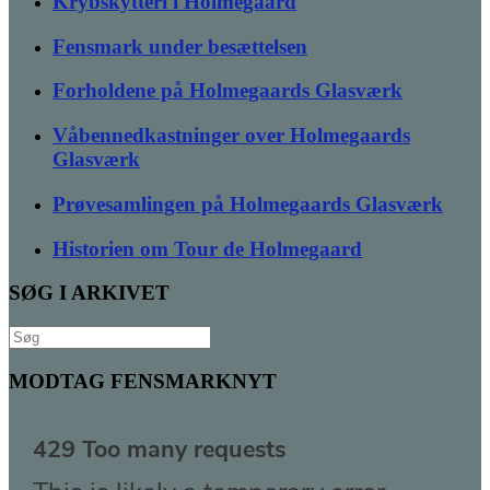
Krybskytteri i Holmegaard
Fensmark under besættelsen
Forholdene på Holmegaards Glasværk
Våbennedkastninger over Holmegaards
Glasværk
Prøvesamlingen på Holmegaards Glasværk
Historien om Tour de Holmegaard
SØG I ARKIVET
Søg
efter:
MODTAG FENSMARKNYT