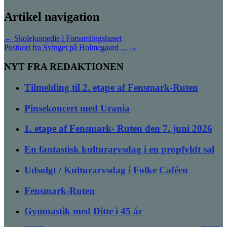
Artikel navigation
←
Skolekomedie i Forsamlingshuset
Postkort fra Svinget på Holmegaard…
→
NYT FRA REDAKTIONEN
Tilmelding til 2. etape af Fensmark-Ruten
Pinsekoncert med Urania
1. etape af Fensmark- Ruten den 7. juni 2026
En fantastisk kulturarvsdag i en propfyldt sal
Udsolgt / Kulturarvsdag i Folke Caféen
Fensmark-Ruten
Gymnastik med Ditte i 45 år