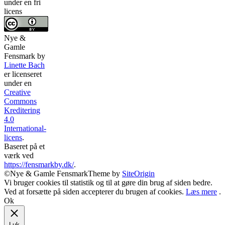
under en fri
licens
Nye &
Gamle
Fensmark
by
Linette Bach
er licenseret
under en
Creative
Commons
Kreditering
4.0
International-
licens
.
Baseret på et
værk ved
https://fensmarkby.dk/
.
©Nye & Gamle Fensmark
Theme by
SiteOrigin
Vi bruger cookies til statistik og til at gøre din brug af siden bedre.
Ved at forsætte på siden accepterer du brugen af cookies.
Læs mere
.
Ok
Luk