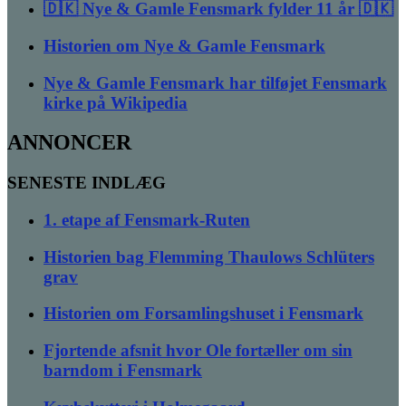
🇩🇰 Nye & Gamle Fensmark fylder 11 år 🇩🇰
Historien om Nye & Gamle Fensmark
Nye & Gamle Fensmark har tilføjet Fensmark
kirke på Wikipedia
ANNONCER
SENESTE INDLÆG
1. etape af Fensmark-Ruten
Historien bag Flemming Thaulows Schlüters
grav
Historien om Forsamlingshuset i Fensmark
Fjortende afsnit hvor Ole fortæller om sin
barndom i Fensmark