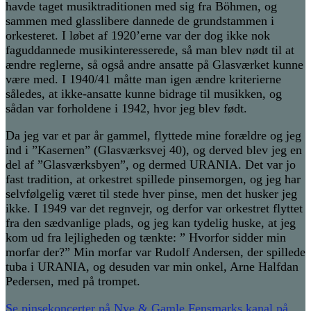
havde taget musiktraditionen med sig fra Böhmen, og
sammen med glasslibere dannede de grundstammen i
orkesteret. I løbet af 1920’erne var der dog ikke nok
faguddannede musikinteresserede, så man blev nødt til at
ændre reglerne, så også andre ansatte på Glasværket kunne
være med. I 1940/41 måtte man igen ændre kriterierne
således, at ikke-ansatte kunne bidrage til musikken, og
sådan var forholdene i 1942, hvor jeg blev født.
Da jeg var et par år gammel, flyttede mine forældre og jeg
ind i ”Kasernen” (Glasværksvej 40), og derved blev jeg en
del af ”Glasværksbyen”, og dermed URANIA. Det var jo
fast tradition, at orkestret spillede pinsemorgen, og jeg har
selvfølgelig været til stede hver pinse, men det husker jeg
ikke. I 1949 var det regnvejr, og derfor var orkestret flyttet
fra den sædvanlige plads, og jeg kan tydelig huske, at jeg
kom ud fra lejligheden og tænkte: ” Hvorfor sidder min
morfar der?” Min morfar var Rudolf Andersen, der spillede
tuba i URANIA, og desuden var min onkel, Arne Halfdan
Pedersen, med på trompet.
Se pinsekoncerter på Nye & Gamle Fensmarks kanal på