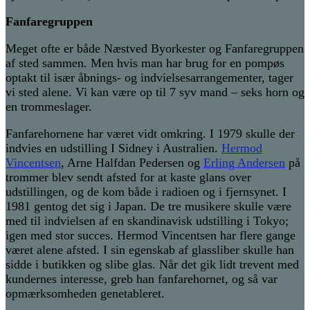
Fanfaregruppen
Meget ofte er både Næstved Byorkester og Fanfaregruppen
af sted sammen. Men hvis man har brug for en pompøs
optakt til især åbnings- og indvielsesarrangementer, tager
vi sted alene. Vi kan være op til 7 syv mand – seks horn og
en trommeslager.
Fanfarehornene har været vidt omkring. I 1979 skulle der
indvies en udstilling I Sidney i Australien.
Hermod
Vincentsen
, Arne Halfdan Pedersen og
Erling Andersen
på
trommer blev sendt afsted for at kaste glans over
udstillingen, og de kom både i radioen og i fjernsynet. I
1981 gentog det sig i Japan. De tre musikere skulle være
med til indvielsen af en skandinavisk udstilling i Tokyo;
igen med stor succes. Hermod Vincentsen har flere gange
været alene afsted. I sin egenskab af glassliber skulle han
sidde i butikken og slibe glas. Når det gik lidt trevent med
kundernes interesse, greb han fanfarehornet, og så var
opmærksomheden genetableret.