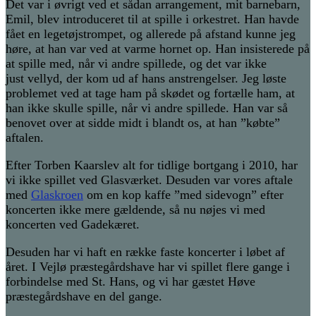
Det var i øvrigt ved et sådan arrangement, mit barnebarn,
Emil, blev introduceret til at spille i orkestret. Han havde
fået en legetøjstrompet, og allerede på afstand kunne jeg
høre, at han var ved at varme hornet op. Han insisterede på
at spille med, når vi andre spillede, og det var ikke
just vellyd, der kom ud af hans anstrengelser. Jeg løste
problemet ved at tage ham på skødet og fortælle ham, at
han ikke skulle spille, når vi andre spillede. Han var så
benovet over at sidde midt i blandt os, at han ”købte”
aftalen.
Efter Torben Kaarslev alt for tidlige bortgang i 2010, har
vi ikke spillet ved Glasværket. Desuden var vores aftale
med
Glaskroen
om en kop kaffe ”med sidevogn” efter
koncerten ikke mere gældende, så nu nøjes vi med
koncerten ved Gadekæret.
Desuden har vi haft en række faste koncerter i løbet af
året. I Vejlø præstegårdshave har vi spillet flere gange i
forbindelse med St. Hans, og vi har gæstet Høve
præstegårdshave en del gange.