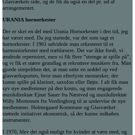
Glasværkets side, og de fik da også en del pr. ud af
arrangementet.
URANIA hornorkester
Der er sket en del med Urania Hornorkester i den tid, jeg
har været med. Da jeg startede, var det som sagt et
hornorkester. I 1961 udvidede man orkesteret til et
harmoniorkester med træblæsere. Det var ikke fordi, vi
ændrede repertoiret, men vi fik flere ”strenge at spille på”,
og vi fik et større grundlag at rekruttere musikere fra. Man
gjorde simpelthen det, at man satte en seddel op ved
glasværksporten, hvor man efterlyste mennesker, der
kunne spille på klarinet, saxofon eller fløjte. I alt fik man
syv nye medlemmer på den konto, og man engagerede
musikdirektør Ejnar Sauer fra Næstved og musikdirektør
Willy Mortensen fra Vordingborg til at undervise de nye
medlemmer. Holmegaard Kommune og Glasværket
støttede initiativet økonomisk, så der kunne indkøbes
instrumenter.
I 1970, blev det også muligt for kvinder at være med, og