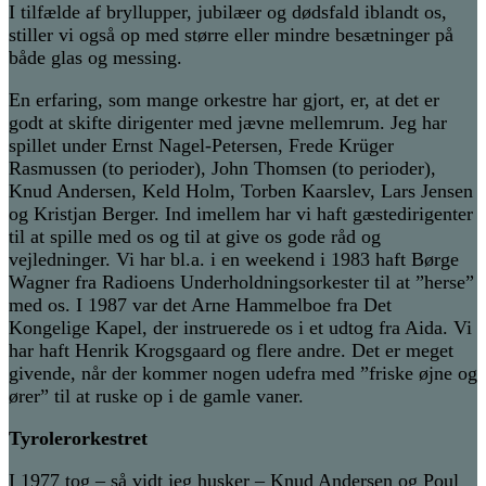
I tilfælde af bryllupper, jubilæer og dødsfald iblandt os,
stiller vi også op med større eller mindre besætninger på
både glas og messing.
En erfaring, som mange orkestre har gjort, er, at det er
godt at skifte dirigenter med jævne mellemrum. Jeg har
spillet under Ernst Nagel-Petersen, Frede Krüger
Rasmussen (to perioder), John Thomsen (to perioder),
Knud Andersen, Keld Holm, Torben Kaarslev, Lars Jensen
og Kristjan Berger. Ind imellem har vi haft gæstedirigenter
til at spille med os og til at give os gode råd og
vejledninger. Vi har bl.a. i en weekend i 1983 haft Børge
Wagner fra Radioens Underholdningsorkester til at ”herse”
med os. I 1987 var det Arne Hammelboe fra Det
Kongelige Kapel, der instruerede os i et udtog fra Aida. Vi
har haft Henrik Krogsgaard og flere andre. Det er meget
givende, når der kommer nogen udefra med ”friske øjne og
ører” til at ruske op i de gamle vaner.
Tyrolerorkestret
I 1977 tog – så vidt jeg husker – Knud Andersen og Poul