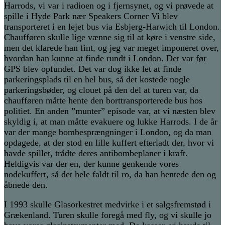
Harrods, vi var i radioen og i fjernsynet, og vi prøvede at
spille i Hyde Park nær Speakers Corner Vi blev
transporteret i en lejet bus via Esbjerg-Harwich til London.
Chaufføren skulle lige vænne sig til at køre i venstre side,
men det klarede han fint, og jeg var meget imponeret over,
hvordan han kunne at finde rundt i London. Det var før
GPS blev opfundet. Det var dog ikke let at finde
parkeringsplads til en hel bus, så det kostede nogle
parkeringsbøder, og clouet på den del at turen var, da
chaufføren måtte hente den borttransporterede bus hos
politiet. En anden ”munter” episode var, at vi næsten blev
skyldig i, at man måtte evakuere og lukke Harrods. I de år
var der mange bombesprængninger i London, og da man
opdagede, at der stod en lille kuffert efterladt der, hvor vi
havde spillet, trådte deres antibombeplaner i kraft.
Heldigvis var der en, der kunne genkende vores
nodekuffert, så det hele faldt til ro, da han hentede den og
åbnede den.
I 1993 skulle Glasorkestret medvirke i et salgsfremstød i
Grækenland. Turen skulle foregå med fly, og vi skulle jo