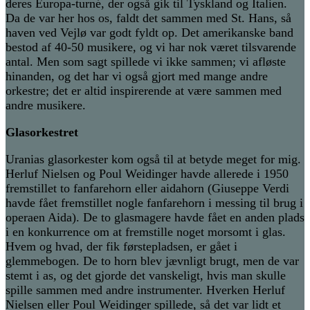
deres Europa-turné, der også gik til Tyskland og Italien.
Da de var her hos os, faldt det sammen med St. Hans, så
haven ved Vejlø var godt fyldt op. Det amerikanske band
bestod af 40-50 musikere, og vi har nok været tilsvarende
antal. Men som sagt spillede vi ikke sammen; vi afløste
hinanden, og det har vi også gjort med mange andre
orkestre; det er altid inspirerende at være sammen med
andre musikere.
Glasorkestret
Uranias glasorkester kom også til at betyde meget for mig.
Herluf Nielsen og Poul Weidinger havde allerede i 1950
fremstillet to fanfarehorn eller aidahorn (Giuseppe Verdi
havde fået fremstillet nogle fanfarehorn i messing til brug i
operaen Aida). De to glasmagere havde fået en anden plads
i en konkurrence om at fremstille noget morsomt i glas.
Hvem og hvad, der fik førstepladsen, er gået i
glemmebogen. De to horn blev jævnligt brugt, men de var
stemt i as, og det gjorde det vanskeligt, hvis man skulle
spille sammen med andre instrumenter. Hverken Herluf
Nielsen eller Poul Weidinger spillede, så det var lidt et