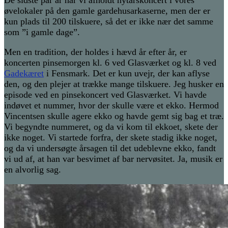
De sidste par år har vi afholdt nytårskoncert i vores
øvelokaler på den gamle gardehusarkaserne, men der er
kun plads til 200 tilskuere, så det er ikke nær det samme
som ”i gamle dage”.
Men en tradition, der holdes i hævd år efter år, er
koncerten pinsemorgen kl. 6 ved Glasværket og kl. 8 ved
Gadekæret
i Fensmark. Det er kun uvejr, der kan aflyse
den, og den plejer at trække mange tilskuere. Jeg husker en
episode ved en pinsekoncert ved Glasværket. Vi havde
indøvet et nummer, hvor der skulle være et ekko. Hermod
Vincentsen skulle agere ekko og havde gemt sig bag et træ.
Vi begyndte nummeret, og da vi kom til ekkoet, skete der
ikke noget. Vi startede forfra, der skete stadig ikke noget,
og da vi undersøgte årsagen til det udeblevne ekko, fandt
vi ud af, at han var besvimet af bar nervøsitet. Ja, musik er
en alvorlig sag.