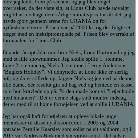
blev jeg kaldt frem på scenen, og jeg blev noget
overrasket, da det viste sig, at Lions Club havde udvalgt
mig til at modtage deres årlige initiativpris for alt det, jeg
havde gjort gennem årene for URANIA og for
nytårskoncerterne. Prisen var på 2000 kr. og der fulgte et
bæger med en inskriptionsplade på. Prisen blev overrakt af
formanden for Lions Club.
Et andet år optrådte min bror Niels, Lone Hartmund og jeg
med et lille shownummer. Jeg skulle spille 1. stemme,
Lone 2. stemme og Niels 3. stemme i Leroy Andersons
”Buglers Holiday”. Vi udnyttede, at Lone ikke er særlig
høj, og da vi stillede op, kigger Niels og jeg ned på denne
lille dame, der resolut gik ud bag ved og hentede en kasse,
som hun kravlede op på. På den måde kom vi ”i øjenhøjde
med hinanden”. Det er denne slags små muntre indslag,
der er med til at højne fornøjelsen ved at spille i URANIA.
Jeg har også haft fornøjelsen at opleve lokale unge
mennesker til disse nytårskoncerter. I 2003 og 2004
optrådte Pernille Kaarslev som solist på sit valdhorn, og i
2017 var Andreas Birk med sin violin solist. Det sidste