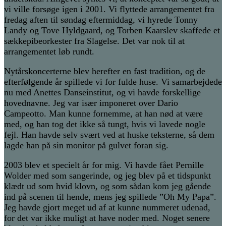
vi ville forsøge igen i 2001. Vi flyttede arrangementet fra
fredag aften til søndag eftermiddag, vi hyrede Tonny
Landy og Tove Hyldgaard, og Torben Kaarslev skaffede et
sækkepibeorkester fra Slagelse. Det var nok til at
arrangementet løb rundt.
Nytårskoncerterne blev herefter en fast tradition, og de
efterfølgende år spillede vi for fulde huse. Vi samarbejdede
nu med Anettes Danseinstitut, og vi havde forskellige
hovednavne. Jeg var især imponeret over Dario
Campeotto. Man kunne fornemme, at han nød at være
med, og han tog det ikke så tungt, hvis vi lavede nogle
fejl. Han havde selv svært ved at huske teksterne, så dem
lagde han på sin monitor på gulvet foran sig.
2003 blev et specielt år for mig. Vi havde fået Pernille
Wolder med som sangerinde, og jeg blev på et tidspunkt
klædt ud som hvid klovn, og som sådan kom jeg gående
ind på scenen til hende, mens jeg spillede ”Oh My Papa”.
Jeg havde gjort meget ud af at kunne nummeret udenad,
for det var ikke muligt at have noder med. Noget senere