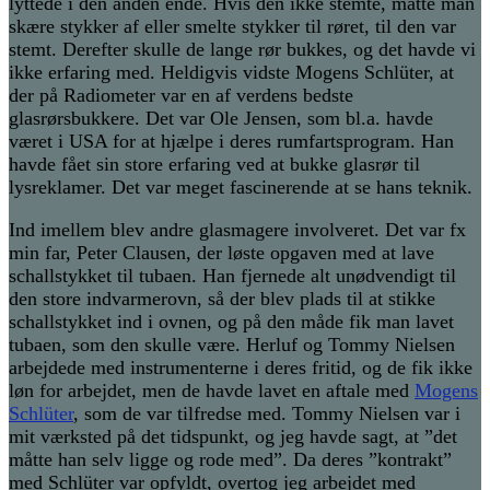
lyttede i den anden ende. Hvis den ikke stemte, måtte man
skære stykker af eller smelte stykker til røret, til den var
stemt. Derefter skulle de lange rør bukkes, og det havde vi
ikke erfaring med. Heldigvis vidste Mogens Schlüter, at
der på Radiometer var en af verdens bedste
glasrørsbukkere. Det var Ole Jensen, som bl.a. havde
været i USA for at hjælpe i deres rumfartsprogram. Han
havde fået sin store erfaring ved at bukke glasrør til
lysreklamer. Det var meget fascinerende at se hans teknik.
Ind imellem blev andre glasmagere involveret. Det var fx
min far, Peter Clausen, der løste opgaven med at lave
schallstykket til tubaen. Han fjernede alt unødvendigt til
den store indvarmerovn, så der blev plads til at stikke
schallstykket ind i ovnen, og på den måde fik man lavet
tubaen, som den skulle være. Herluf og Tommy Nielsen
arbejdede med instrumenterne i deres fritid, og de fik ikke
løn for arbejdet, men de havde lavet en aftale med
Mogens
Schlüter
, som de var tilfredse med. Tommy Nielsen var i
mit værksted på det tidspunkt, og jeg havde sagt, at ”det
måtte han selv ligge og rode med”. Da deres ”kontrakt”
med Schlüter var opfyldt, overtog jeg arbejdet med