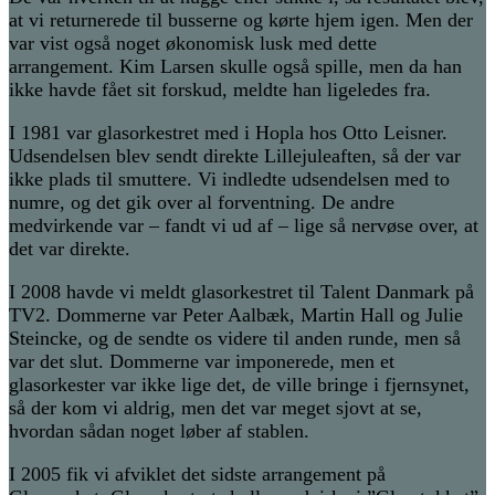
at vi returnerede til busserne og kørte hjem igen. Men der
var vist også noget økonomisk lusk med dette
arrangement. Kim Larsen skulle også spille, men da han
ikke havde fået sit forskud, meldte han ligeledes fra.
I 1981 var glasorkestret med i Hopla hos Otto Leisner.
Udsendelsen blev sendt direkte Lillejuleaften, så der var
ikke plads til smuttere. Vi indledte udsendelsen med to
numre, og det gik over al forventning. De andre
medvirkende var – fandt vi ud af – lige så nervøse over, at
det var direkte.
I 2008 havde vi meldt glasorkestret til Talent Danmark på
TV2. Dommerne var Peter Aalbæk, Martin Hall og Julie
Steincke, og de sendte os videre til anden runde, men så
var det slut. Dommerne var imponerede, men et
glasorkester var ikke lige det, de ville bringe i fjernsynet,
så der kom vi aldrig, men det var meget sjovt at se,
hvordan sådan noget løber af stablen.
I 2005 fik vi afviklet det sidste arrangement på