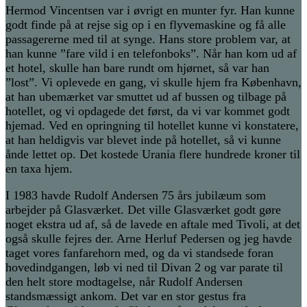
Hermod Vincentsen var i øvrigt en munter fyr. Han kunne
godt finde på at rejse sig op i en flyvemaskine og få alle
passagererne med til at synge. Hans store problem var, at
han kunne ”fare vild i en telefonboks”. Når han kom ud af
et hotel, skulle han bare rundt om hjørnet, så var han
”lost”. Vi oplevede en gang, vi skulle hjem fra København,
at han ubemærket var smuttet ud af bussen og tilbage på
hotellet, og vi opdagede det først, da vi var kommet godt
hjemad. Ved en opringning til hotellet kunne vi konstatere,
at han heldigvis var blevet inde på hotellet, så vi kunne
ånde lettet op. Det kostede Urania flere hundrede kroner til
en taxa hjem.
I 1983 havde Rudolf Andersen 75 års jubilæum som
arbejder på Glasværket. Det ville Glasværket godt gøre
noget ekstra ud af, så de lavede en aftale med Tivoli, at det
også skulle fejres der. Arne Herluf Pedersen og jeg havde
taget vores fanfarehorn med, og da vi standsede foran
hovedindgangen, løb vi ned til Divan 2 og var parate til
den helt store modtagelse, når Rudolf Andersen
standsmæssigt ankom. Det var en stor gestus fra