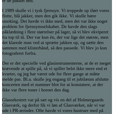
er de pakket ned.
I 1989 skulle vi i tysk fjernsyn. Vi troppede op iført vores
flotte, blå jakker, men den gik ikke. Vi skulle bære
smoking. Det havde vi ikke med, men det var ikke noget
problem for fjernsynsselskabet. De havde den slags
påklædning i flere størrelser på lager, så vi blev ekviperet
fra top til tå. Der var kun én, der var lige det største, men
det klarede man ved at sprætte jakken op, og sætte den
sammen med klisterbånd, så den passede. Vi blev jo kun
fotograferet forfra.
Der er det specielle ved glasinstrumenterne, at de er meget
krævende at spille på, så vi spiller helst ikke mere end et
kvarter, og jeg har været ude for flere gange at måtte
melde pas. Bl.a. skulle jeg engang til et jubilæum afslutte
koncerten med et nummer blot for at konstatere, at der
ikke var flere toner i hornet den dag.
Glasorkestret var på sæt og vis en del af Holmergaards
Glasværk, og derfor fik vi løn af Glasværket, når vi var
ude i PR-ærinder. Ofte havde vi vores hustruer med på