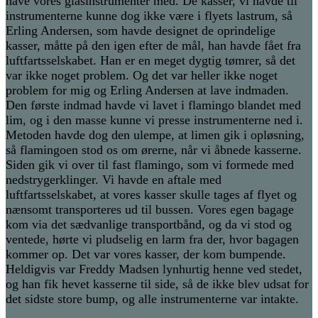
have vores glasinstrumenter med. De kasser, vi havde til
instrumenterne kunne dog ikke være i flyets lastrum, så
Erling Andersen, som havde designet de oprindelige
kasser, måtte på den igen efter de mål, han havde fået fra
luftfartsselskabet. Han er en meget dygtig tømrer, så det
var ikke noget problem. Og det var heller ikke noget
problem for mig og Erling Andersen at lave indmaden.
Den første indmad havde vi lavet i flamingo blandet med
lim, og i den masse kunne vi presse instrumenterne ned i.
Metoden havde dog den ulempe, at limen gik i opløsning,
så flamingoen stod os om ørerne, når vi åbnede kasserne.
Siden gik vi over til fast flamingo, som vi formede med
nedstrygerklinger. Vi havde en aftale med
luftfartsselskabet, at vores kasser skulle tages af flyet og
nænsomt transporteres ud til bussen. Vores egen bagage
kom via det sædvanlige transportbånd, og da vi stod og
ventede, hørte vi pludselig en larm fra der, hvor bagagen
kommer op. Det var vores kasser, der kom bumpende.
Heldigvis var Freddy Madsen lynhurtig henne ved stedet,
og han fik hevet kasserne til side, så de ikke blev udsat for
det sidste store bump, og alle instrumenterne var intakte.