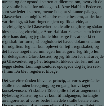
turene, og der opstod i starten et dilemma om, hvorvidt de
selv skulle betale for middage o.l. Arne Halfdan Pedersen,
som var leder i starten, mente ikke, at vi kunne pålægge
Glasværket den udgift. Vi andre mente bestemt, at det kun
var rimeligt, så han ringede hjem og fik at vide, at
selvfølgelig ville Glasværket betale alle udgifter, og sådan
blev det. Jeg efterfulgte Arne Halfdan Petersen som leder
efter hans død, og jeg skulle blot sørge for, at der lå et
regnskab for turen, så bogholderiet havde dokumentation
for udgiften. Jeg har kun oplevet én fejl i regnskabet, og
det havde noget med min egen løn at gøre. Jeg fik jo løn
for deltagelse i Glasorkestret, og jeg fik løn for mit arbejde
på Glasværket, og på et tidspunkt tikkede der løn ind fra
begge steder. Lønningskontoret opdagede dog fejlen selv,
så min løn blev reguleret tilbage.
Det var efterhånden blevet et princip, at vores ægtefæller
skulle med uden beregning, og én gang har vi taget
konsekvensen. Vi skulle i 1986 spille til et arrangement i
Nykøbing Falster, og da vi kom til indgangen, forlangte
arrangørerne, at vores bedre halvdele skulle betale entré.
De var hverken til at hugge eller stikke i, så resultatet blev,