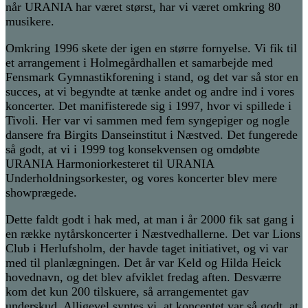
når URANIA har været størst, har vi været omkring 80
musikere.
Omkring 1996 skete der igen en større fornyelse. Vi fik til
et arrangement i Holmegårdhallen et samarbejde med
Fensmark Gymnastikforening i stand, og det var så stor en
succes, at vi begyndte at tænke andet og andre ind i vores
koncerter. Det manifisterede sig i 1997, hvor vi spillede i
Tivoli. Her var vi sammen med fem syngepiger og nogle
dansere fra Birgits Danseinstitut i Næstved. Det fungerede
så godt, at vi i 1999 tog konsekvensen og omdøbte
URANIA Harmoniorkesteret til URANIA
Underholdningsorkester, og vores koncerter blev mere
showprægede.
Dette faldt godt i hak med, at man i år 2000 fik sat gang i
en række nytårskoncerter i Næstvedhallerne. Det var Lions
Club i Herlufsholm, der havde taget initiativet, og vi var
med til planlægningen. Det år var Keld og Hilda Heick
hovednavn, og det blev afviklet fredag aften. Desværre
kom det kun 200 tilskuere, så arrangementet gav
underskud. Alligevel syntes vi, at konceptet var så godt, at