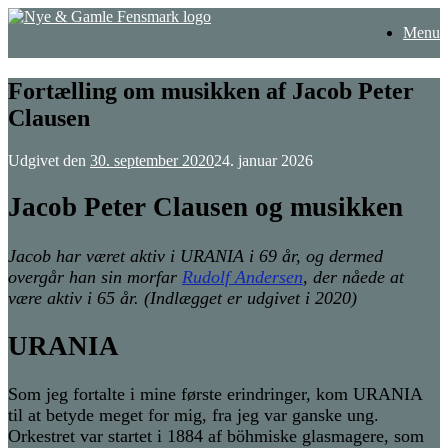
Gå
Menu
til
indhold
Fortælling om musikken af Jacob Peter
Clausen
Udgivet den
30. september 2020
24. januar 2026
Jacob Peter Clausen og musikken
Jacob har været aktiv i URANIA i 69 år, og dermed
overgår han sin morfar
Rudolf Andersen
, der nåede at
være aktiv i 65 år. (Indlægget er udgivet i 2020)
URANIA
Som jeg fortalte i mine første erindringer, kom URANIA
til at betyde meget for mig, fra jeg var ganske ung.
Orkestret var startet i 1884 af böhmiske glasmagere, som