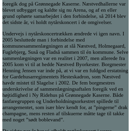
foregik dog på Grønnegade Kaserne. Næstvedhallerne var
blevet udbygget og kaldte sig nu Arena, og af en eller
grund ophørte samarbejdet i den forbindelse, så 2014 blev
det sidste år, vi holdt nytårskoncert i de omgivelser.
Undervejs i nytårskoncertrækken ændrede vi igen navn. I
2005 besluttede man i forbindelse med
kommunesammenlægningen at slå Næstved, Holmegaard,
Fuglebjerg, Suså og Fladså sammen til én kommune. Selve
sammenlægningen var en realitet i 2007, men allerede fra
2005 kom vi til at hedde Næstved Byorkester. Borgmester
Henning Jensen var inde på, at vi var en fuldgod erstatning
for Gardehusarregimentets Hesteskadron, som Næstved
havde mistet til Slagelse i 2002. De fem borgmestres
underskrivelse af sammenlægningsaftalen foregik ved en
højtidlighed i Ny Ridehus på Grønnegade Kaserne. Både
fanfaregruppen og Underholdningsorkestret spillede til
arrangementet, som især blev kendt for, at ”pingerne” drak
champagne, mens resten af tilskuerne måtte tage til takke
med noget ”sødt boblevand”.