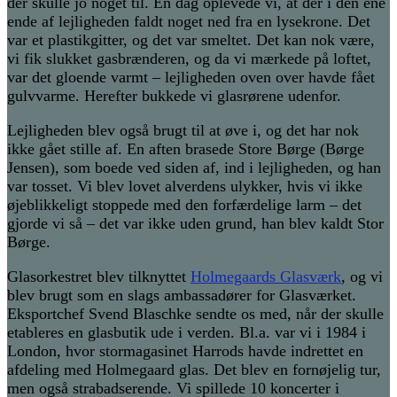
der skulle jo noget til. En dag oplevede vi, at der i den ene
ende af lejligheden faldt noget ned fra en lysekrone. Det
var et plastikgitter, og det var smeltet. Det kan nok være,
vi fik slukket gasbrænderen, og da vi mærkede på loftet,
var det gloende varmt – lejligheden oven over havde fået
gulvvarme. Herefter bukkede vi glasrørene udenfor.
Lejligheden blev også brugt til at øve i, og det har nok
ikke gået stille af. En aften brasede Store Børge (Børge
Jensen), som boede ved siden af, ind i lejligheden, og han
var tosset. Vi blev lovet alverdens ulykker, hvis vi ikke
øjeblikkeligt stoppede med den forfærdelige larm – det
gjorde vi så – det var ikke uden grund, han blev kaldt Stor
Børge.
Glasorkestret blev tilknyttet
Holmegaards Glasværk
, og vi
blev brugt som en slags ambassadører for Glasværket.
Eksportchef Svend Blaschke sendte os med, når der skulle
etableres en glasbutik ude i verden. Bl.a. var vi i 1984 i
London, hvor stormagasinet Harrods havde indrettet en
afdeling med Holmegaard glas. Det blev en fornøjelig tur,
men også strabadserende. Vi spillede 10 koncerter i