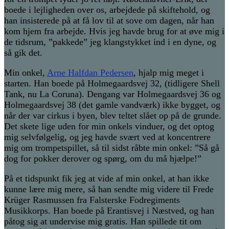
boede i lejligheden over os, arbejdede på skiftehold, og
han insisterede på at få lov til at sove om dagen, når han
kom hjem fra arbejde. Hvis jeg havde brug for at øve mig i
de tidsrum, ”pakkede” jeg klangstykket ind i en dyne, og
så gik det.
Min onkel,
Arne Halfdan Pedersen
, hjalp mig meget i
starten. Han boede på Holmegaardsvej 32, (tidligere Shell
Tank, nu La Coruna). Dengang var Holmegaardsvej 36 og
Holmegaardsvej 38 (det gamle vandværk) ikke bygget, og
når der var cirkus i byen, blev teltet slået op på de grunde.
Det skete lige uden for min onkels vinduer, og det optog
mig selvfølgelig, og jeg havde svært ved at koncentrere
mig om trompetspillet, så til sidst råbte min onkel: ”Så gå
dog for pokker derover og spørg, om du må hjælpe!”
På et tidspunkt fik jeg at vide af min onkel, at han ikke
kunne lære mig mere, så han sendte mig videre til Frede
Krüger Rasmussen fra Falsterske Fodregiments
Musikkorps. Han boede på Erantisvej i Næstved, og han
påtog sig at undervise mig gratis. Han spillede tit om