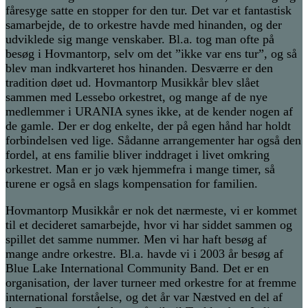
fåresyge satte en stopper for den tur. Det var et fantastisk
samarbejde, de to orkestre havde med hinanden, og der
udviklede sig mange venskaber. Bl.a. tog man ofte på
besøg i Hovmantorp, selv om det ”ikke var ens tur”, og så
blev man indkvarteret hos hinanden. Desværre er den
tradition døet ud. Hovmantorp Musikkår blev slået
sammen med Lessebo orkestret, og mange af de nye
medlemmer i URANIA synes ikke, at de kender nogen af
de gamle. Der er dog enkelte, der på egen hånd har holdt
forbindelsen ved lige. Sådanne arrangementer har også den
fordel, at ens familie bliver inddraget i livet omkring
orkestret. Man er jo væk hjemmefra i mange timer, så
turene er også en slags kompensation for familien.
Hovmantorp Musikkår er nok det nærmeste, vi er kommet
til et decideret samarbejde, hvor vi har siddet sammen og
spillet det samme nummer. Men vi har haft besøg af
mange andre orkestre. Bl.a. havde vi i 2003 år besøg af
Blue Lake International Community Band. Det er en
organisation, der laver turneer med orkestre for at fremme
international forståelse, og det år var Næstved en del af