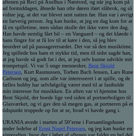
aftenen på Reci på Axelhus i Næstved, og når jeg kom på
ad formiddagen, åbnede han ofte døren iført slåbrok, og så
vidste jeg, at det var blevet sent natten før. Han var i øvrigt
en farverig person. Jeg kan huske, at jeg en dag kom for at
få en spilletime, men sådan skulle det ikke være den dag.
Han havde nemlig fået bil – en Vanguard – og det kløede i
hans fingre for at få lov til at køre i den, så jeg blev
beordret ud på passagerersædet. Det var så den musiktime.
Jeg spillede hos ham et stykke tid, men til sidst sagde han,
at jeg havde så godt fat i det, at jeg selv kunne udvikle mit
trompetspil. Vi var 5 unge mennesker,
Bent Skjold
Petersen
, Kurt Rasmussen, Torben Bach Jensen, Lars Rune
Carlsson og jeg, som alle var interesseret i at spille, og de
fælles hobby har selvfølgelig været med til at fastholde
min interesse for musikken. En aften var vi hjemme hos
Bent Skjold, der boede lige ved siden af portnerboligen til
Glasværket, og vi gav den så megen gas, at portneren på et
tidspunkt troppede op for at se, hvad vi havde gang i.
URANIA øvede i starten af 50’erne i Forsamlingshuset
under ledelse af
Ernst Nagel Petersen
, og jeg kan huske en
vinteraften, hvor der i løbet af aftenen var faldet en hel del