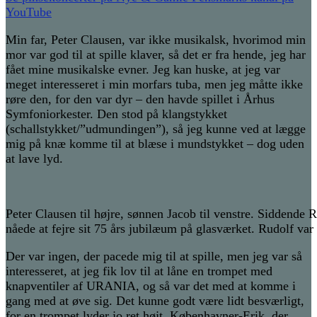
YouTube
Min far, Peter Clausen, var ikke musikalsk, hvorimod min
mor var god til at spille klaver, så det er fra hende, jeg har
fået mine musikalske evner. Jeg kan huske, at jeg var
meget interesseret i min morfars tuba, men jeg måtte ikke
røre den, for den var dyr – den havde spillet i Århus
Symfoniorkester. Den stod på klangstykket
(schallstykket/”udmundingen”), så jeg kunne ved at lægge
mig på knæ komme til at blæse i mundstykket – dog uden
at lave lyd.
Peter Clausen til højre, sønnen Jacob til venstre. Siddende
nåede at fejre sit 75 års jubilæum på glasværket. Rudolf var s
Der var ingen, der pacede mig til at spille, men jeg var så
interesseret, at jeg fik lov til at låne en trompet med
knapventiler af URANIA, og så var det med at komme i
gang med at øve sig. Det kunne godt være lidt besværligt,
for en trompet lyder jo ret højt. Københavner-Erik, der