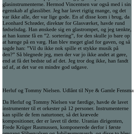
glasinstrumenterne. Hermod Vincentsen var også med i sin
egenskab af glassliber. Jeg har lavet rigtig mange, og det
var ikke alle, der var lige gode. En af disse kom i brug, da
Leonhard Schrøder, direktør for Glasværket, havde rund
fødselsdag. Han ønskede sig en glastrompet, og jeg tænkte,
at han kunne få en ”2. sortering”, for den skulle jo bare op
at hænge på en væg. Han blev meget glad for gaven, og så
sagde han: ”Vil du ikke nok spille et stykke musik på
den?” Så blegnede jeg, men der var jo ikke andet at gøre,
end at få det bedste ud af det. Jeg tror dog ikke, han fandt
ud af, at det var en mindre god udgave.
Herluf og Tommy Nielsen. Udlånt til Nye & Gamle Fensm
Da Herluf og Tommy Nielsen var færdige, havde de lavet
instrumenter til et orkester på 12 personer. Instrumenterne
kan spille de fem naturtoner, så det krævede
kompositioner, der er lavet til dette. Uranias dirigenten,
Frede Krüger Rasmussen, komponerede derfor i første
omgang Slibervalsen og Jubilæumsmarch, og disse to blev