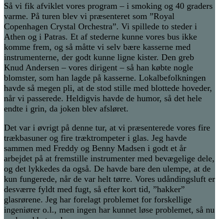
Så vi fik afviklet vores program – i smoking og 40 graders
varme. På turen blev vi præsenteret som ”Royal
Copenhagen Crystal Orchestra”. Vi spillede to steder i
Athen og i Patras. Et af stederne kunne vores bus ikke
komme frem, og så måtte vi selv bære kasserne med
instrumenterne, der godt kunne ligne kister. Den greb
Knud Andersen – vores dirigent – så han købte nogle
blomster, som han lagde på kasserne. Lokalbefolkningen
havde så megen pli, at de stod stille med blottede hoveder,
når vi passerede. Heldigvis havde de humor, så det hele
endte i grin, da joken blev afsløret.
Det var i øvrigt på denne tur, at vi præsenterede vores fire
trækbasuner og fire træktrompeter i glas. Jeg havde
sammen med Freddy og Benny Madsen i godt et år
arbejdet på at fremstille instrumenter med bevægelige dele,
og det lykkedes da også. De havde bare den ulempe, at de
kun fungerede, når de var helt tørre. Vores udåndingsluft er
desværre fyldt med fugt, så efter kort tid, ”hakker”
glasrørene. Jeg har forelagt problemet for forskellige
ingeniører o.l., men ingen har kunnet løse problemet, så nu