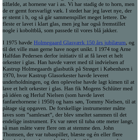
tilfælde, at hornene var i as. Vi har stadig de to horn, men
de er gemt forsvarligt væk. I stedet har jeg lavet nye, der
er stemt i b, og så går sammenspillet meget lettere. De
fleste er lavet i klart glas, men jeg har også fremstillet
nogle i koboltblå, som passede til vores blå jakker.
I 1975 havde
Holmegaard Glasværk 150 års jubilæum
, og
til det ville man gerne have noget unikt. I 1974 tog Arne
Halfdan Pedersen derfor initiativ til at få lavet et helt
orkester i glas. Han havde været med til indvielsen af
Kastrup Holmegaards glasbutik på Strøget i København i
1970, hvor Kastrup Glasorkester havde leveret
underholdningen, og den oplevelse havde lagt kimen til at
lave et helt orkester i glas. Han fik Mogens Schlüter med
på idéen og Herluf Nielsen (som havde lavet
fanfarehornene i 1950) og hans søn, Tommy Nielsen, til at
påtage sig opgaven. De forskellige instrumenter måtte
laves som ”samlesæt”, der blev smeltet sammen til det
endelige instrument. Fx var røret til tuba otte meter langt,
så man måtte være flere om at stemme den. John
Thomsen, der var tubaspiller, blæste og én eller flere