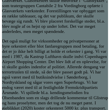
Glasværket. Glasorkestret skulle medvirke i ”Glasstykket”,
som teatergruppen Cantabile 2 fra Vordingborg opførte i
Glasværkets værksteder. Forestillingen var opbygget som
en række tableauer, og det var publikum, der skulle
bevæge sig rundt. Vi blev placeret forskellige steder, bl.a.
blev nogle af os hejst op under loftet. Det var meget
anderledes, men meget spændende.
Det også muligt for virksomheder og privatpersoner at
hyre orkestret eller blot fanfaregruppen mod betaling, for
det er jo ikke helt billigt at holde et orkester i gang. Vi var
med i 1987, da Kastrup Lufthavn skulle indvi Copenhagen
Airport Shopping Center. Det blev lidt af en oplevelse, for
vi skulle guides indenfor af politiet. Allerede dengang var
terrortruslen til stede, så der blev passet godt på. Vi har
også været med til butiksindvielse i Sønderborg, i
Nordtyskland og sågar vores egen Superbrugs. Vi har
endog været med til at festligholde Fremskridtpartiets
Årsmøde. Vi spillede bl.a. kendingsmelodien fra
Olsenbanden som en slags drillende kommentar til Glistrup
og hans proselytter, men det tog de nu meget pænt. I
øjeblikket (2020) koster orkesteret 5000 kr. plus transport.