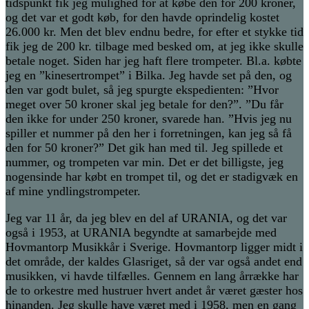
tidspunkt fik jeg mulighed for at købe den for 200 kroner,
og det var et godt køb, for den havde oprindelig kostet
26.000 kr. Men det blev endnu bedre, for efter et stykke tid
fik jeg de 200 kr. tilbage med besked om, at jeg ikke skulle
betale noget. Siden har jeg haft flere trompeter. Bl.a. købte
jeg en ”kinesertrompet” i Bilka. Jeg havde set på den, og
den var godt bulet, så jeg spurgte ekspedienten: ”Hvor
meget over 50 kroner skal jeg betale for den?”. ”Du får
den ikke for under 250 kroner, svarede han. ”Hvis jeg nu
spiller et nummer på den her i forretningen, kan jeg så få
den for 50 kroner?” Det gik han med til. Jeg spillede et
nummer, og trompeten var min. Det er det billigste, jeg
nogensinde har købt en trompet til, og det er stadigvæk en
af mine yndlingstrompeter.
Jeg var 11 år, da jeg blev en del af URANIA, og det var
også i 1953, at URANIA begyndte at samarbejde med
Hovmantorp Musikkår i Sverige. Hovmantorp ligger midt i
det område, der kaldes Glasriget, så der var også andet end
musikken, vi havde tilfælles. Gennem en lang årrække har
de to orkestre med hustruer hvert andet år været gæster hos
hinanden. Jeg skulle have været med i 1958, men en gang