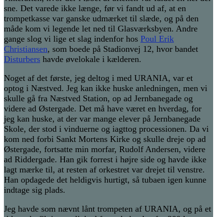
sne. Det varede ikke længe, før vi fandt ud af, at en
trompetkasse var ganske udmærket til slæde, og på den
måde kom vi legende let ned til Glasværksbyen. Andre
gange slog vi lige et slag indenfor hos
Poul Erik
Christiansen
, som boede på Stadionvej 12, hvor bandet
Disturbers
havde øvelokale i kælderen.
Noget af det første, jeg deltog i med URANIA, var et
optog i Næstved. Jeg kan ikke huske anledningen, men vi
skulle gå fra Næstved Station, op ad Jernbanegade og
videre ad Østergade. Det må have været en hverdag, for
jeg kan huske, at der var mange elever på Jernbanegade
Skole, der stod i vinduerne og iagttog processionen. Da vi
kom ned forbi Sankt Mortens Kirke og skulle dreje op ad
Østergade, fortsatte min morfar, Rudolf Andersen, videre
ad Riddergade. Han gik forrest i højre side og havde ikke
lagt mærke til, at resten af orkestret var drejet til venstre.
Han opdagede det heldigvis hurtigt, så tubaen igen kunne
indtage sig plads.
Jeg havde som nævnt lånt trompeten af URANIA, og på et